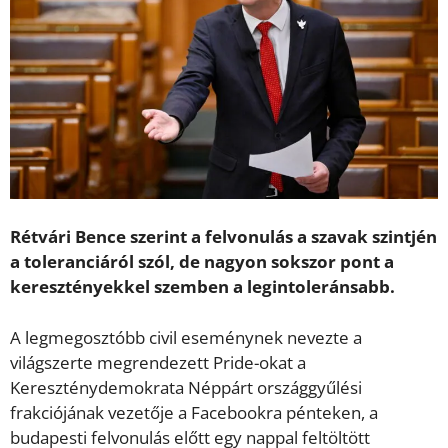
Rétvári Bence szerint a felvonulás a szavak szintjén
a toleranciáról szól, de nagyon sokszor pont a
keresztényekkel szemben a legintoleránsabb.
A legmegosztóbb civil eseménynek nevezte a
világszerte megrendezett Pride-okat a
Kereszténydemokrata Néppárt országgyűlési
frakciójának vezetője a Facebookra pénteken, a
budapesti felvonulás előtt egy nappal feltöltött