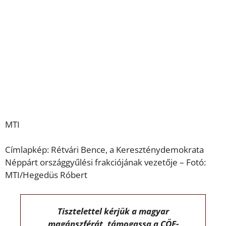
MTI
Címlapkép: Rétvári Bence, a Kereszténydemokrata
Néppárt országgyűlési frakciójának vezetője – Fotó:
MTI/Hegedüs Róbert
Tisztelettel kérjük a magyar
magánszférát, támogassa a CÖF-