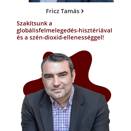
Fricz Tamás
Szakítsunk a
globálisfelmelegedés-hisztériával
és a szén-dioxid-ellenességgel!