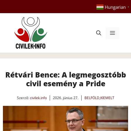
Kilépés
Hungarian
▼
a
tartalomba
Menü
Rétvári Bence: A legmegosztóbb
civil esemény a Pride
Szerző:
civilek.info
2026. június 27.
BELFÖLD
,
KIEMELT