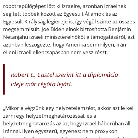
robotrepülőgépet lőtt ki Izraelre, azonban Izraelnek
segített többek között az Egyesült Államok és az
Egyesült Királyság légiereje is, így végül szinte az összes
megsemmisült. Joe Biden elnök biztosította Benjámin
Netanjahu izraeli miniszterelnököt a támogatásáról, azt
azonban leszögezte, hogy Amerika semmilyen, Irán
elleni izraeli ellencsapásban nem vesz részt.
Robert C. Castel szerint itt a diplomácia
ideje már régóta lejárt.
„Mikor elvégzünk egy helyzetelemzést, akkor azt le kell
zárni egy helyzetmeghatározással, és a
helyzetmeghatározás az az, hogy Izrael háborúban áll
Iránnal. Ilyen egyszerű, egyenes: nem proxykon