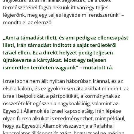
természeténél fogva nekünk itt van egy teljes
légierőnk, meg egy teljes légvédelmi rendszerünk” –
mondta el az elemző.
„Ami a támadást illeti, és ami pedig az ellencsapást
illeti, Irán támadást indított a saját területéről
Izrael ellen. Ez a direkt helyzet pedig teljesen
újrakeverte a kártyákat. Most egy teljesen
ismeretlen területen vagyunk” – mutatott rá.
Izrael soha nem állt nyíltan háborúban Iránnal, ez az
első alkalom, és ez gyökeresen átalakíthat mindent: az
izraeli belpolitikát, a pártpolitikát, a kormánynak az
összetételét egészen a nagykoalícióig, valamint az
Egyesült Államok és Izrael kapcsolatáig. Irán lépése
olyan furcsa alkukat is eredményezhet, mint például,
hogy az Egyesült Államok visszavonja a Rafahhal
kapcsolatos álláspontját azért, hogy Izrael ne mérjen