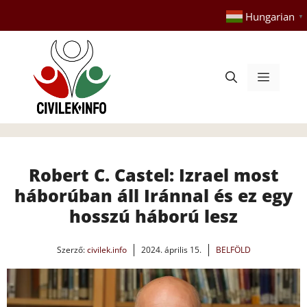
Kilépés
Hungarian
▼
a
tartalomba
Menü
Robert C. Castel: Izrael most
háborúban áll Iránnal és ez egy
hosszú háború lesz
Szerző:
civilek.info
2024. április 15.
BELFÖLD