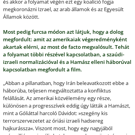
és akkor a folyamat végén ezt egy koalíció fogja
megkoronázni Izrael, az arab államok és az Egyesült
Államok között.
Most pedig furcsa módon azt látjuk, hogy a dolog
megfordult: amit az amerikaiak végeredményként
akartak elérni, az most de facto megvalósult. Tehát
a folyamat többi részével kapcsolatban, a szaúdi-
izraeli normalizációval és a Hamász elleni háborúval
kapcsolatban megfordult a film.
„Abban a pillanatban, hogy Irán beleavatkozott ebbe a
háborúba, teljesen megváltoztatta a konfliktus
felállását. Az amerikai közvélemény egy része,
különösen a progresszívek eddig úgy látták a Hamászt,
mint a Góliáttal harcoló Dávidot: »szegény kis
terrorszervezetet az óriási izraeli hadsereg
hajkurássza«. Viszont most, hogy egy nagyjából