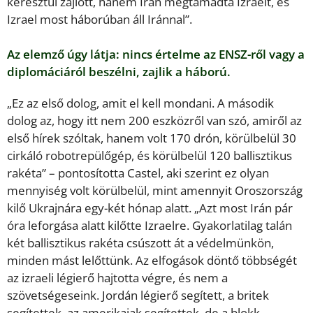
keresztül zajlott, hanem Irán megtámadta Izraelt, és
Izrael most háborúban áll Iránnal”.
Az elemző úgy látja: nincs értelme az ENSZ-ről vagy a
diplomáciáról beszélni, zajlik a háború.
„Ez az első dolog, amit el kell mondani. A második
dolog az, hogy itt nem 200 eszközről van szó, amiről az
első hírek szóltak, hanem volt 170 drón, körülbelül 30
cirkáló robotrepülőgép, és körülbelül 120 ballisztikus
rakéta” – pontosította Castel, aki szerint ez olyan
mennyiség volt körülbelül, mint amennyit Oroszország
kilő Ukrajnára egy-két hónap alatt. „Azt most Irán pár
óra leforgása alatt kilőtte Izraelre. Gyakorlatilag talán
két ballisztikus rakéta csúszott át a védelmünkön,
minden mást lelőttünk. Az elfogások döntő többségét
az izraeli légierő hajtotta végre, és nem a
szövetségeseink. Jordán légierő segített, a britek
segítettek, az amerikaiak segítettek, de a blokk