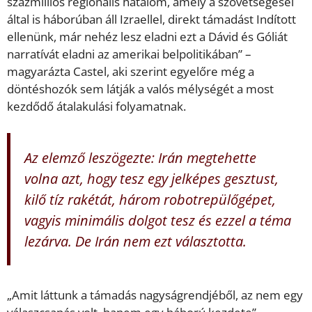
százmilliós regionális hatalom, amely a szövetségesei
által is háborúban áll Izraellel, direkt támadást Indított
ellenünk, már nehéz lesz eladni ezt a Dávid és Góliát
narratívát eladni az amerikai belpolitikában” –
magyarázta Castel, aki szerint egyelőre még a
döntéshozók sem látják a valós mélységét a most
kezdődő átalakulási folyamatnak.
Az elemző leszögezte: Irán megtehette
volna azt, hogy tesz egy jelképes gesztust,
kilő tíz rakétát, három robotrepülőgépet,
vagyis minimális dolgot tesz és ezzel a téma
lezárva. De Irán nem ezt választotta.
„Amit láttunk a támadás nagyságrendjéből, az nem egy