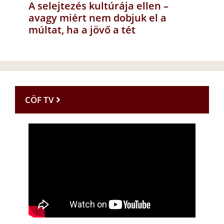
A selejtezés kultúrája ellen –
avagy miért nem dobjuk el a
múltat, ha a jövő a tét
CÖF TV