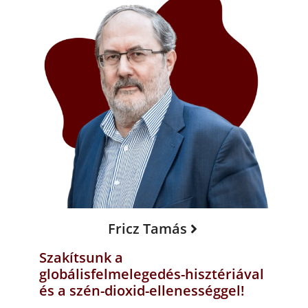
Fricz Tamás
Szakítsunk a
globálisfelmelegedés-hisztériával
és a szén-dioxid-ellenességgel!