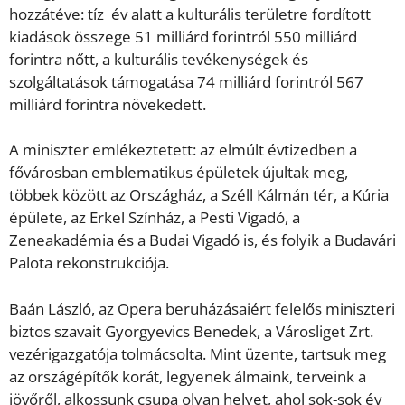
hozzátéve: tíz év alatt a kulturális területre fordított
kiadások összege 51 milliárd forintról 550 milliárd
forintra nőtt, a kulturális tevékenységek és
szolgáltatások támogatása 74 milliárd forintról 567
milliárd forintra növekedett.
A miniszter emlékeztetett: az elmúlt évtizedben a
fővárosban emblematikus épületek újultak meg,
többek között az Országház, a Széll Kálmán tér, a Kúria
épülete, az Erkel Színház, a Pesti Vigadó, a
Zeneakadémia és a Budai Vigadó is, és folyik a Budavári
Palota rekonstrukciója.
Baán László, az Opera beruházásaiért felelős miniszteri
biztos szavait Gyorgyevics Benedek, a Városliget Zrt.
vezérigazgatója tolmácsolta. Mint üzente, tartsuk meg
az országépítők korát, legyenek álmaink, terveink a
jövőről, alkossunk csupa olyan helyet, ahol sok-sok év