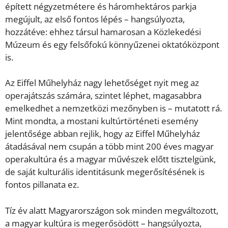
épített négyzetmétere és háromhektáros parkja
megújult, az első fontos lépés – hangsúlyozta,
hozzátéve: ehhez társul hamarosan a Közlekedési
Múzeum és egy felsőfokú könnyűzenei oktatóközpont
is.
Az Eiffel Műhelyház nagy lehetőséget nyit meg az
operajátszás számára, szintet léphet, magasabbra
emelkedhet a nemzetközi mezőnyben is – mutatott rá.
Mint mondta, a mostani kultúrtörténeti esemény
jelentősége abban rejlik, hogy az Eiffel Műhelyház
átadásával nem csupán a több mint 200 éves magyar
operakultúra és a magyar művészek előtt tisztelgünk,
de saját kulturális identitásunk megerősítésének is
fontos pillanata ez.
Tíz év alatt Magyarországon sok minden megváltozott,
a magyar kultúra is megerősödött – hangsúlyozta,