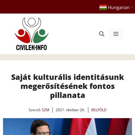
Kilépés
Hungarian
▼
a
tartalomba
Menü
Saját kulturális identitásunk
megerősítésének fontos
pillanata
Szerző:
SZM
2021. október 26.
BELFÖLD