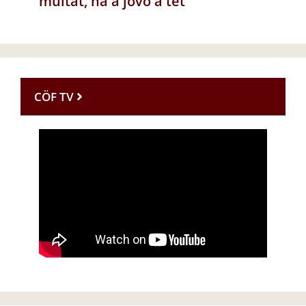
múltat, ha a jövő a tét
CÖF TV