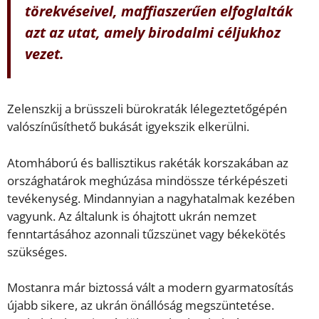
törekvéseivel, maffiaszerűen elfoglalták
azt az utat, amely birodalmi céljukhoz
vezet.
Zelenszkij a brüsszeli bürokraták lélegeztetőgépén
valószínűsíthető bukását igyekszik elkerülni.
Atomháború és ballisztikus rakéták korszakában az
országhatárok meghúzása mindössze térképészeti
tevékenység. Mindannyian a nagyhatalmak kezében
vagyunk. Az általunk is óhajtott ukrán nemzet
fenntartásához azonnali tűzszünet vagy békekötés
szükséges.
Mostanra már biztossá vált a modern gyarmatosítás
újabb sikere, az ukrán önállóság megszüntetése.