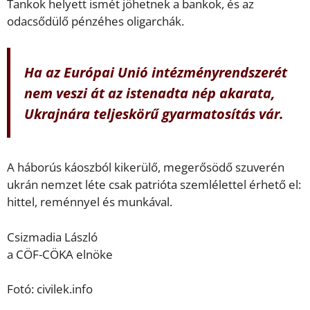
Tankok helyett ismét jöhetnek a bankok, és az
odacsődülő pénzéhes oligarchák.
Ha az Európai Unió intézményrendszerét
nem veszi át az istenadta nép akarata,
Ukrajnára teljeskörű gyarmatosítás vár.
A háborús káoszból kikerülő, megerősödő szuverén
ukrán nemzet léte csak patrióta szemlélettel érhető el:
hittel, reménnyel és munkával.
Csizmadia László
a CÖF-CÖKA elnöke
Fotó: civilek.info