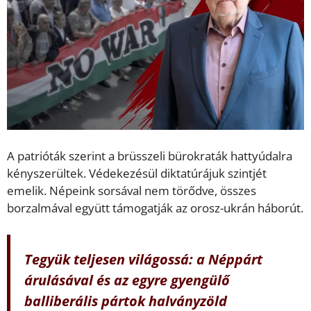
A patrióták szerint a brüsszeli bürokraták hattyúdalra
kényszerültek. Védekezésül diktatúrájuk szintjét
emelik. Népeink sorsával nem törődve, összes
borzalmával együtt támogatják az orosz-ukrán háborút.
Tegyük teljesen világossá: a Néppárt
árulásával és az egyre gyengülő
balliberális pártok halványzöld