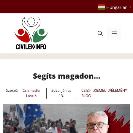
Kilépés
Hungarian
▼
a
tartalomba
Menü
Segíts magadon…
Szerző:
Csizmadia
2025. június
CSIZI-
,
KIEMELT
,
VÉLEMÉNY
László
13.
BLOG