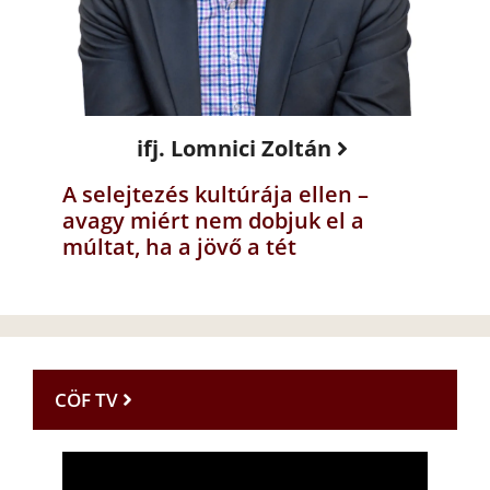
ifj. Lomnici Zoltán
A selejtezés kultúrája ellen –
avagy miért nem dobjuk el a
múltat, ha a jövő a tét
CÖF TV