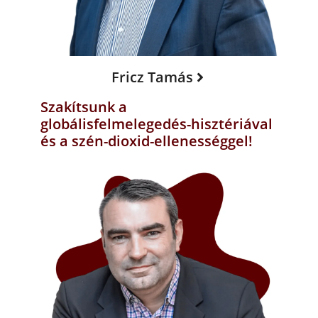
Fricz Tamás
Szakítsunk a
globálisfelmelegedés-hisztériával
és a szén-dioxid-ellenességgel!