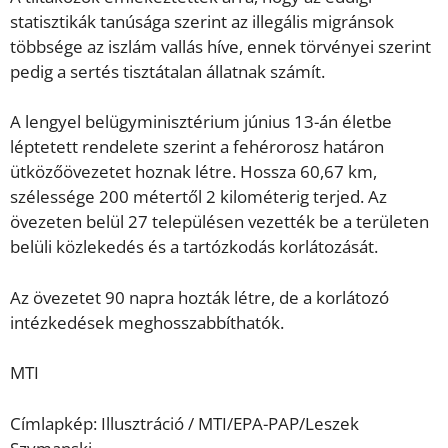
statisztikák tanúsága szerint az illegális migránsok
többsége az iszlám vallás híve, ennek törvényei szerint
pedig a sertés tisztátalan állatnak számít.
A lengyel belügyminisztérium június 13-án életbe
léptetett rendelete szerint a fehérorosz határon
ütközőövezetet hoznak létre. Hossza 60,67 km,
szélessége 200 métertől 2 kilométerig terjed. Az
övezeten belül 27 településen vezették be a területen
belüli közlekedés és a tartózkodás korlátozását.
Az övezetet 90 napra hozták létre, de a korlátozó
intézkedések meghosszabbíthatók.
MTI
Címlapkép: Illusztráció / MTI/EPA-PAP/Leszek