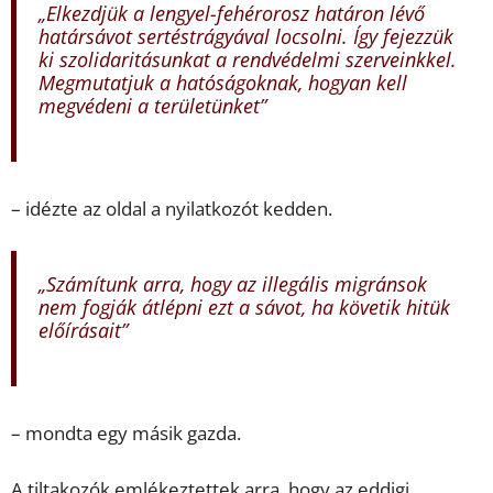
„Elkezdjük a lengyel-fehérorosz határon lévő
határsávot sertéstrágyával locsolni. Így fejezzük
ki szolidaritásunkat a rendvédelmi szerveinkkel.
Megmutatjuk a hatóságoknak, hogyan kell
megvédeni a területünket”
– idézte az oldal a nyilatkozót kedden.
„Számítunk arra, hogy az illegális migránsok
nem fogják átlépni ezt a sávot, ha követik hitük
előírásait”
– mondta egy másik gazda.
A tiltakozók emlékeztettek arra, hogy az eddigi