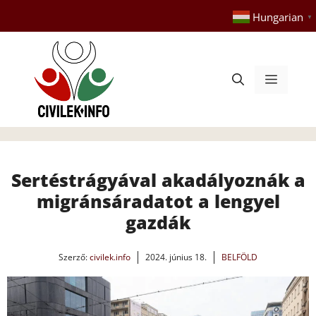
Kilépés
Hungarian
▼
a
tartalomba
Menü
Sertéstrágyával akadályoznák a
migránsáradatot a lengyel
gazdák
Szerző:
civilek.info
2024. június 18.
BELFÖLD