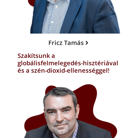
Fricz Tamás
Szakítsunk a
globálisfelmelegedés-hisztériával
és a szén-dioxid-ellenességgel!