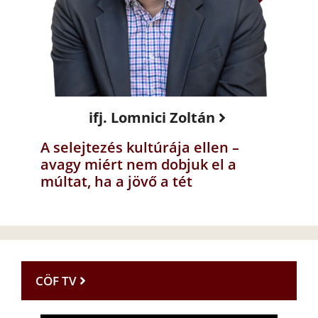
ifj. Lomnici Zoltán
A selejtezés kultúrája ellen –
avagy miért nem dobjuk el a
múltat, ha a jövő a tét
CÖF TV