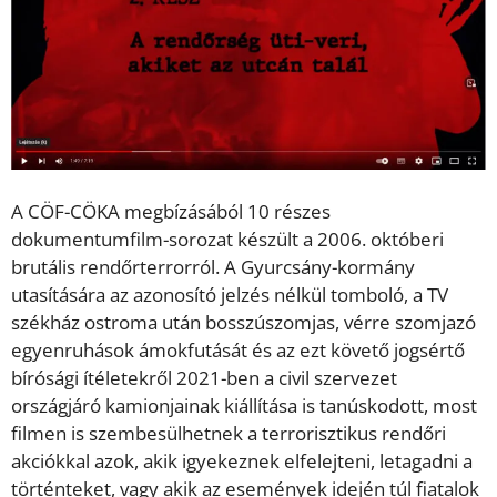
A CÖF-CÖKA megbízásából 10 részes
dokumentumfilm-sorozat készült a 2006. októberi
brutális rendőrterrorról. A Gyurcsány-kormány
utasítására az azonosító jelzés nélkül tomboló, a TV
székház ostroma után bosszúszomjas, vérre szomjazó
egyenruhások ámokfutását és az ezt követő jogsértő
bírósági ítéletekről 2021-ben a civil szervezet
országjáró kamionjainak kiállítása is tanúskodott, most
filmen is szembesülhetnek a terrorisztikus rendőri
akciókkal azok, akik igyekeznek elfelejteni, letagadni a
történteket, vagy akik az események idején túl fiatalok