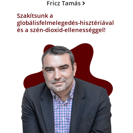
Fricz Tamás
Szakítsunk a
globálisfelmelegedés-hisztériával
és a szén-dioxid-ellenességgel!