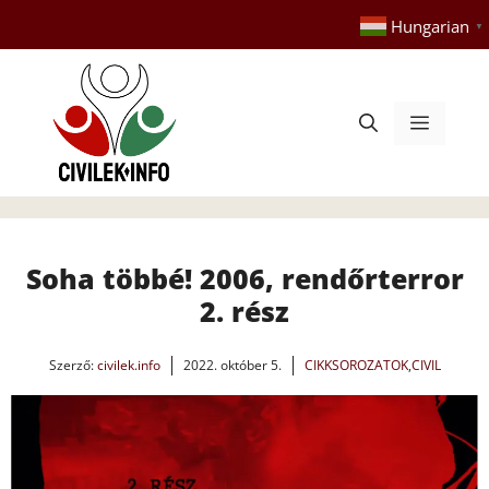
Kilépés
Hungarian
▼
a
tartalomba
Menü
Soha többé! 2006, rendőrterror
2. rész
Szerző:
civilek.info
2022. október 5.
CIKKSOROZATOK
,
CIVIL