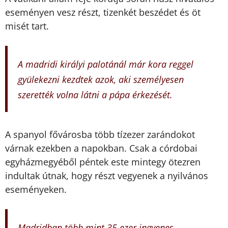
eseményen vesz részt, tizenkét beszédet és öt
misét tart.
A madridi királyi palotánál már kora reggel
gyülekezni kezdtek azok, aki személyesen
szerették volna látni a pápa érkezését.
A spanyol fővárosba több tízezer zarándokot
várnak ezekben a napokban. Csak a córdobai
egyházmegyéből péntek este mintegy ötezren
indultak útnak, hogy részt vegyenek a nyilvános
eseményeken.
Madridban több mint 35 ezer ingyenes