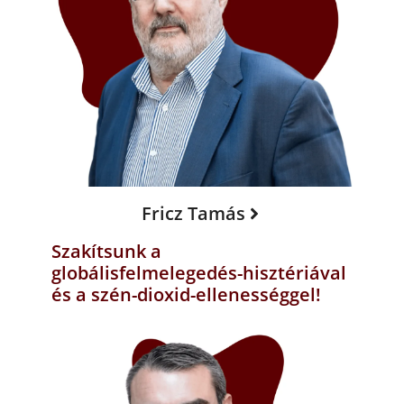
Fricz Tamás
Szakítsunk a
globálisfelmelegedés-hisztériával
és a szén-dioxid-ellenességgel!