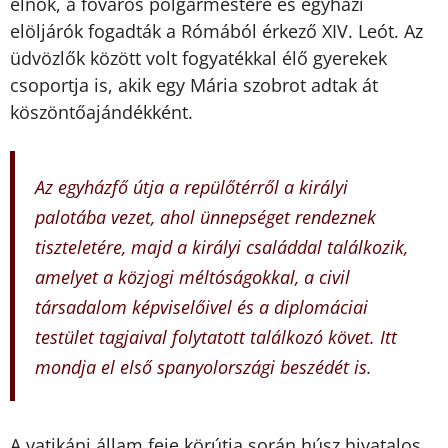
elnök, a főváros polgármestere és egyházi
elöljárók fogadták a Rómából érkező XIV. Leót. Az
üdvözlők között volt fogyatékkal élő gyerekek
csoportja is, akik egy Mária szobrot adtak át
köszöntőajándékként.
Az egyházfő útja a repülőtérről a királyi
palotába vezet, ahol ünnepséget rendeznek
tiszteletére, majd a királyi családdal találkozik,
amelyet a közjogi méltóságokkal, a civil
társadalom képviselőivel és a diplomáciai
testület tagjaival folytatott találkozó követ. Itt
mondja el első spanyolországi beszédét is.
A vatikáni állam feje körútja során húsz hivatalos