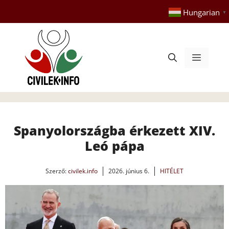
Kilépés
Hungarian
▼
a
tartalomba
Menü
Spanyolországba érkezett XIV.
Leó pápa
Szerző:
civilek.info
2026. június 6.
HITÉLET