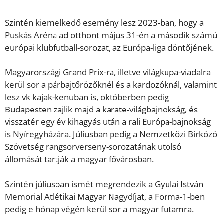
Szintén kiemelkedő esemény lesz 2023-ban, hogy a
Puskás Aréna ad otthont május 31-én a második számú
európai klubfutball-sorozat, az Európa-liga döntőjének.
Magyarországi Grand Prix-ra, illetve világkupa-viadalra
kerül sor a párbajtőrözőknél és a kardozóknál, valamint
lesz vk kajak-kenuban is, októberben pedig
Budapesten zajlik majd a karate-világbajnokság, és
visszatér egy év kihagyás után a rali Európa-bajnokság
is Nyíregyházára. Júliusban pedig a Nemzetközi Birkózó
Szövetség rangsorverseny-sorozatának utolsó
állomását tartják a magyar fővárosban.
Szintén júliusban ismét megrendezik a Gyulai István
Memorial Atlétikai Magyar Nagydíjat, a Forma-1-ben
pedig e hónap végén kerül sor a magyar futamra.