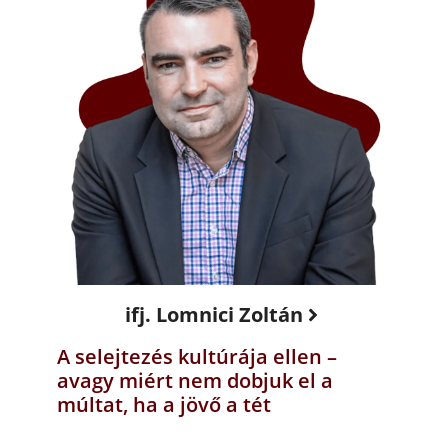
ifj. Lomnici Zoltán
A selejtezés kultúrája ellen –
avagy miért nem dobjuk el a
múltat, ha a jövő a tét