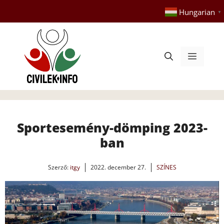
Kilépés
Hungarian
▼
a
tartalomba
Menü
Sportesemény-dömping 2023-
ban
Szerző:
itgy
2022. december 27.
SZÍNES