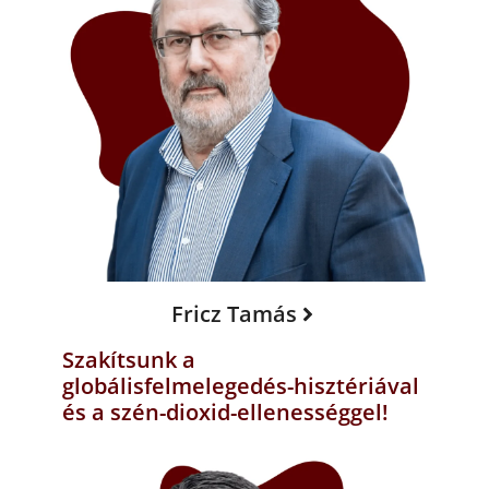
Fricz Tamás
Szakítsunk a
globálisfelmelegedés-hisztériával
és a szén-dioxid-ellenességgel!