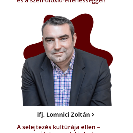
és a szén-dioxid-ellenességgel!
ifj. Lomnici Zoltán
A selejtezés kultúrája ellen –