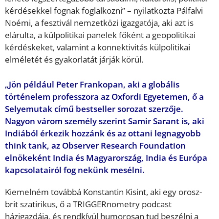
kérdésekkel fognak foglalkozni” – nyilatkozta Pálfalvi
Noémi, a fesztivál nemzetközi igazgatója, aki azt is
elárulta, a külpolitikai panelek főként a geopolitikai
kérdéskeket, valamint a konnektivitás külpolitikai
elméletét és gyakorlatát járják körül.
„Jön például Peter Frankopan, aki a globális
történelem professzora az Oxfordi Egyetemen, ő a
Selyemutak című bestseller sorozat szerzője.
Nagyon várom személy szerint Samir Sarant is, aki
Indiából érkezik hozzánk és az ottani legnagyobb
think tank, az Observer Research Foundation
elnökeként India és Magyarország, India és Európa
kapcsolatairól fog nekünk mesélni.
Kiemelném továbbá Konstantin Kisint, aki egy orosz-
brit szatirikus, ő a TRIGGERnometry podcast
házigazdája, és rendkívül humorosan tud beszélni a