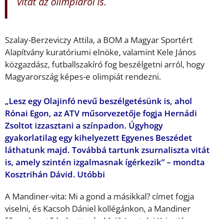
vitát az olimpiáról is.
Szalay-Berzeviczy Attila, a BOM a Magyar Sportért
Alapítvány kuratóriumi elnöke, valamint Kele János
közgazdász, futballszakíró fog beszélgetni arról, hogy
Magyarország képes-e olimpiát rendezni.
„Lesz egy Olajinfó nevű beszélgetésünk is, ahol
Rónai Egon, az ATV műsorvezetője fogja Hernádi
Zsoltot izzasztani a színpadon. Úgyhogy
gyakorlatilag egy kihelyezett Egyenes Beszédet
láthatunk majd. Továbbá tartunk zsurnaliszta vitát
is, amely szintén izgalmasnak ígérkezik” – mondta
Kosztrihán Dávid. Utóbbi
A Mandiner-vita: Mi a gond a másikkal? címet fogja
viselni, és Kacsoh Dániel kollégánkon, a Mandiner