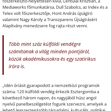
főszerkesztő-helyettesén kívül, Lentulai Krisztián, a
Mediaworks főmunkatársa, Dull Szabolcs, az Index és a
Telex volt főszerkesztője, Hont András újságíró
valamint Nagy Károly a Transzparens Újságírásért
Alapítvány menedzsere fog rajta részt venni.
Több mint száz külföldi vendégre
számítanak a világ minden pontjáról,
közük akadémikusokra és egy szatirikus
íróra is.
„Idén óriásit gyarapodott a nemzetközi programok
száma. 120 külföldi vendég érkezik Esztergomba a
következő három napon, és nagyjából húsz angol
nyelvű panelbeszélgetést fogunk szervezni, amelyek a
lehető legszertegázóbb társadalmi, kulturális, politikai