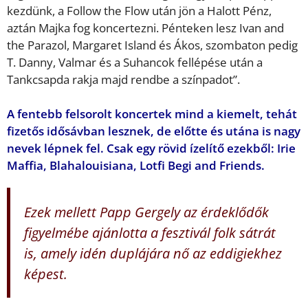
kezdünk, a Follow the Flow után jön a Halott Pénz,
aztán Majka fog koncertezni. Pénteken lesz Ivan and
the Parazol, Margaret Island és Ákos, szombaton pedig
T. Danny, Valmar és a Suhancok fellépése után a
Tankcsapda rakja majd rendbe a színpadot”.
A fentebb felsorolt koncertek mind a kiemelt, tehát
fizetős idősávban lesznek, de előtte és utána is nagy
nevek lépnek fel. Csak egy rövid ízelítő ezekből: Irie
Maffia, Blahalouisiana, Lotfi Begi and Friends.
Ezek mellett Papp Gergely az érdeklődők
figyelmébe ajánlotta a fesztivál folk sátrát
is, amely idén duplájára nő az eddigiekhez
képest.