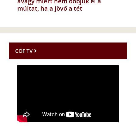
avagy miért nem dobjuk el a
múltat, ha a jövő a tét
CÖF TV