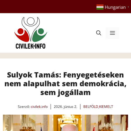
Kilépés
Hungarian
▼
a
tartalomba
Menü
Sulyok Tamás: Fenyegetéseken
nem alapulhat sem demokrácia,
sem jogállam
Szerző:
civilek.info
2026. június 2.
BELFÖLD
,
KIEMELT