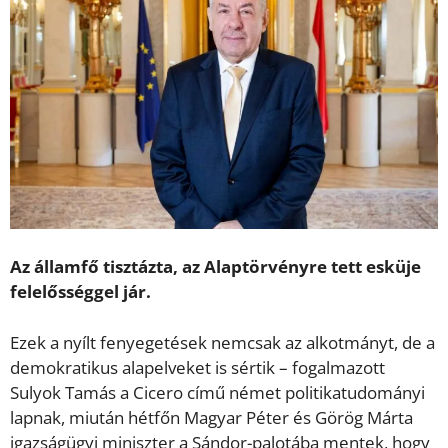
Az államfő tisztázta, az Alaptörvényre tett esküje
felelősséggel jár.
Ezek a nyílt fenyegetések nemcsak az alkotmányt, de a
demokratikus alapelveket is sértik – fogalmazott
Sulyok Tamás a Cicero című német politikatudományi
lapnak, miután hétfőn Magyar Péter és Görög Márta
igazságügyi miniszter a Sándor-palotába mentek, hogy