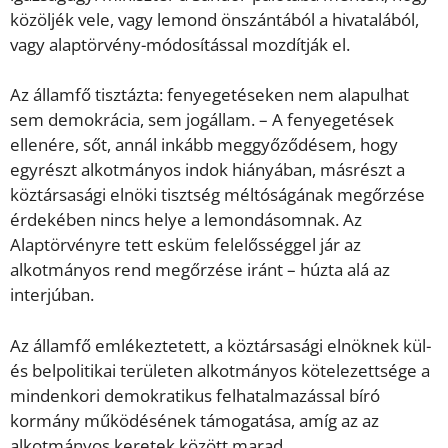
közöljék vele, vagy lemond önszántából a hivatalából,
vagy alaptörvény-módosítással mozdítják el.
Az államfő tisztázta: fenyegetéseken nem alapulhat
sem demokrácia, sem jogállam. – A fenyegetések
ellenére, sőt, annál inkább meggyőződésem, hogy
egyrészt alkotmányos indok hiányában, másrészt a
köztársasági elnöki tisztség méltóságának megőrzése
érdekében nincs helye a lemondásomnak. Az
Alaptörvényre tett esküm felelősséggel jár az
alkotmányos rend megőrzése iránt – húzta alá az
interjúban.
Az államfő emlékeztetett, a köztársasági elnöknek kül-
és belpolitikai területen alkotmányos kötelezettsége a
mindenkori demokratikus felhatalmazással bíró
kormány működésének támogatása, amíg az az
alkotmányos keretek között marad.