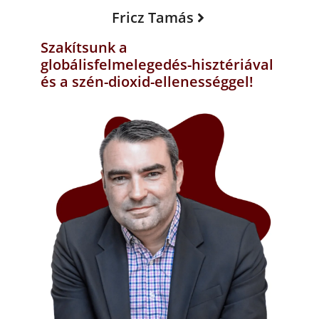
Fricz Tamás
Szakítsunk a
globálisfelmelegedés-hisztériával
és a szén-dioxid-ellenességgel!