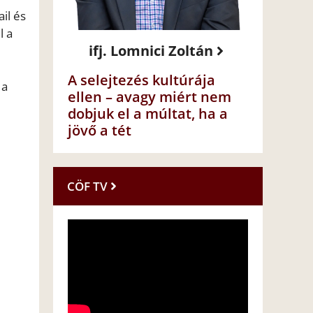
il és
l a
ifj. Lomnici Zoltán
A selejtezés kultúrája
 a
ellen – avagy miért nem
dobjuk el a múltat, ha a
jövő a tét
CÖF TV