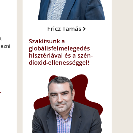
Fricz Tamás
t
Szakítsunk a
lezni
globálisfelmelegedés-
hisztériával és a szén-
dioxid-ellenességgel!
,