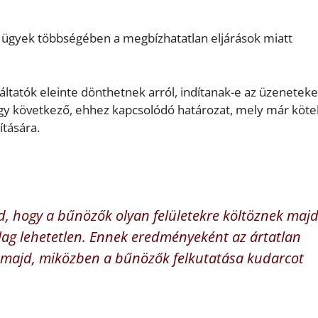
z ügyek többségében a megbízhatatlan eljárások miatt
ltatók eleinte dönthetnek arról, indítanak-e az üzeneteke
egy következő, ehhez kapcsolódó határozat, mely már köte
ítására.
, hogy a bűnözők olyan felületekre költöznek majd
ilag lehetetlen. Ennek eredményeként az ártatlan
 majd, miközben a bűnözők felkutatása kudarcot