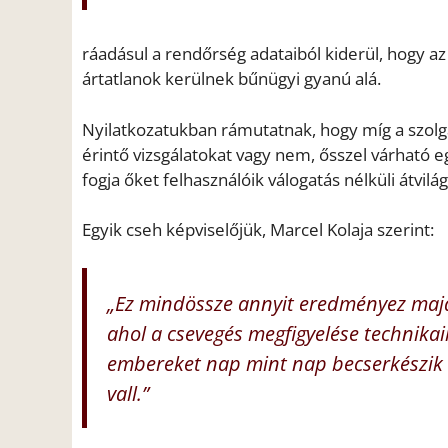
ráadásul a rendőrség adataiból kiderül, hogy a
ártatlanok kerülnek bűnügyi gyanú alá.
Nyilatkozatukban rámutatnak, hogy míg a szolgá
érintő vizsgálatokat vagy nem, ősszel várható 
fogja őket felhasználóik válogatás nélküli átvilág
Egyik cseh képviselőjük, Marcel Kolaja szerint:
„Ez mindössze annyit eredményez majd
ahol a csevegés megfigyelése technika
embereket nap mint nap becserkészik
vall.”