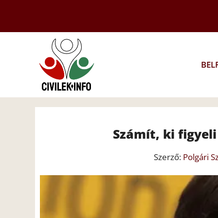
Kilépés
a
tartalomba
BEL
Számít, ki figye
Szerző:
Polgári Sz