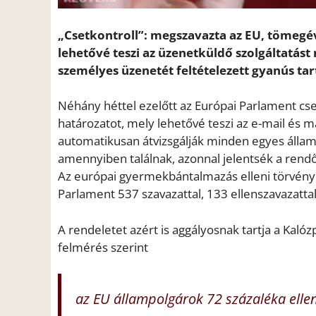
„Csetkontroll”: megszavazta az EU, tömegé
lehetővé teszi az üzenetküldő szolgáltatás
személyes üzenetét feltételezett gyanús ta
Néhány héttel ezelőtt az Európai Parlament c
határozatot, mely lehetővé teszi az e-mail és 
automatikusan átvizsgálják minden egyes álla
amennyiben találnak, azonnal jelentsék a rendő
Az európai gyermekbántalmazás elleni törvényhe
Parlament 537 szavazattal, 133 ellenszavazattal
A rendeletet azért is aggályosnak tartja a Kaló
felmérés szerint
az EU állampolgárok 72 százaléka ellen