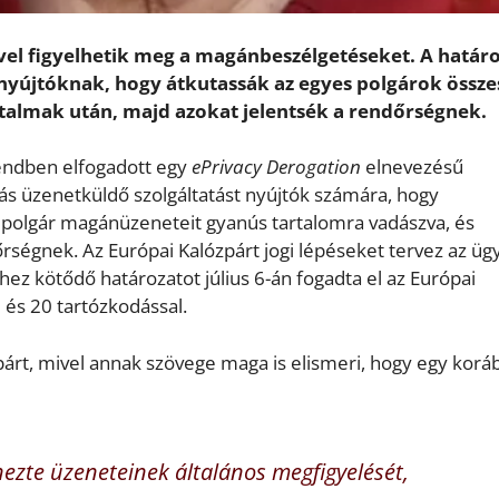
vel figyelhetik meg a magánbeszélgetéseket. A határ
t nyújtóknak, hogy átkutassák az egyes polgárok össze
rtalmak után, majd azokat jelentsék a rendőrségnek.
sendben elfogadott egy
ePrivacy Derogation
elnevezésű
más üzenetküldő szolgáltatást nyújtók számára, hogy
mpolgár magánüzeneteit gyanús tartalomra vadászva, és
rségnek. Az Európai Kalózpárt jogi lépéseket tervez az üg
z kötődő határozatot július 6-án fogadta el az Európai
 és 20 tartózkodással.
zpárt, mivel annak szövege maga is elismeri, hogy egy korá
ezte üzeneteinek általános megfigyelését,