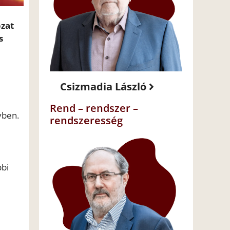
ozat
s
Csizmadia László
Rend – rendszer –
yben.
rendszeresség
bbi