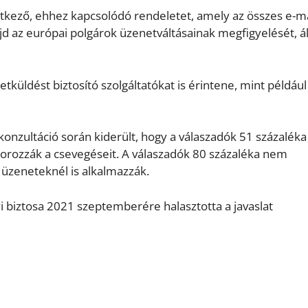
tkező, ehhez kapcsolódó rendeletet, amely az összes e-ma
d az európai polgárok üzenetváltásainak megfigyelését, ál
etküldést biztosító szolgáltatókat is érintene, mint például
s konzultáció során kiderült, hogy a válaszadók 51 százaléka
itorozzák a csevegéseit. A válaszadók 80 százaléka nem
t üzeneteknél is alkalmazzák.
yi biztosa 2021 szeptemberére halasztotta a javaslat