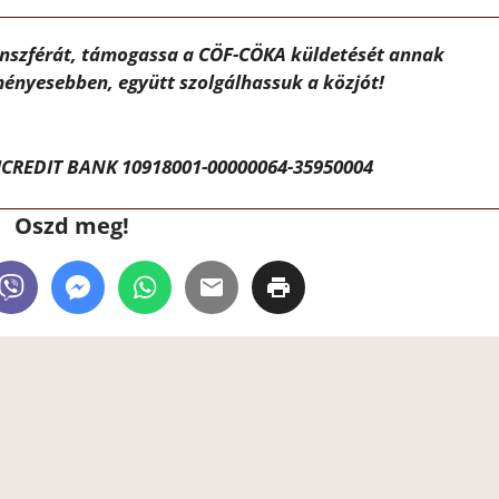
ánszférát, támogassa a CÖF-CÖKA küldetését annak
ényesebben, együtt szolgálhassuk a közjót!
CREDIT BANK 10918001-00000064-35950004
Oszd meg!