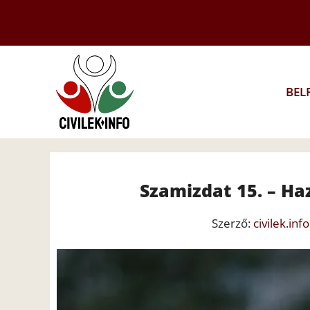
Kilépés
a
tartalomba
BEL
Szamizdat 15. – Haz
Szerző:
civilek.info