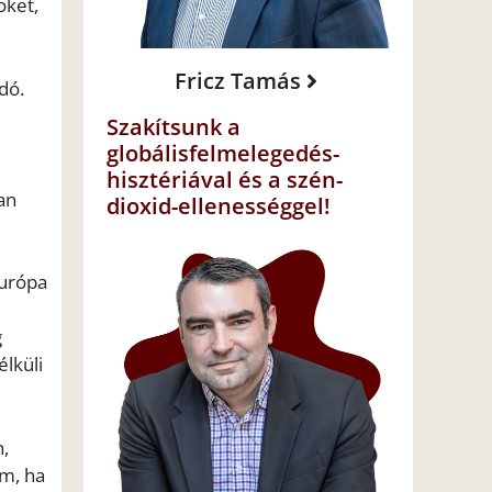
öket,
Fricz Tamás
dó.
Szakítsunk a
globálisfelmelegedés-
hisztériával és a szén-
an
dioxid-ellenességgel!
Európa
g
lküli
n,
em, ha