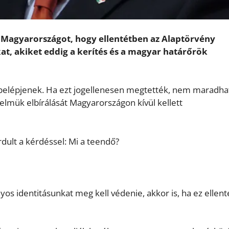
te Magyarországot, hogy ellentétben az Alaptörvény
at, akiket eddig a kerítés és a magyar határőrök
belépjenek. Ha ezt jogellenesen megtették, nem maradha
lmük elbírálását Magyarországon kívül kellett
ult a kérdéssel: Mi a teendő?
s identitásunkat meg kell védenie, akkor is, ha ez ellent