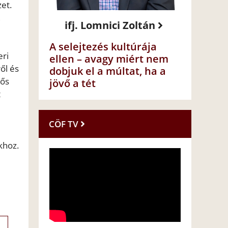
et.
,
ifj. Lomnici Zoltán
A selejtezés kultúrája
eri
ellen – avagy miért nem
ől és
dobjuk el a múltat, ha a
tős
jövő a tét
t
CÖF TV
khoz.