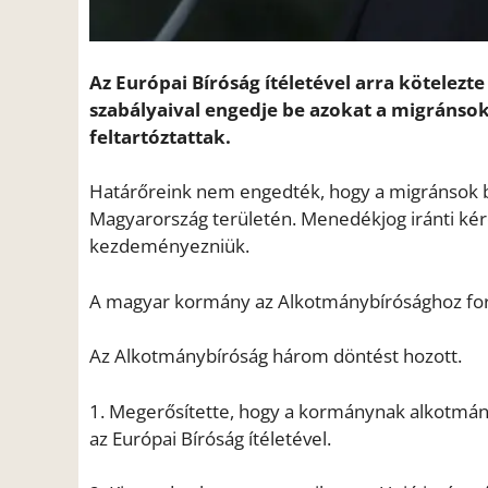
Az Európai Bíróság ítéletével arra kötelez
szabályaival engedje be azokat a migránsok
feltartóztattak.
Határőreink nem engedték, hogy a migránsok 
Magyarország területén. Menedékjog iránti kére
kezdeményezniük.
A magyar kormány az Alkotmánybírósághoz ford
Az Alkotmánybíróság három döntést hozott.
1. Megerősítette, hogy a kormánynak alkotmányo
az Európai Bíróság ítéletével.