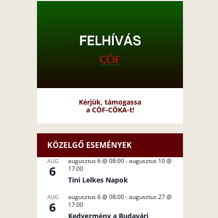
Kérjük, támogassa
a CÖF-CÖKA-t!
KÖZELGŐ ESEMÉNYEK
augusztus 6 @ 08:00
-
augusztus 10 @
AUG
6
17:00
Tini Lelkes Napok
augusztus 6 @ 08:00
-
augusztus 27 @
AUG
6
17:00
Kedvezmény a Budavári