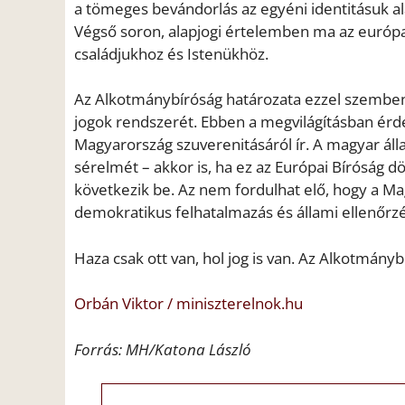
a tömeges bevándorlás az egyéni identitásuk a
Végső soron, alapjogi értelemben ma az európa
családjukhoz és Istenükhöz.
Az Alkotmánybíróság határozata ezzel szemben fog
jogok rendszerét. Ebben a megvilágításban érd
Magyarország szuverenitásáról ír. A magyar á
sérelmét – akkor is, ha ez az Európai Bíróság d
következik be. Az nem fordulhat elő, hogy a 
demokratikus felhatalmazás és állami ellenőrzé
Haza csak ott van, hol jog is van. Az Alkotmány
Orbán Viktor / miniszterelnok.hu
Forrás: MH/Katona László