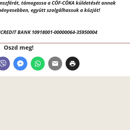
ánszférát, támogassa a CÖF-CÖKA küldetését annak
ényesebben, együtt szolgálhassuk a közjót!
CREDIT BANK 10918001-00000064-35950004
Oszd meg!