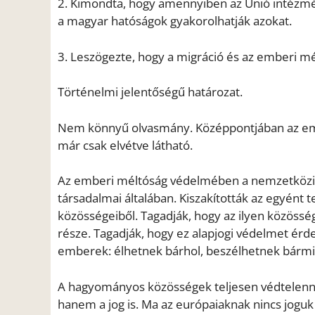
2. Kimondta, hogy amennyiben az Unió intézm
a magyar hatóságok gyakorolhatják azokat.
3. Leszögezte, hogy a migráció és az emberi mé
Történelmi jelentőségű határozat.
Nem könnyű olvasmány. Középpontjában az emb
már csak elvétve látható.
Az emberi méltóság védelmében a nemzetközi bí
társadalmai általában. Kiszakították az egyént te
közösségeiből. Tagadják, hogy az ilyen közöss
része. Tagadják, hogy ez alapjogi védelmet érd
emberek: élhetnek bárhol, beszélhetnek bármi
A hagyományos közösségek teljesen védtelenné 
hanem a jog is. Ma az európaiaknak nincs joguk