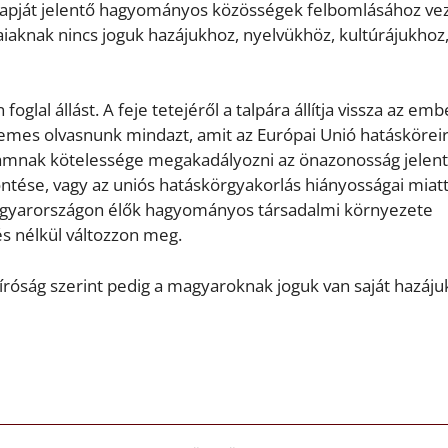
lapját jelentő hagyományos közösségek felbomlásához vez
iaknak nincs joguk hazájukhoz, nyelvükhöz, kultúrájukhoz
lal állást. A feje tetejéről a talpára állítja vissza az emb
emes olvasnunk mindazt, amit az Európai Unió hatásköreir
llamnak kötelessége megakadályozni az önazonosság jelen
öntése, vagy az uniós hatáskörgyakorlás hiányosságai miat
Magyarországon élők hagyományos társadalmi környezete
s nélkül változzon meg.
bíróság szerint pedig a magyaroknak joguk van saját hazáju