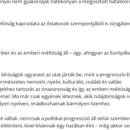
ényei nem gyakorolják hatékonyan a megosztott hatáskör
ltóság kapcsolata az őslakosok szempontjából is vizsgálan
er és az emberi méltóság áll – úgy, ahogyan az Európáb
róságok ugyanazt az utat járták be, mint a progresszív 
rmészetes nemzeti, nyelvi, kulturális, családi és vallási
égekhez tartozás az önazonosság és így az emberi méltósá
emel. Ma már csak egyének léteznek, akik tulajdonságok né
lyen nyelven, imádkozhatnak bármilyen istenhez.
váltak: nemcsak a politikai progresszió áll velük szembe
 eldönteni, kivel kívánnak egy hazában élni – még akkor s