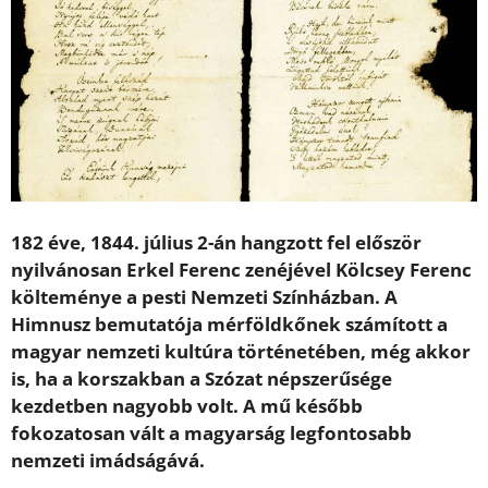
182 éve, 1844. július 2-án hangzott fel először
nyilvánosan Erkel Ferenc zenéjével Kölcsey Ferenc
költeménye a pesti Nemzeti Színházban. A
Himnusz bemutatója mérföldkőnek számított a
magyar nemzeti kultúra történetében, még akkor
is, ha a korszakban a Szózat népszerűsége
kezdetben nagyobb volt. A mű később
fokozatosan vált a magyarság legfontosabb
nemzeti imádságává.