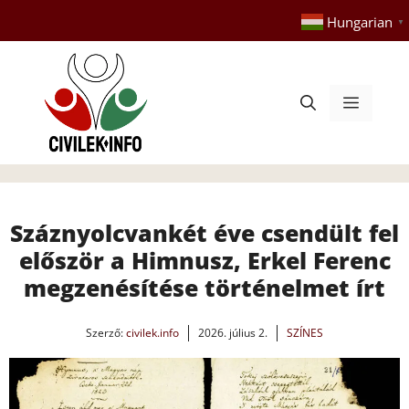
Kilépés
Hungarian
▼
a
tartalomba
Menü
Száznyolcvankét éve csendült fel
először a Himnusz, Erkel Ferenc
megzenésítése történelmet írt
Szerző:
civilek.info
2026. július 2.
SZÍNES