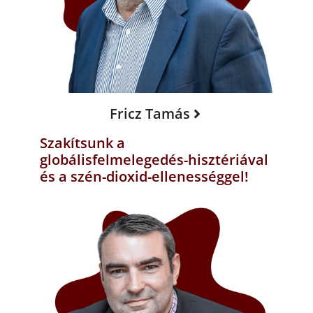
Fricz Tamás
Szakítsunk a
globálisfelmelegedés-hisztériával
és a szén-dioxid-ellenességgel!