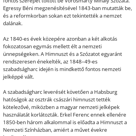
fontos szerepet töltött be Vörösmarty Mihály Szózata.
Egressy Béni megzenésítésével 1843-ban mutatták be,
és a reformkorban sokan ezt tekintették a nemzet
dalának.
Az 1840-es évek közepére azonban a két alkotás
fokozatosan egymás mellett élt a nemzeti
ünnepségeken. A Himnuszt és a Szózatot egyaránt
rendszeresen énekelték, az 1848–49-es
szabadságharc idején is mindkettő fontos nemzeti
jelképpé vált.
A szabadságharc leverését követően a Habsburg
hatóságok az osztrák császári himnuszt tették
kötelezővé, miközben a magyar nemzeti jelképek
használatát korlátozták. Erkel Ferenc ennek ellenére
1850-ben három alkalommal is előadta a Himnuszt a
Nemzeti Színházban, amiért a művet évekre