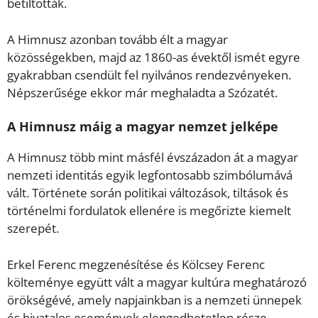
betiltották.
A Himnusz azonban tovább élt a magyar
közösségekben, majd az 1860-as évektől ismét egyre
gyakrabban csendült fel nyilvános rendezvényeken.
Népszerűsége ekkor már meghaladta a Szózatét.
A Himnusz máig a magyar nemzet jelképe
A Himnusz több mint másfél évszázadon át a magyar
nemzeti identitás egyik legfontosabb szimbólumává
vált. Története során politikai változások, tiltások és
történelmi fordulatok ellenére is megőrizte kiemelt
szerepét.
Erkel Ferenc megzenésítése és Kölcsey Ferenc
költeménye együtt vált a magyar kultúra meghatározó
örökségévé, amely napjainkban is a nemzeti ünnepek
és hivatalos események elengedhetetlen része.