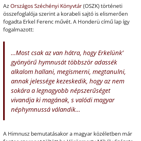
Az
Országos Széchényi Könyvtár
(OSZK) történeti
összefoglalója szerint a korabeli sajtó is elismerően
fogadta Erkel Ferenc művét. A Honderü című lap így
fogalmazott:
…Most csak az van hátra, hogy Erkelünk’
gyönyörű hymnusát többször adassék
alkalom hallani, megismerni, megtanulni,
annak jelessége kezeskedik, hogy az nem
sokára a legnagyobb népszerűséget
vivandja ki magának, s valódi magyar
néphymnussá válandik…
A Himnusz bemutatásakor a magyar közéletben már