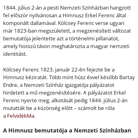
1844. július 2-án a pesti Nemzeti Színházban hangzott
fel először nyilvánosan a Himnusz Erkel Ferenc által
komponált dallamával. Kölcsey Ferenc verse ugyan
már 1823-ban megszületett, a megzenésített változat
bemutatója jelentette azt a történelmi pillanatot,
amely hosszú távon meghatározta a magyar nemzeti
identitást.
Kölcsey Ferenc 1823. január 22-én fejezte be a
Himnusz kéziratát. Több mint húsz évvel később Bartay
Endre, a Nemzeti Színház igazgatója pályázatot
hirdetett a mű megzenésítésére. A pályázatot Erkel
Ferenc nyerte meg, alkotását pedig 1844. július 2-án
mutatták be a közönség előtt – számolt be róla
a
FelvidékMa
.
A Himnusz bemutatója a Nemzeti Színházban