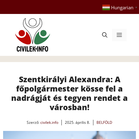
Kilépés
Hungarian
▼
a
tartalomba
Menü
Szentkirályi Alexandra: A
főpolgármester kösse fel a
nadrágját és tegyen rendet a
városban!
Szerző:
civilek.info
2025. április 8.
BELFÖLD