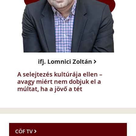
ifj. Lomnici Zoltán
A selejtezés kultúrája ellen –
avagy miért nem dobjuk el a
múltat, ha a jövő a tét
CÖF TV