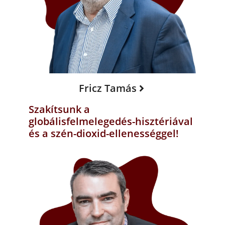
Fricz Tamás
Szakítsunk a
globálisfelmelegedés-hisztériával
és a szén-dioxid-ellenességgel!