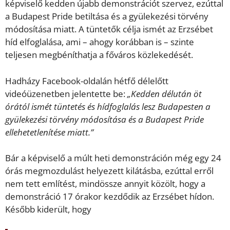
képviselő kedden újabb demonstrációt szervez, ezúttal
a Budapest Pride betiltása és a gyülekezési törvény
módosítása miatt. A tüntetők célja ismét az Erzsébet
híd elfoglalása, ami – ahogy korábban is – szinte
teljesen megbéníthatja a főváros közlekedését.
Hadházy Facebook-oldalán hétfő délelőtt
videóüzenetben jelentette be:
„Kedden délután öt
órától ismét tüntetés és hídfoglalás lesz Budapesten a
gyülekezési törvény módosítása és a Budapest Pride
ellehetetlenítése miatt.”
Bár a képviselő a múlt heti demonstráción még egy 24
órás megmozdulást helyezett kilátásba, ezúttal erről
nem tett említést, mindössze annyit közölt, hogy a
demonstráció 17 órakor kezdődik az Erzsébet hídon.
Később kiderült, hogy