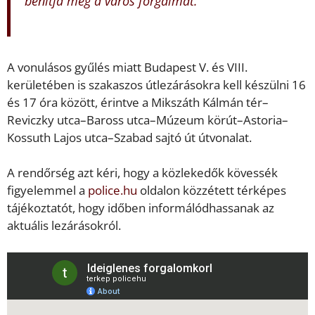
bénítja meg a város forgalmát.
A vonulásos gyűlés miatt Budapest V. és VIII.
kerületében is szakaszos útlezárásokra kell készülni 16
és 17 óra között, érintve a Mikszáth Kálmán tér–
Reviczky utca–Baross utca–Múzeum körút–Astoria–
Kossuth Lajos utca–Szabad sajtó út útvonalat.
A rendőrség azt kéri, hogy a közlekedők kövessék
figyelemmel a
police.hu
oldalon közzétett térképes
tájékoztatót, hogy időben informálódhassanak az
aktuális lezárásokról.