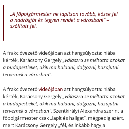
„
A főpolgármester ne lapítson tovább, kösse fel
a nadrágját és tegyen rendet a városban!”
–
szólított fel.
A frakcióvezető videójában azt hangsúlyozta: hiába
kérték, Karácsony Gergely
„válaszra se méltatta azokat
a budapestieket, akik ma haladni, dolgozni, hazajutni
terveznek a városban”
.
A frakcióvezető
videójában
azt hangsúlyozta: hiába
kérték, Karácsony Gergely
„válaszra se méltatta azokat
a budapestieket, akik ma haladni, dolgozni, hazajutni
terveznek a városban”.
Szentkirályi Alexandra szerint a
főpolgármester csak „lapít és hallgat”, mégpedig azért,
mert Karácsony Gergely „fél, és inkább hagyja