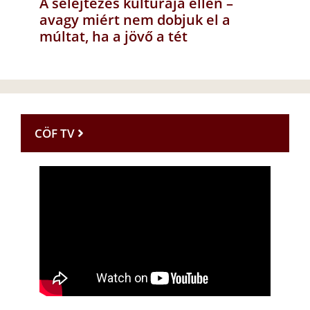
A selejtezés kultúrája ellen –
avagy miért nem dobjuk el a
múltat, ha a jövő a tét
CÖF TV