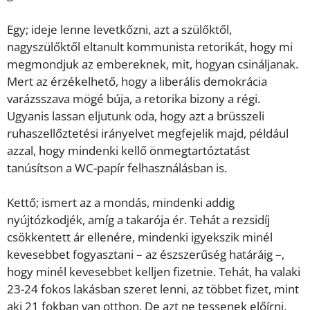
Egy; ideje lenne levetkőzni, azt a szülőktől,
nagyszülőktől eltanult kommunista retorikát, hogy mi
megmondjuk az embereknek, mit, hogyan csináljanak.
Mert az érzékelhető, hogy a liberális demokrácia
varázsszava mögé búja, a retorika bizony a régi.
Ugyanis lassan eljutunk oda, hogy azt a brüsszeli
ruhaszellőztetési irányelvet megfejelik majd, például
azzal, hogy mindenki kellő önmegtartóztatást
tanúsítson a WC-papír felhasználásban is.
Kettő; ismert az a mondás, mindenki addig
nyújtózkodjék, amíg a takarója ér. Tehát a rezsidíj
csökkentett ár ellenére, mindenki igyekszik minél
kevesebbet fogyasztani – az észszerűség határáig –,
hogy minél kevesebbet kelljen fizetnie. Tehát, ha valaki
23-24 fokos lakásban szeret lenni, az többet fizet, mint
aki 21 fokban van otthon. De azt ne tessenek előírni,