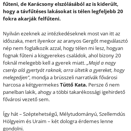
fűteni, de Karácsony elszólásából az is kiderült,
hogy a távfűtéses lakásokat is télen legfeljebb 20
fokra akarják felfűteni.
Nyilván ezeknek az intézkedéseknek most van itt az
időszaka, mert ilyenkor az aranyos Gergőt megválasztó
nép nem foglalkozik azzal, hogy télen mi lesz, hogyan
fognak fűteni a kisgyerekes családok, ahol bizony 20
foknál melegebb kell a gyerek miatt.
„Majd a nagy
cserép alá gyertyát raknak, arra ültetik a gyereket, hogy
melegedjen”
, mondja a brüsszeli narratívák fővárosi
harcosa a kétgyermekes
Tüttő Kata.
Persze ő nem
panelban lakik, ahogy a többi takarékossági igehirdető
fővárosi vezető sem.
Így hát – Széptehetségű, Mélytudományú, Szellemdús
Hölgyeim és Uraim – két dologra érdemes lenne
gondolni.