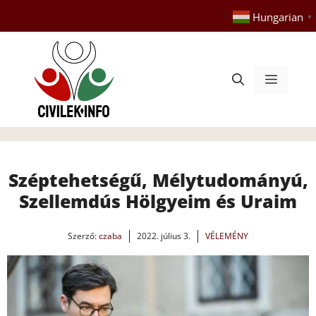
Kilépés
Hungarian
▼
a
tartalomba
Menü
Széptehetségű, Mélytudományú,
Szellemdús Hölgyeim és Uraim
Szerző:
czaba
2022. július 3.
VÉLEMÉNY