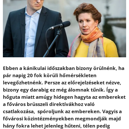
Ebben a kánikulai időszakban bizony örülnénk, ha
pár napig 20 fok körüli hőmérsékleten
levegőzhetnénk. Persze az előrejelzéseket nézve,
bizony egy darabig ez még álomnak tűnik. Így a
hőguta miatt amúgy hidegen hagyta az embereket
a főváros brüsszeli direktívákhoz való
csatlakozása, spóroljunk az embereken. Vagyis a
fővárosi közintézményekben megmondják majd
hány fokra lehet jelenleg hűteni, télen pedig