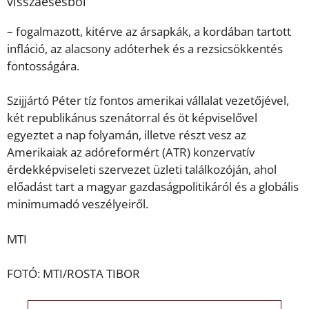
visszaesésből”
– fogalmazott, kitérve az ársapkák, a kordában tartott
infláció, az alacsony adóterhek és a rezsicsökkentés
fontosságára.
Szijjártó Péter tíz fontos amerikai vállalat vezetőjével,
két republikánus szenátorral és öt képviselővel
egyeztet a nap folyamán, illetve részt vesz az
Amerikaiak az adóreformért (ATR) konzervatív
érdekképviseleti szervezet üzleti találkozóján, ahol
előadást tart a magyar gazdaságpolitikáról és a globális
minimumadó veszélyeiről.
MTI
FOTÓ: MTI/ROSTA TIBOR