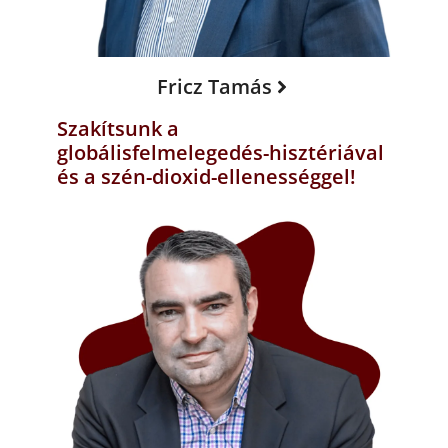
Fricz Tamás
Szakítsunk a
globálisfelmelegedés-hisztériával
és a szén-dioxid-ellenességgel!