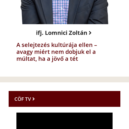
ifj. Lomnici Zoltán
A selejtezés kultúrája ellen –
avagy miért nem dobjuk el a
múltat, ha a jövő a tét
CÖF TV