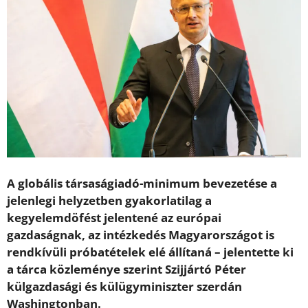
A globális társaságiadó-minimum bevezetése a
jelenlegi helyzetben gyakorlatilag a
kegyelemdöfést jelentené az európai
gazdaságnak, az intézkedés Magyarországot is
rendkívüli próbatételek elé állítaná – jelentette ki
a tárca közleménye szerint Szijjártó Péter
külgazdasági és külügyminiszter szerdán
Washingtonban.