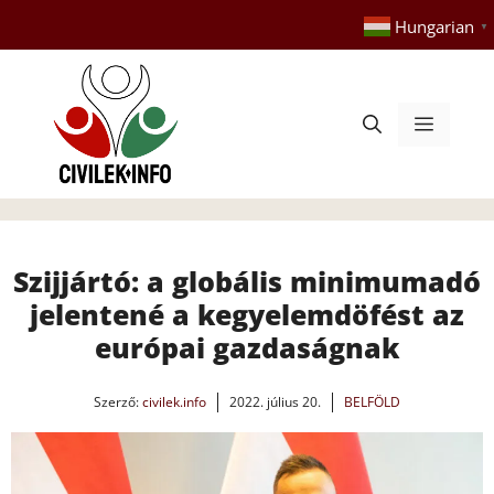
Kilépés
Hungarian
▼
a
tartalomba
Menü
Szijjártó: a globális minimumadó
jelentené a kegyelemdöfést az
európai gazdaságnak
Szerző:
civilek.info
2022. július 20.
BELFÖLD