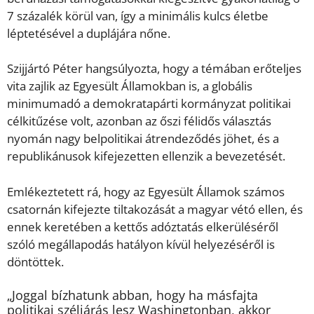
7 százalék körül van, így a minimális kulcs életbe
léptetésével a duplájára nőne.
Szijjártó Péter hangsúlyozta, hogy a témában erőteljes
vita zajlik az Egyesült Államokban is, a globális
minimumadó a demokratapárti kormányzat politikai
célkitűzése volt, azonban az őszi félidős választás
nyomán nagy belpolitikai átrendeződés jöhet, és a
republikánusok kifejezetten ellenzik a bevezetését.
Emlékeztetett rá, hogy az Egyesült Államok számos
csatornán kifejezte tiltakozását a magyar vétó ellen, és
ennek keretében a kettős adóztatás elkerüléséről
szóló megállapodás hatályon kívül helyezéséről is
döntöttek.
„Joggal bízhatunk abban, hogy ha másfajta
politikai széljárás lesz Washingtonban, akkor