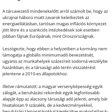
A tárcavezető mindenekelőtt arról számolt be, hogy az
ukrajnai háború miatt zavarok keletkeztek az
energiaellátásban, tartósan magas inflációs környezet
jött létre és a szankciós intézkedések sok esetben
jobban fájnak Európának, mint Oroszországnak.
Leszögezte, hogy ebben a helyzetben a kormány nem
támogatja a globális minimumadó bevezetését,
ugyanis az munkahelyek százezreit sodorná veszélybe
hazánkban, és a társasági adó terén visszatérést
jelentene a 2010-es állapotokhoz.
Illetve rámutatott: a magyar versenyképesség egyik
zálogát, a beruházási rekordok egyik legfontosabb
alapját épp az alacsony társasági adó jelenti, amely bár
hivatalosan 9 százalék, de a kedvezményekkel,
beruházási támogatásokkal kiegészítve gyakorlatilag 6-