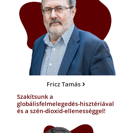
Fricz Tamás
Szakítsunk a
globálisfelmelegedés-hisztériával
és a szén-dioxid-ellenességgel!