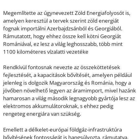
Megemlítette az úgynevezett Zöld Energiafolyosót is,
amelyen keresztül a tervek szerint zöld energiát
fognak importálni Azerbajdzsánból és Georgiából.
Rámutatott, hogy ehhez össze kell kötni Georgiát
Romániával, ez lesz a világ leghosszabb, több mint
1100 kilométeres vízalatti vezetéke
Rendkívül fontosnak nevezte az összeköttetések
fejlesztését, a kapacitások bővítését, amelyen például
jelenleg is dolgozik Magyarország és Románia, hogy a
jövőben növelhető legyen az áramimport, mivel hazánk
hamarosan a világ második legnagyobb gyártója lesz az
elektromos akkumulátoroknak, s ehhez pedig
rengeteg energiára van szükség.
Emellett a délkelet-európai földgáz-infrastruktúra
bővítésének fontosságát is hangsúlyozta, rámutatva,