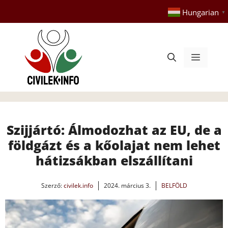
Kilépés
Hungarian
▼
a
tartalomba
Menü
Szijjártó: Álmodozhat az EU, de a
földgázt és a kőolajat nem lehet
hátizsákban elszállítani
Szerző:
civilek.info
2024. március 3.
BELFÖLD