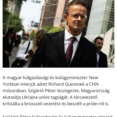
A magyar külgazdasági és külügyminiszter New
Yorkban interjút adott Richard Questnek a CNN
műsorában. Szijjártó Péter leszögezte, Magyarország
elutasítja Ukrajna uniós tagságát. A tárcavezető
kritizálta a brüsszeli vezetést és beszélt a pride-ról is.
Szijjártó Péter külgazdasági és külügyminiszter interjút