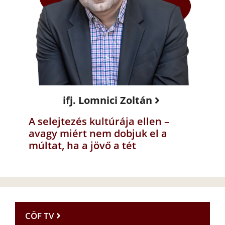
ifj. Lomnici Zoltán
A selejtezés kultúrája ellen –
avagy miért nem dobjuk el a
múltat, ha a jövő a tét
CÖF TV