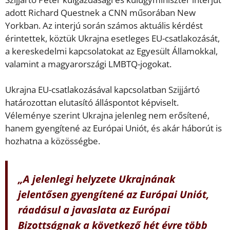
adott Richard Questnek a CNN műsorában New
Yorkban. Az interjú során számos aktuális kérdést
érintettek, köztük Ukrajna esetleges EU-csatlakozását,
a kereskedelmi kapcsolatokat az Egyesült Államokkal,
valamint a magyarországi LMBTQ-jogokat.
Ukrajna EU-csatlakozásával kapcsolatban Szijjártó
határozottan elutasító álláspontot képviselt.
Véleménye szerint Ukrajna jelenleg nem erősítené,
hanem gyengítené az Európai Uniót, és akár háborút is
hozhatna a közösségbe.
„A jelenlegi helyzete Ukrajnának
jelentősen gyengítené az Európai Uniót,
ráadásul a javaslata az Európai
Bizottságnak a következő hét évre több