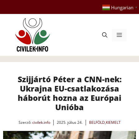
Kilépés
Hungarian
▼
a
tartalomba
Menü
Szijjártó Péter a CNN-nek:
Ukrajna EU-csatlakozása
háborút hozna az Európai
Unióba
Szerző:
civilek.info
2025. július 24.
BELFÖLD
,
KIEMELT