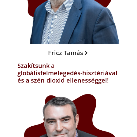
Fricz Tamás
Szakítsunk a
globálisfelmelegedés-hisztériával
és a szén-dioxid-ellenességgel!