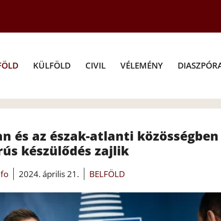
FÖLD
KÜLFÖLD
CIVIL
VÉLEMÉNY
DIASZPÓR
an és az észak-atlanti közösségben
ús készülődés zajlik
nfo
2024. április 21.
BELFÖLD