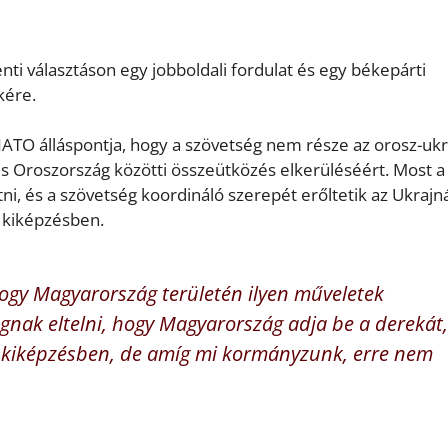
ti választáson egy jobboldali fordulat és egy békepárti
kére.
NATO álláspontja, hogy a szövetség nem része az orosz-uk
s Oroszország közötti összeütközés elkerüléséért. Most a
i, és a szövetség koordináló szerepét erőltetik az Ukraj
i kiképzésben.
ogy Magyarország területén ilyen műveletek
ognak eltelni, hogy Magyarország adja be a derekát,
 a kiképzésben, de amíg mi kormányzunk, erre nem