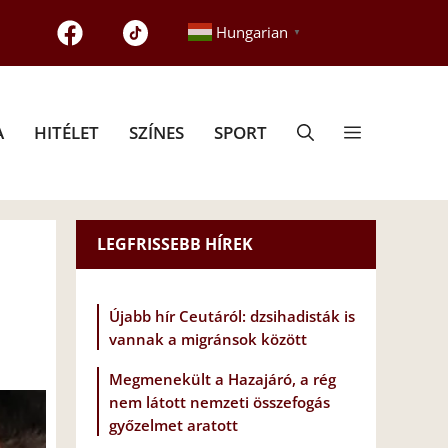
Hungarian
▼
A
HITÉLET
SZÍNES
SPORT
LEGFRISSEBB HÍREK
Újabb hír Ceutáról: dzsihadisták is
vannak a migránsok között
Megmenekült a Hazajáró, a rég
nem látott nemzeti összefogás
győzelmet aratott