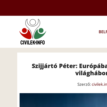
Kilépés
a
tartalomba
BEL
Szijjártó Péter: Európáb
világhábor
Szerző:
civilek.i