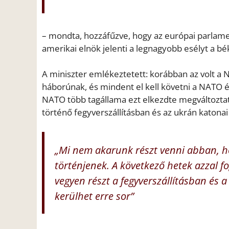
– mondta, hozzáfűzve, hogy az európai parlamen
amerikai elnök jelenti a legnagyobb esélyt a bé
A miniszter emlékeztetett: korábban az volt a 
háborúnak, és mindent el kell követni a NATO é
NATO több tagállama ezt elkezdte megváltoztatn
történő fegyverszállításban és az ukrán katona
„Mi nem akarunk részt venni abban, h
történjenek. A következő hetek azzal f
vegyen részt a fegyverszállításban és
kerülhet erre sor”