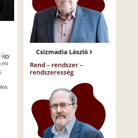
Csizmadia László
, úgy
a mi
Rend – rendszer –
.
rendszeresség
álos