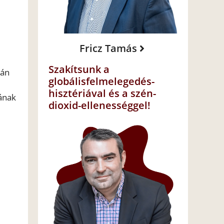
Fricz Tamás
Szakítsunk a
rán
globálisfelmelegedés-
hisztériával és a szén-
nának
dioxid-ellenességgel!