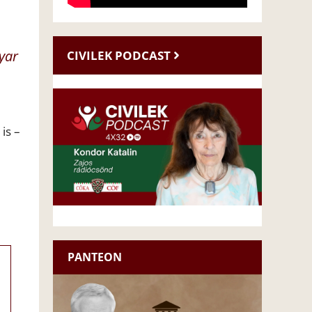
yar
CIVILEK PODCAST
is –
PANTEON