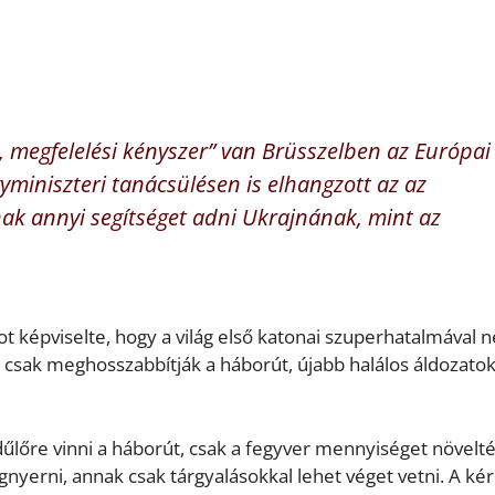
, megfelelési kényszer” van Brüsszelben az Európai
yminiszteri tanácsülésen is elhangzott az az
ak annyi segítséget adni Ukrajnának, mint az
ot képviselte, hogy a világ első katonai szuperhatalmával 
k csak meghosszabbítják a háborút, újabb halálos áldozatok
t dűlőre vinni a háborút, csak a fegyver mennyiséget növelt
nyerni, annak csak tárgyalásokkal lehet véget vetni. A kér