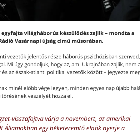
 egyfajta világháborús készülődés zajlik – mondta a
 Rádió Vasárnapi újság című műsorában.
lanti vezetők jelentős része háborús pszichózisban szenved
l. Mi úgy gondoljuk, hogy az, ami Ukrajnában zajlik, nem 
s az észak-atlanti politikai vezetők között – jegyezte meg
únak minél előbb vége legyen, minden egyes nap újabb hal
 kitörésének veszélyét hozza el.
zet-visszafojtva várja a novembert, az amerikai
ült Államokban egy béketeremtő elnök nyerje a