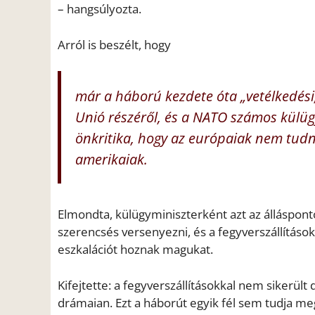
– hangsúlyozta.
Arról is beszélt, hogy
már a háború kezdete óta „vetélkedési
Unió részéről, és a NATO számos külüg
önkritika, hogy az európaiak nem tudn
amerikaiak.
Elmondta, külügyminiszterként azt az álláspont
szerencsés versenyezni, és a fegyverszállításo
eszkalációt hoznak magukat.
Kifejtette: a fegyverszállításokkal nem sikerül
drámaian. Ezt a háborút egyik fél sem tudja meg