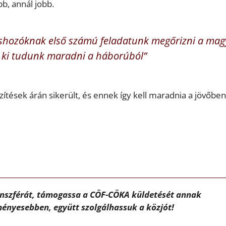
b, annál jobb.
téshozóknak első számú feladatunk megőrizni a mag
ha ki tudunk maradni a háborúból”
zítések árán sikerült, és ennek így kell maradnia a jövőben 
ánszférát, támogassa a CÖF-CÖKA küldetését annak
ényesebben, együtt szolgálhassuk a közjót!