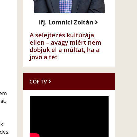
ifj. Lomnici Zoltán
A selejtezés kultúrája
ellen – avagy miért nem
dobjuk el a múltat, ha a
jövő a tét
CÖF TV
nem
at,
ék
dés,