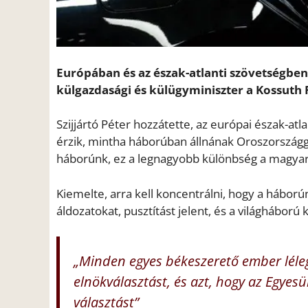
Európában és az észak-atlanti szövetségben
külgazdasági és külügyminiszter a Kossuth
Szijjártó Péter hozzátette, az európai észak-at
érzik, mintha háborúban állnának Oroszországga
háborúnk, ez a legnagyobb különbség a magyar é
Kiemelte, arra kell koncentrálni, hogy a hábor
áldozatokat, pusztítást jelent, és a világháború
„Minden egyes békeszerető ember léleg
elnökválasztást, és azt, hogy az Egyes
választást”