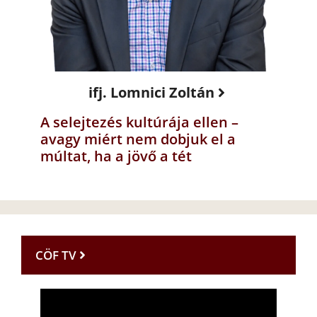
ifj. Lomnici Zoltán
A selejtezés kultúrája ellen –
avagy miért nem dobjuk el a
múltat, ha a jövő a tét
CÖF TV