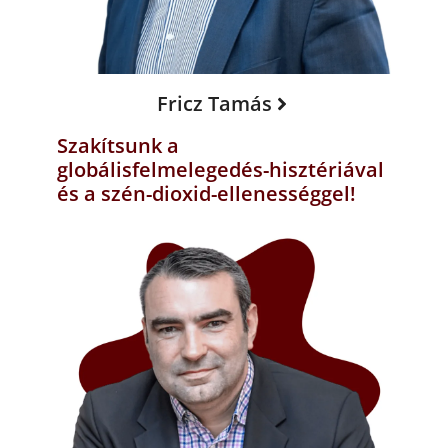
Fricz Tamás
Szakítsunk a
globálisfelmelegedés-hisztériával
és a szén-dioxid-ellenességgel!