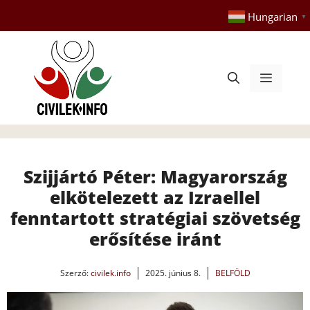
Kilépés
Hungarian
▼
a
tartalomba
Menü
Szijjártó Péter: Magyarország
elkötelezett az Izraellel
fenntartott stratégiai szövetség
erősítése iránt
Szerző:
civilek.info
2025. június 8.
BELFÖLD