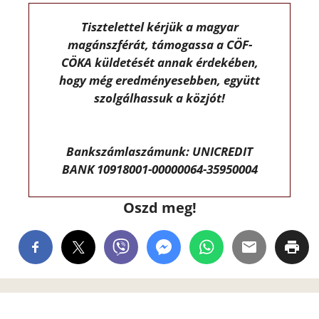
Tisztelettel kérjük a magyar
magánszférát, támogassa a CÖF-
CÖKA küldetését annak érdekében,
hogy még eredményesebben, együtt
szolgálhassuk a közjót!
Bankszámlaszámunk: UNICREDIT
BANK 10918001-00000064-35950004
Oszd meg!