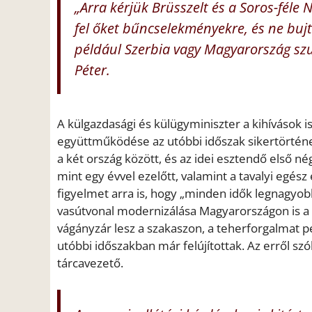
„Arra kérjük Brüsszelt és a Soros-féle
fel őket bűncselekményekre, és ne bujt
például Szerbia vagy Magyarország szu
Péter.
A külgazdasági és külügyminiszter a kihívások i
együttműködése az utóbbi időszak sikertörténe
a két ország között, és az idei esztendő első n
mint egy évvel ezelőtt, valamint a tavalyi egész 
figyelmet arra is, hogy „minden idők legnagyob
vasútvonal modernizálása Magyarországon is a me
vágányzár lesz a szakaszon, a teherforgalmat p
utóbbi időszakban már felújítottak. Az erről szó
tárcavezető.