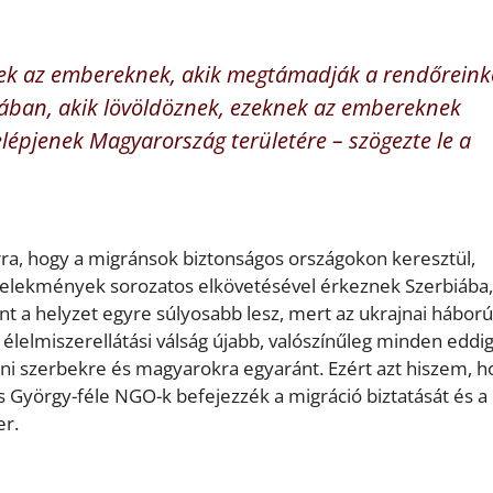
nek az embereknek, akik megtámadják a rendőreink
biában, akik lövöldöznek, ezeknek az embereknek
lépjenek Magyarország területére – szögezte le a
ra, hogy a migránsok biztonságos országokon keresztül,
selekmények sorozatos elkövetésével érkeznek Szerbiába,
int a helyzet egyre súlyosabb lesz, mert az ukrajnai háború
 élelmiszerellátási válság újabb, valószínűleg minden eddig
ni szerbekre és magyarokra egyaránt. Ezért azt hiszem, h
ros György-féle NGO-k befejezzék a migráció biztatását és a
er.