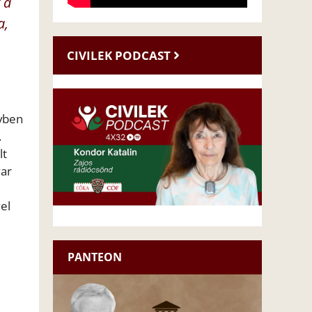
 a
a,
CIVILEK PODCAST
évben
.
lt
yar
i
el
PANTEON