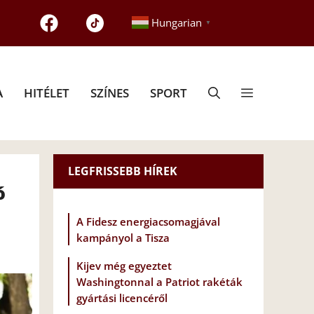
Hungarian
▼
A
HITÉLET
SZÍNES
SPORT
LEGFRISSEBB HÍREK
ó
A Fidesz energiacsomagjával
kampányol a Tisza
Kijev még egyeztet
Washingtonnal a Patriot rakéták
gyártási licencéről