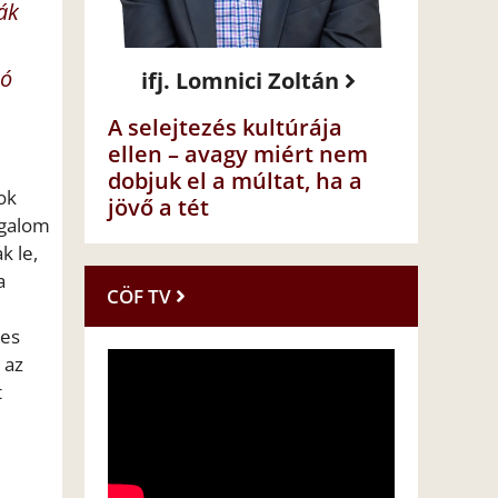
ák
tó
ifj. Lomnici Zoltán
A selejtezés kultúrája
ellen – avagy miért nem
dobjuk el a múltat, ha a
ok
jövő a tét
rgalom
k le,
a
CÖF TV
jes
 az
t