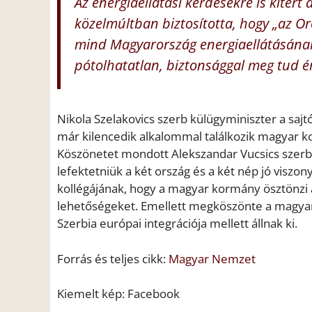
Az energiaellátási kérdésekre is kitért 
közelmúltban biztosította, hogy „az O
mind Magyarország energiaellátásának
pótolhatatlan, biztonsággal meg tud é
Nikola Szelakovics szerb külügyminiszter a saj
már kilencedik alkalommal találkozik magyar kol
Köszönetet mondott Alekszandar Vucsics szerb 
lefektetniük a két ország és a két nép jó visz
kollégájának, hogy a magyar kormány ösztönzi 
lehetőségeket. Emellett megköszönte a magyar 
Szerbia európai integrációja mellett állnak ki.
Forrás és teljes cikk:
Magyar Nemzet
Kiemelt kép: Facebook