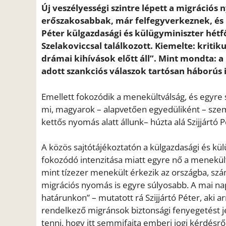
Új veszélyességi szintre lépett a migráció
erőszakosabbak, már felfegyverkeznek, és h
Péter külgazdasági és külügyminiszter hétfő
Szelakoviccsal találkozott. Kiemelte: kritik
drámai kihívások előtt áll”. Mint mondta: 
adott szankciós válaszok tartósan háborús i
Emellett fokozódik a menekültválság, és egyre
mi, magyarok – alapvetően egyedüliként – szem
kettős nyomás alatt állunk– húzta alá Szijjártó P
A közös sajtótájékoztatón a külgazdasági és kül
fokozódó intenzitása miatt egyre nő a menekü
mint tízezer menekült érkezik az országba, s
migrációs nyomás is egyre súlyosabb. A mai napi
határunkon” – mutatott rá Szijjártó Péter, aki a
rendelkező migránsok biztonsági fenyegetést je
tenni, hogy itt semmifajta emberi jogi kérdésről