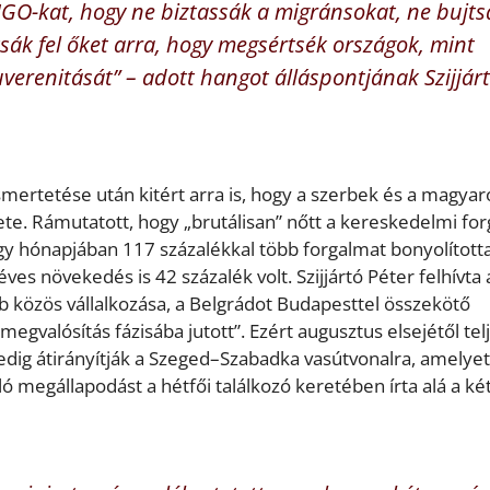
 NGO-kat, hogy ne biztassák a migránsokat, ne bujts
sák fel őket arra, hogy megsértsék országok, mint
verenitását” – adott hangot álláspontjának Szijjár
smertetése után kitért arra is, hogy a szerbek és a magyar
te. Rámutatott, hogy „brutálisan” nőtt a kereskedelmi fo
égy hónapjában 117 százalékkal több forgalmat bonyolította
éves növekedés is 42 százalék volt. Szijjártó Péter felhívta 
b közös vállalkozása, a Belgrádot Budapesttel összekötő
gvalósítás fázisába jutott”. Ezért augusztus elsejétől tel
edig átirányítják a Szeged–Szabadka vasútvonalra, amelyet
ló megállapodást a hétfői találkozó keretében írta alá a ké