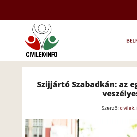
Kilépés
a
tartalomba
BEL
Szijjártó Szabadkán: az 
veszélye
Szerző:
civilek.