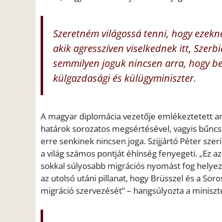
Szeretném világossá tenni, hogy ezek
akik agresszíven viselkednek itt, Szer
semmilyen joguk nincsen arra, hogy be
külgazdasági és külügyminiszter.
A magyar diplomácia vezetője emlékeztetett ar
határok sorozatos megsértésével, vagyis bűnc
erre senkinek nincsen joga. Szijjártó Péter szer
a világ számos pontját éhínség fenyegeti. „Ez az
sokkal súlyosabb migrációs nyomást fog helyez
az utolsó utáni pillanat, hogy Brüsszel és a So
migráció szervezését” – hangsúlyozta a miniszt