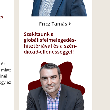
et,
Fricz Tamás
Szakítsunk a
globálisfelmelegedés-
hisztériával és a szén-
dioxid-ellenességgel!
 és
 miatt
inél
ogy ez