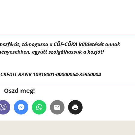
ánszférát, támogassa a CÖF-CÖKA küldetését annak
ényesebben, együtt szolgálhassuk a közjót!
CREDIT BANK 10918001-00000064-35950004
Oszd meg!