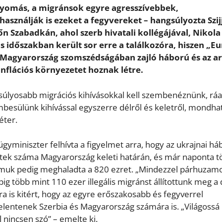
s nyomás, a migránsok egyre agresszívebbek,
asználják is ezeket a fegyvereket – hangsúlyozta Szij
n Szabadkán, ahol szerb hivatali kollégájával, Nikola
us időszakban került sor erre a találkozóra, hiszen „E
a Magyarország szomszédságában zajló háború és az a
nflációs környezetet hoznak létre.
 súlyosabb migrációs kihívásokkal kell szembenéznünk, rá
besülünk kihívással egyszerre délről és keletről, mondha
éter.
ügyminiszter felhívta a figyelmet arra, hogy az ukrajnai há
ltek száma Magyarország keleti határán, és már naponta t
zámuk pedig meghaladta a 820 ezret. „Mindezzel párhuzam
g több mint 110 ezer illegális migránst állítottunk meg a 
rra is kitért, hogy az egyre erőszakosabb és fegyverrel
lentenek Szerbia és Magyarország számára is. „Világossá 
 nincsen szó” – emelte ki.