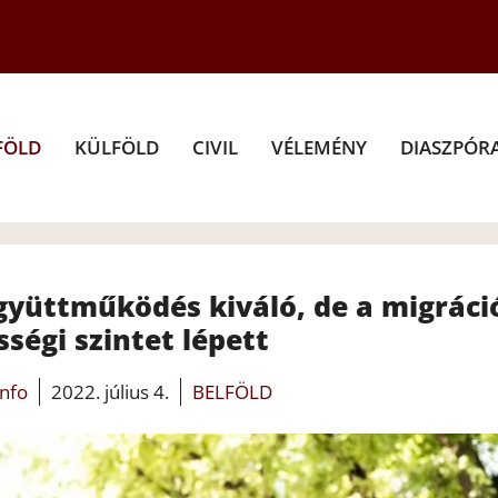
FÖLD
KÜLFÖLD
CIVIL
VÉLEMÉNY
DIASZPÓR
együttműködés kiváló, de a migráci
sségi szintet lépett
info
2022. július 4.
BELFÖLD