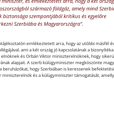
a miniszter, és emlékeztetett arra, hogy a két ország
roszországból származó földgáz, amely mind Szerbi
 biztonsága szempontjából kritikus és egyelőre
rkezni Szerbiába és Magyarországra”.
tótájékoztatón emlékeztetett arra, hogy az utóbbi másfél 
légájával, ami a két ország jó kapcsolatának a bizonyítéka
elnöknek és Orbán Viktor miniszterelnöknek, hogy sikerü
onyának alapjait. A szerb külügyminiszter megköszönte mag
a beruházókat, hogy Szerbiában is keressenek befektetés
miniszterelnök és a külügyminiszter támogatását, amelly