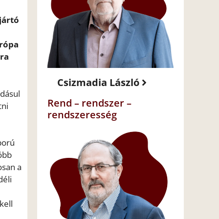
jártó
urópa
rra
Csizmadia László
adásul
Rend – rendszer –
tni
rendszeresség
ború
öbb
osan a
déli
kell