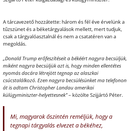
A tárcavezető hozzátette: három és fél éve érvelünk a
tűzszünet és a béketárgyalások mellett, mert tudjuk,
csak a tárgyalóasztalnál és nem a csatatéren van a
megoldás.
„Donald Trump erőfeszítéseit a békéért nagyra becsüljük,
miként nagyra becsüljük azt is, hogy minden ellentétes
nyomás dacára létrejött tegnap az alaszkai
csúcstalálkozó. Ezen nagyra becsülésünket ma telefonon
át is adtam Christopher Landau amerikai
külügyminiszter-helyettesnek”
– közölte Szijjártó Péter.
Mi, magyarok őszintén reméljük, hogy a
tegnapi tárgyalás elvezet a békéhez,