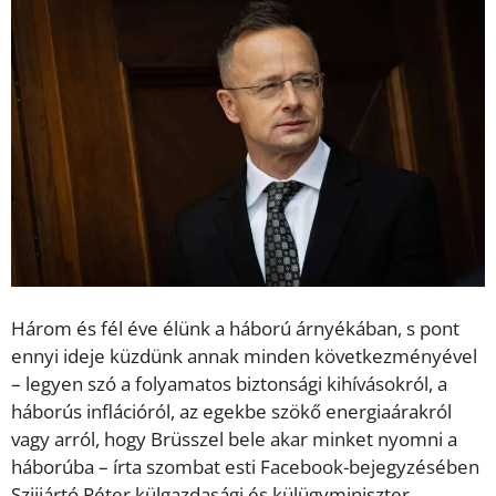
Három és fél éve élünk a háború árnyékában, s pont
ennyi ideje küzdünk annak minden következményével
– legyen szó a folyamatos biztonsági kihívásokról, a
háborús inflációról, az egekbe szökő energiaárakról
vagy arról, hogy Brüsszel bele akar minket nyomni a
háborúba – írta szombat esti Facebook-bejegyzésében
Szijjártó Péter külgazdasági és külügyminiszter.