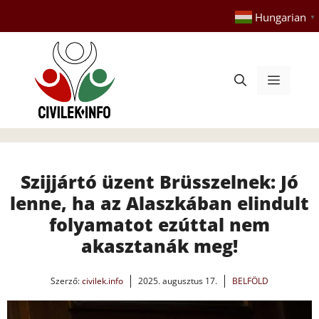
Kilépés
Hungarian
▼
a
tartalomba
Menü
Szijjártó üzent Brüsszelnek: Jó
lenne, ha az Alaszkában elindult
folyamatot ezúttal nem
akasztanák meg!
Szerző:
civilek.info
2025. augusztus 17.
BELFÖLD