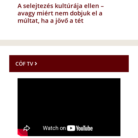
A selejtezés kultúrája ellen –
avagy miért nem dobjuk el a
múltat, ha a jövő a tét
CÖF TV