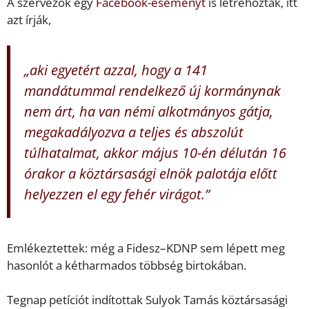
A szervezők egy
Facebook-eseményt
is létrehoztak, itt
azt írják,
„aki egyetért azzal, hogy a 141
mandátummal rendelkező új kormánynak
nem árt, ha van némi alkotmányos gátja,
megakadályozva a teljes és abszolút
túlhatalmat, akkor május 10-én délután 16
órakor a köztársasági elnök palotája előtt
helyezzen el egy fehér virágot.”
Emlékeztettek: még a Fidesz–KDNP sem lépett meg
hasonlót a kétharmados többség birtokában.
Tegnap petíciót indítottak Sulyok Tamás köztársasági