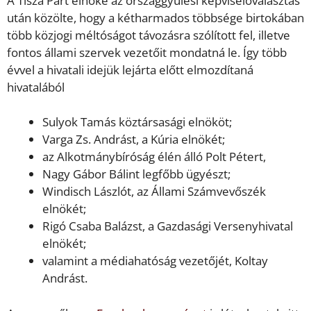
A Tisza Párt elnöke az országgyűlési képviselőválasztás
után közölte, hogy a kétharmados többsége birtokában
több közjogi méltóságot távozásra szólított fel, illetve
fontos állami szervek vezetőit mondatná le. Így több
évvel a hivatali idejük lejárta előtt elmozdítaná
hivatalából
Sulyok Tamás köztársasági elnököt;
Varga Zs. Andrást, a Kúria elnökét;
az Alkotmánybíróság élén álló Polt Pétert,
Nagy Gábor Bálint legfőbb ügyészt;
Windisch Lászlót, az Állami Számvevőszék
elnökét;
Rigó Csaba Balázst, a Gazdasági Versenyhivatal
elnökét;
valamint a médiahatóság vezetőjét, Koltay
Andrást.