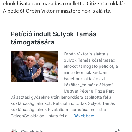
elnök hivatalban maradása mellett a CitizenGo oldalán.
A petíciót Orbán Viktor miniszterelnök is aláírta.