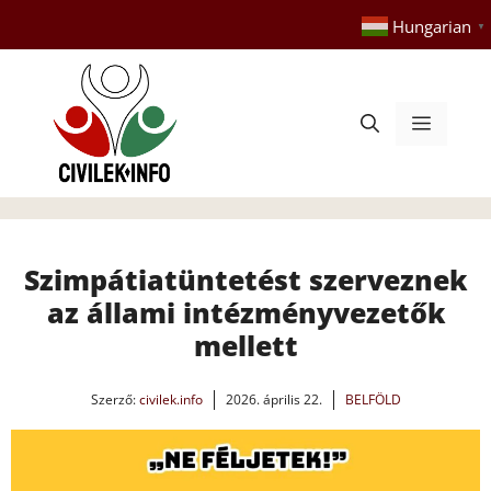
Kilépés
Hungarian
▼
a
tartalomba
Menü
Szimpátiatüntetést szerveznek
az állami intézményvezetők
mellett
Szerző:
civilek.info
2026. április 22.
BELFÖLD