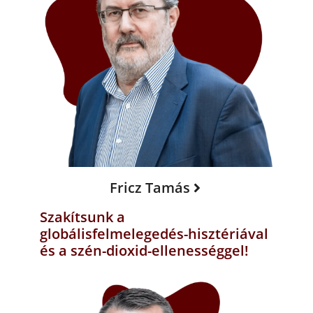
Fricz Tamás
Szakítsunk a
globálisfelmelegedés-hisztériával
és a szén-dioxid-ellenességgel!