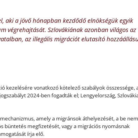
el, aki a jövő hónapban kezdődő elnökségük egyik
tum végrehajtását. Szlovákiának azonban világos az
atalban, az illegális migrációt elutasító hozzáállás
ció kezelésére vonatkozó kötelező szabályok összessége,
jogszabályt 2024-ben fogadták el; Lengyelország, Szlováki
si mechanizmus, amely a migránsok áthelyezését, a be ne
ós büntetés megfizetését, vagy a migrációs nyomásnak
ámogatását írja elő.