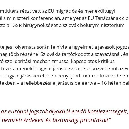
amtitkára részt vett az EU migrációs és menekültügyi
is miniszteri konferencián, amelyet az EU Tanácsának cip
atta a TASR hírügynökséget a szlovák belügyminisztérium
ljes folyamata során felhívta a figyelmet a javasolt jogsz
ag több részénél Szlovákia tartózkodott a szavazásnál, és
ő szolidaritási mechanizmussal kapcsolatos kritikus
artozik a menekültügyi eljárás bevezetése közvetlenül az E
kültügyi eljárás keretében benyújtott, nemzetközi védele
tekben – a fellebbezési eljárást is beleértve – 16 héten bel
a az európai jogszabályokból eredő kötelezettségeit,
nemzeti érdekeit és biztonsági prioritásait”