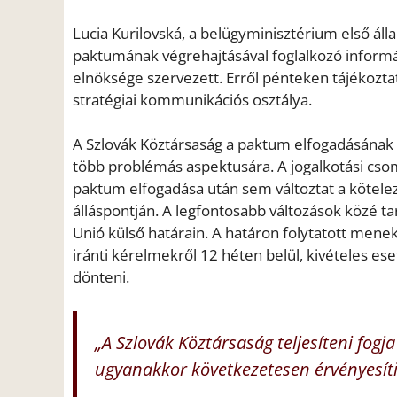
Lucia Kurilovská, a belügyminisztérium első áll
paktumának végrehajtásával foglalkozó informál
elnöksége szervezett. Erről pénteken tájékozt
stratégiai kommunikációs osztálya.
A Szlovák Köztársaság a paktum elfogadásának te
több problémás aspektusára. A jogalkotási csom
paktum elfogadása után sem változtat a kötelez
álláspontján. A legfontosabb változások közé t
Unió külső határain. A határon folytatott mene
iránti kérelmekről 12 héten belül, kivételes ese
dönteni.
„A Szlovák Köztársaság teljesíteni fogj
ugyanakkor következetesen érvényesíti 