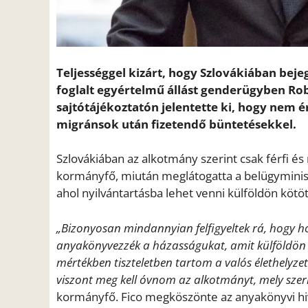
Teljességgel kizárt, hogy Szlovákiában bej
foglalt egyértelmű állást genderügyben Rob
sajtótájékoztatón jelentette ki, hogy nem ér
migránsok után fizetendő büntetésekkel.
Szlovákiában az alkotmány szerint csak férfi és
kormányfő, miután meglátogatta a belügyminiszt
ahol nyilvántartásba lehet venni külföldön kötö
„Bizonyosan mindannyian felfigyeltek rá, hogy h
anyakönyvezzék a házasságukat, amit külföldön k
mértékben tiszteletben tartom a valós élethely
viszont meg kell óvnom az alkotmányt, mely szerin
kormányfő. Fico megköszönte az anyakönyvi hiv