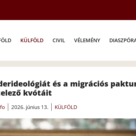
FÖLD
KÜLFÖLD
CIVIL
VÉLEMÉNY
DIASZPÓR
nderideológiát és a migrációs pakt
elező kvótáit
nfo
2026. június 13.
KÜLFÖLD