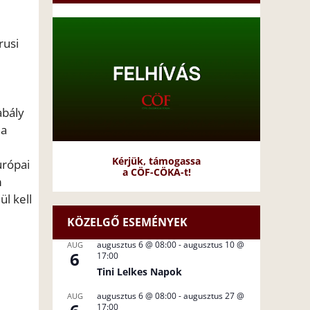
rusi
abály
 a
Kérjük, támogassa
urópai
a CÖF-CÖKA-t!
m
ül kell
KÖZELGŐ ESEMÉNYEK
augusztus 6 @ 08:00
-
augusztus 10 @
AUG
6
17:00
Tini Lelkes Napok
augusztus 6 @ 08:00
-
augusztus 27 @
AUG
17:00