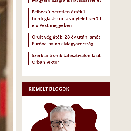
Magyarországra is hatással lehet
Felbecsülhetetlen értékű
honfoglaláskori aranylelet került
elő Pest megyében
Őrült végjáték, 28 év után ismét
Európa-bajnok Magyarország
Szerbiai trombitafesztiválon lazít
Orbán Viktor
KIEMELT BLOGOK