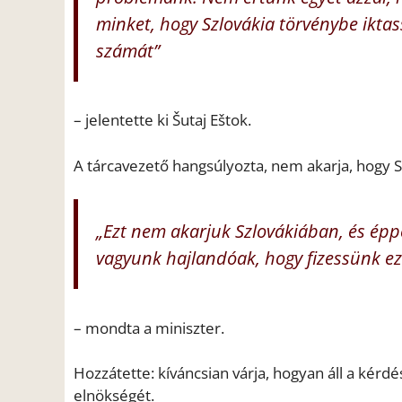
minket, hogy Szlovákia törvénybe iktas
számát”
– jelentette ki Šutaj Eštok.
A tárcavezető hangsúlyozta, nem akarja, hogy S
„Ezt nem akarjuk Szlovákiában, és épp
vagyunk hajlandóak, hogy fizessünk eze
– mondta a miniszter.
Hozzátette: kíváncsian várja, hogyan áll a kérdé
elnökségét.