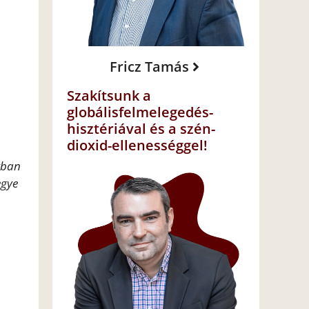
Fricz Tamás
Szakítsunk a
globálisfelmelegedés-
hisztériával és a szén-
dioxid-ellenességgel!
yban
egye