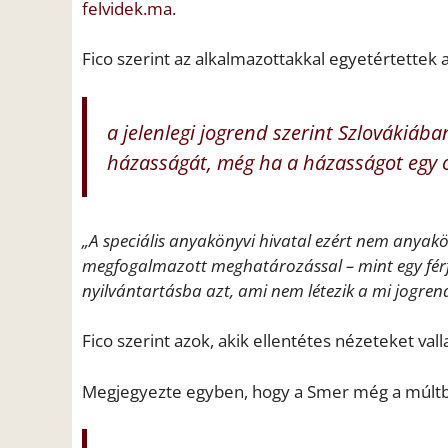
felvidek.ma.
Fico szerint az alkalmazottakkal egyetértettek
a jelenlegi jogrend szerint Szlováki
házasságát, még ha a házasságot egy o
„A speciális anyakönyvi hivatal ezért nem anya
megfogalmazott meghatározással – mint egy férfi 
nyilvántartásba azt, ami nem létezik a mi jogre
Fico szerint azok, akik ellentétes nézeteket va
Megjegyezte egyben, hogy a Smer még a múltb