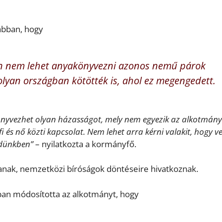
 abban, hogy
ában nem lehet anyakönyvezni azonos nemű párok
lyan országban kötötték is, ahol ez megengedett.
könyvezhet olyan házasságot, mely nem egyezik az alkotmán
és nő közti kapcsolat. Nem lehet arra kérni valakit, hogy v
ndünkben”
– nyilatkozta a kormányfő.
llanak, nemzetközi bíróságok döntéseire hivatkoznak.
an módosította az alkotmányt, hogy