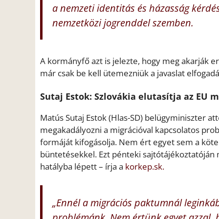
a nemzeti identitás és házasság kérdé
nemzetközi jogrenddel szemben.
A kormányfő azt is jelezte, hogy meg akarják e
már csak be kell ütemezniük a javaslat elfogadá
Sutaj Estok: Szlovákia elutasítja az EU
Matús Sutaj Estok (Hlas-SD) belügyminiszter at
megakadályozni a migrációval kapcsolatos prob
formáját kifogásolja. Nem ért egyet sem a kötel
büntetésekkel. Ezt pénteki sajtótájékoztatójá
hatályba lépett – írja a
korkep.sk.
„Ennél a migrációs paktumnál leginkáb
problémánk. Nem értünk egyet azzal, h