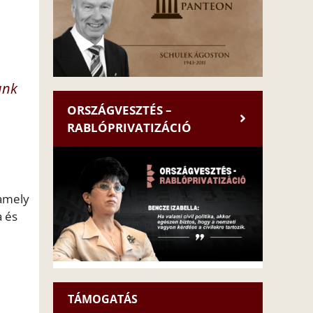
unk
ORSZÁGVESZTÉS –
RABLÓPRIVATIZÁCIÓ
 amely
a és
m
TÁMOGATÁS