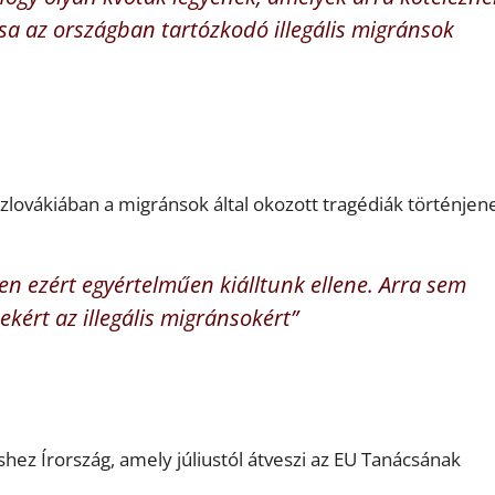
sa az országban tartózkodó illegális migránsok
zlovákiában a migránsok által okozott tragédiák történjen
en ezért egyértelműen kiálltunk ellene. Arra sem
kért az illegális migránsokért”
shez Írország, amely júliustól átveszi az EU Tanácsának