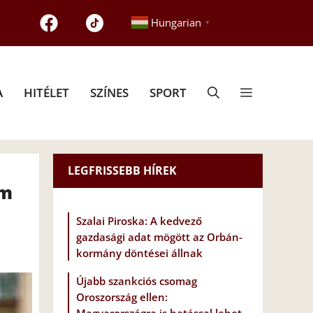
Hungarian
▼
A
HITÉLET
SZÍNES
SPORT
LEGFRISSEBB HÍREK
um
Szalai Piroska: A kedvező
gazdasági adat mögött az Orbán-
kormány döntései állnak
Újabb szankciós csomag
Oroszország ellen: