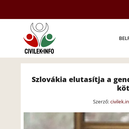
Kilépés
a
tartalomba
BEL
Szlovákia elutasítja a ge
köt
Szerző:
civilek.i