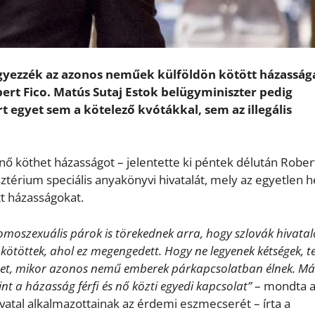
egyezzék az azonos neműek külföldön kötött házasság
ert Fico. Matús Sutaj Estok belügyminiszter pedig
t egyet sem a kötelező kvótákkal, sem az illegális
 nő köthet házasságot – jelentette ki péntek délután Rober
érium speciális anyakönyvi hivatalát, mely az egyetlen h
tt házasságokat.
omoszexuális párok is törekednek arra, hogy szlovák hivatal
ötöttek, ahol ez megengedett. Hogy ne legyenek kétségek, te
zetet, mikor azonos nemű emberek párkapcsolatban élnek. Má
t a házasság férfi és nő közti egyedi kapcsolat”
– mondta 
atal alkalmazottainak az érdemi eszmecserét – írta a