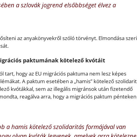
sében a szlovák jogrend elsőbbséget élvez a
rősíteni az anyakönyvekről szóló törvényt. Elmondása szer
sát.
 migrációs paktumának kötelező kvótáit
tól tart, hogy az EU migrációs paktuma nem lesz képes
lémákat. A paktum esetében a „hamis” kötelező szolidarit
ező kvótákkal, sem az illegális migránsok után fizetendő
n mondta, reagálva arra, hogy a migrációs paktum pénteken
b a hamis kötelező szolidaritás formájával van
ogy olyan kvóták legyenek, amelyek arra kötelezne