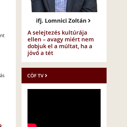
ifj. Lomnici Zoltán
A selejtezés kultúrája
int
ellen – avagy miért nem
dobjuk el a múltat, ha a
jövő a tét
ás
CÖF TV
k