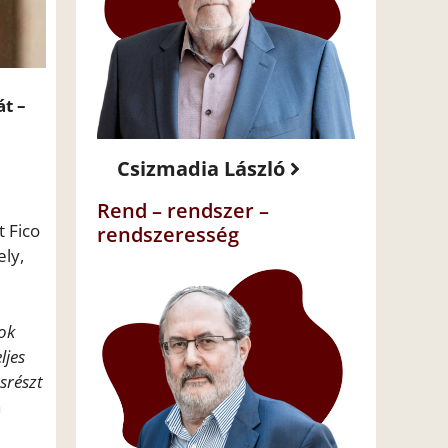
át –
Csizmadia László
Rend – rendszer –
t Fico
rendszeresség
ely,
ok
ljes
srészt
a