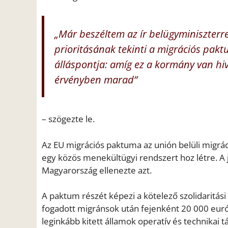
„Már beszéltem az ír belügyminiszterr
prioritásának tekinti a migrációs pak
álláspontja: amíg ez a kormány van hiv
érvényben marad”
– szögezte le.
Az EU migrációs paktuma az unión belüli migrá
egy közös menekültügyi rendszert hoz létre. A 
Magyarország ellenezte azt.
A paktum részét képezi a kötelező szolidaritá
fogadott migránsok után fejenként 20 000 eur
leginkább kitett államok operatív és technikai t