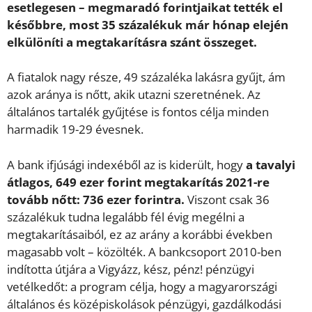
esetlegesen – megmaradó forintjaikat tették el
későbbre, most 35 százalékuk már hónap elején
elkülöníti a megtakarításra szánt összeget.
A fiatalok nagy része, 49 százaléka lakásra gyűjt, ám
azok aránya is nőtt, akik utazni szeretnének. Az
általános tartalék gyűjtése is fontos célja minden
harmadik 19-29 évesnek.
A bank ifjúsági indexéből az is kiderült, hogy
a tavalyi
átlagos, 649 ezer forint megtakarítás 2021-re
tovább nőtt: 736 ezer forintra.
Viszont csak 36
százalékuk tudna legalább fél évig megélni a
megtakarításaiból, ez az arány a korábbi években
magasabb volt – közölték. A bankcsoport 2010-ben
indította útjára a Vigyázz, kész, pénz! pénzügyi
vetélkedőt: a program célja, hogy a magyarországi
általános és középiskolások pénzügyi, gazdálkodási