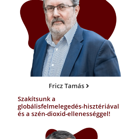
Fricz Tamás
Szakítsunk a
globálisfelmelegedés-hisztériával
és a szén-dioxid-ellenességgel!