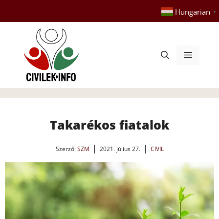
Kilépés
Hungarian
▼
a
tartalomba
Menü
Takarékos fiatalok
Szerző:
SZM
2021. július 27.
CIVIL