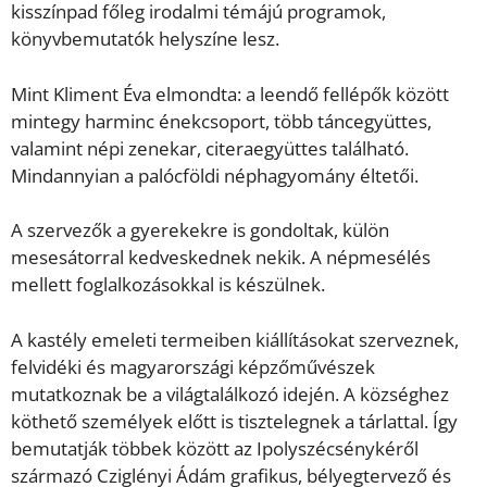
kisszínpad főleg irodalmi témájú programok,
könyvbemutatók helyszíne lesz.
Mint Kliment Éva elmondta: a leendő fellépők között
mintegy harminc énekcsoport, több táncegyüttes,
valamint népi zenekar, citeraegyüttes található.
Mindannyian a palócföldi néphagyomány éltetői.
A szervezők a gyerekekre is gondoltak, külön
mesesátorral kedveskednek nekik. A népmesélés
mellett foglalkozásokkal is készülnek.
A kastély emeleti termeiben kiállításokat szerveznek,
felvidéki és magyarországi képzőművészek
mutatkoznak be a világtalálkozó idején. A községhez
köthető személyek előtt is tisztelegnek a tárlattal. Így
bemutatják többek között az Ipolyszécsénykéről
származó Cziglényi Ádám grafikus, bélyegtervező és