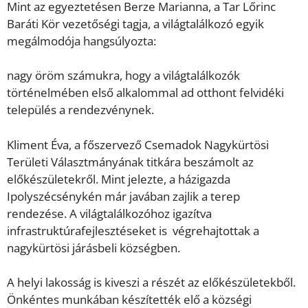
Mint az egyeztetésen Berze Marianna, a Tar Lőrinc
Baráti Kör vezetőségi tagja, a világtalálkozó egyik
megálmodója hangsúlyozta:
nagy öröm számukra, hogy a világtalálkozók
történelmében első alkalommal ad otthont felvidéki
település a rendezvénynek.
Kliment Éva, a főszervező Csemadok Nagykürtösi
Területi Választmányának titkára beszámolt az
előkészületekről. Mint jelezte, a házigazda
Ipolyszécsénykén már javában zajlik a terep
rendezése. A világtalálkozóhoz igazítva
infrastruktúrafejlesztéseket is végrehajtottak a
nagykürtösi járásbeli községben.
A helyi lakosság is kiveszi a részét az előkészületekből.
Önkéntes munkában készítették elő a községi