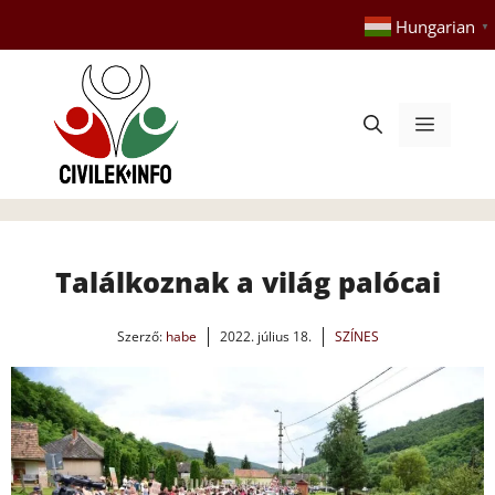
Kilépés
Hungarian
▼
a
tartalomba
Menü
Találkoznak a világ palócai
Szerző:
habe
2022. július 18.
SZÍNES