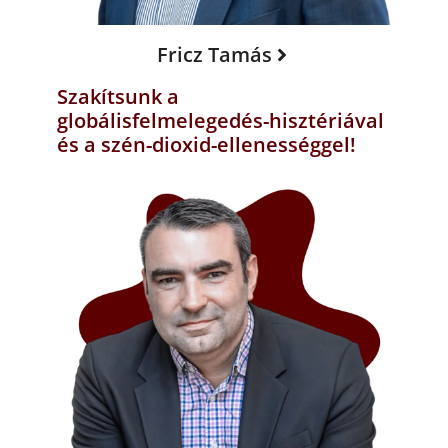
Fricz Tamás
Szakítsunk a
globálisfelmelegedés-hisztériával
és a szén-dioxid-ellenességgel!