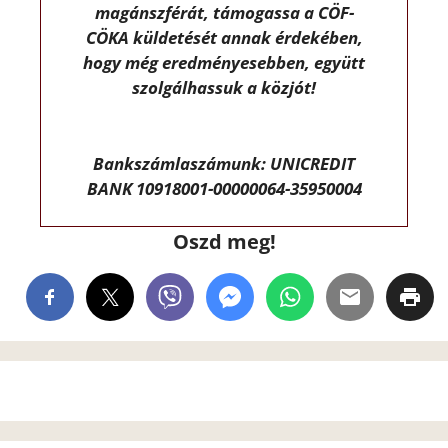
magánszférát, támogassa a CÖF-
CÖKA küldetését annak érdekében,
hogy még eredményesebben, együtt
szolgálhassuk a közjót!
Bankszámlaszámunk: UNICREDIT
BANK 10918001-00000064-35950004
Oszd meg!