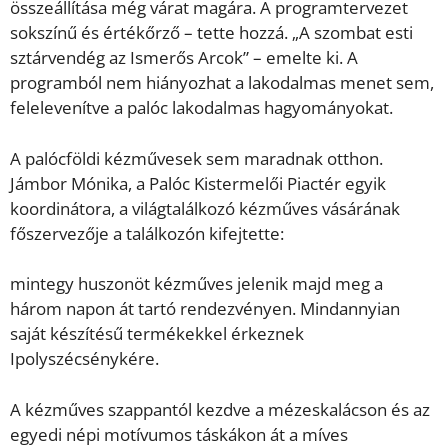
összeállítása még várat magára. A programtervezet
sokszínű és értékőrző – tette hozzá. „A szombat esti
sztárvendég az Ismerős Arcok” – emelte ki. A
programból nem hiányozhat a lakodalmas menet sem,
felelevenítve a palóc lakodalmas hagyományokat.
A palócföldi kézművesek sem maradnak otthon.
Jámbor Mónika, a Palóc Kistermelői Piactér egyik
koordinátora, a világtalálkozó kézműves vásárának
főszervezője a találkozón kifejtette:
mintegy huszonöt kézműves jelenik majd meg a
három napon át tartó rendezvényen. Mindannyian
saját készítésű termékekkel érkeznek
Ipolyszécsénykére.
A kézműves szappantól kezdve a mézeskalácson és az
egyedi népi motívumos táskákon át a míves