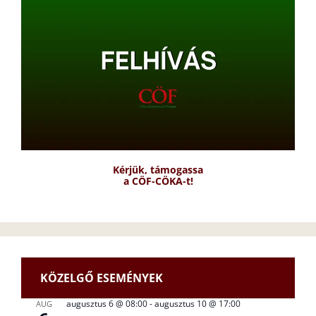
Kérjük, támogassa
a CÖF-CÖKA-t!
KÖZELGŐ ESEMÉNYEK
augusztus 6 @ 08:00
-
augusztus 10 @ 17:00
AUG