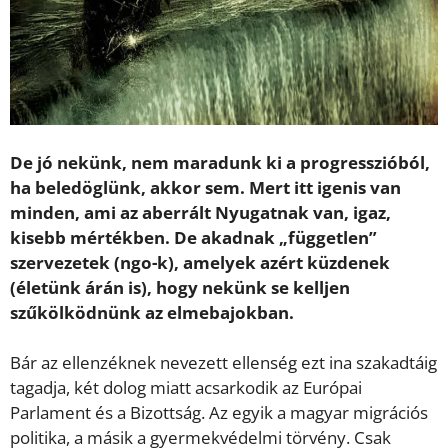
De jó nekünk, nem maradunk ki a progresszióból,
ha beledöglünk, akkor sem. Mert itt igenis van
minden, ami az aberrált Nyugatnak van, igaz,
kisebb mértékben. De akadnak „független”
szervezetek (ngo-k), amelyek azért küzdenek
(életünk árán is), hogy nekünk se kelljen
szűkölködnünk az elmebajokban.
Bár az ellenzéknek nevezett ellenség ezt ina szakadtáig
tagadja, két dolog miatt acsarkodik az Európai
Parlament és a Bizottság. Az egyik a magyar migrációs
politika, a másik a gyermekvédelmi törvény. Csak