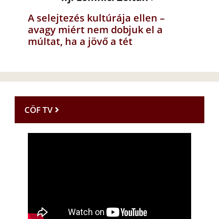
A selejtezés kultúrája ellen –
avagy miért nem dobjuk el a
múltat, ha a jövő a tét
CÖF TV