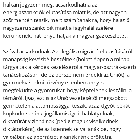
halkan jegyzem meg, acsarkodhatna az
energiaszankciók elutasítása miatt is, de azt nagyon
szőrmentén teszik, mert számítanak rá, hogy ha az ő
nagyszerű szankcióik miatt a fagyhalál szélére
kerülnének, hát lenyúlhatják a magyar gázkészletet.
Szóval acsarkodnak. Az illegális migráció elutasításáról
manapság kevésbé beszélnek (holott éppen a minap
tárgyaltak a kérdés kezeléséről a magyar-osztrák-szerb
tanácskozáson, de ez persze nem érdekli az Uniót), a
gyermekvédelmi törvény ellenben annyira
megfeküdte a gyomrukat, hogy képtelenek leszállni a
témáról. Igaz, ezt is az Unió vezetésétől megszokott
gerinctelen alattomossággal teszik, azaz kígyót-békát
köpködnek ránk, jogállamiságról hablatyolnak,
diktatúrát vizionálnak (pedig maguk viselkednek
diktátorként), de az Istennek se vallanák be, hogy
valójában az aberrációt akarják ránk erőltetni.