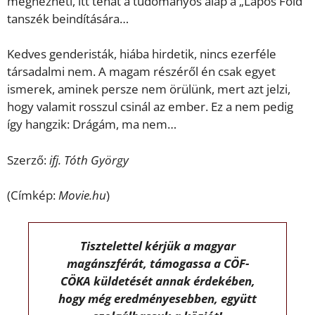
megnézheti, itt tehát a tudományos alap a „Lapos Föld”
tanszék beindítására…
Kedves genderisták, hiába hirdetik, nincs ezerféle
társadalmi nem. A magam részéről én csak egyet
ismerek, aminek persze nem örülünk, mert azt jelzi,
hogy valamit rosszul csinál az ember. Ez a nem pedig
így hangzik: Drágám, ma nem…
Szerző:
ifj. Tóth György
(Címkép:
Movie.hu
)
Tisztelettel kérjük a magyar
magánszférát, támogassa a CÖF-
CÖKA küldetését annak érdekében,
hogy még eredményesebben, együtt