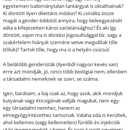
egyetemen tudománytalan tantárgyat is oktathatnak?
Ki döntött ilyen dilettáns módon? Ki csinálta össze
magát a gender-lobbitól annyira, hogy beleegyezését
adta a kifejezetten káros sarlatánsághoz? És aki így
döntött, vajon ma is döntési jogosultsággal bír, vagy a
szakértelem hiányát szemére vetve megváltak tőle
(tőlük)? Tartok tőle, hogy ma is a helyén csücsül.
A belátóbb genderisták (ilyenből nagyon kevés van)
erre azt mondják, jó, nincs több biológiai nem, ellenben
a társadalmi nemeknek se szeri, se száma.
Igen, barátaim, a baj csak az, hogy azok, akik mondjuk
kutyának vagy éticsigának vallják magukat, nem egy-
egy társadalmi nemhez, hanem az
elmegyógyintézethez tartoznak. Valaha oda is kerültek,
ahol kellemes (vagy kellemetlen) fürdők és injekciók
után megnyugodott a beteg. És nem kapott egyetemi