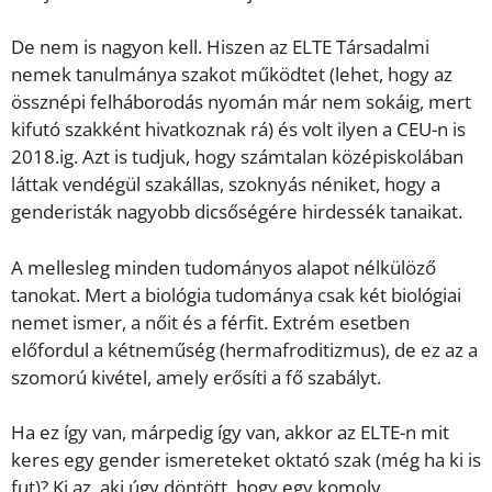
De nem is nagyon kell. Hiszen az ELTE Társadalmi
nemek tanulmánya szakot működtet (lehet, hogy az
össznépi felháborodás nyomán már nem sokáig, mert
kifutó szakként hivatkoznak rá) és volt ilyen a CEU-n is
2018.ig. Azt is tudjuk, hogy számtalan középiskolában
láttak vendégül szakállas, szoknyás néniket, hogy a
genderisták nagyobb dicsőségére hirdessék tanaikat.
A mellesleg minden tudományos alapot nélkülöző
tanokat. Mert a biológia tudománya csak két biológiai
nemet ismer, a nőit és a férfit. Extrém esetben
előfordul a kétneműség (hermafroditizmus), de ez az a
szomorú kivétel, amely erősíti a fő szabályt.
Ha ez így van, márpedig így van, akkor az ELTE-n mit
keres egy gender ismereteket oktató szak (még ha ki is
fut)? Ki az, aki úgy döntött, hogy egy komoly