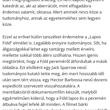
katedrát az, aki az aberrációt, mint elfogadásra
érdemes valamit, oktassa. Mert aminek nincs köze a
tudományhoz, annak az egyetemekhez sem legyen
köze.
Ezzel az erővel külön tanszéket érdemelne a „Lapos
Föld” elmélet is. Legalább ennyire tudományos. Sőt, ha
áligazságokkal lehet egy tantárgy mellett érvelni,
mellette sokkal több álérv szólhatna. Hiszen igenis
megtörtént, hogy a Föld pereméről átfordultak a másik
oldalára. Ezt elsőként egy Jack Sparrow nevű
tudományos kutató tette meg, ám mert hosszabb idő
után sem tért vissza, egy Hector Barbossa nevű docens
expedíciót szervezett visszahozatalára. A
mentőakcióról dokumentumfilm készült, melyből
egyértelműen kiderül, hogy a Föld lapos és a peremén
átbukva fejjel lefelé áll minden. A filmet bárki