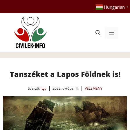
Kilépés
Hungarian
▼
a
tartalomba
Menü
Tanszéket a Lapos Földnek is!
Szerző:
itgy
2022. október 4.
VÉLEMÉNY