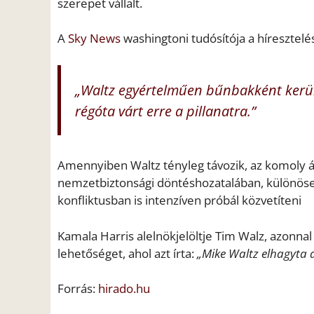
szerepet vállalt.
A
Sky News
washingtoni tudósítója a híresztelé
„Waltz egyértelműen bűnbakként kerül
régóta várt erre a pillanatra.”
Amennyiben Waltz tényleg távozik, az komoly át
nemzetbiztonsági döntéshozatalában, különöse
konfliktusban is intenzíven próbál közvetíteni
Kamala Harris alelnökjelöltje Tim Walz, azonnal r
lehetőséget, ahol azt írta:
„Mike Waltz elhagyta a
Forrás:
hirado.hu