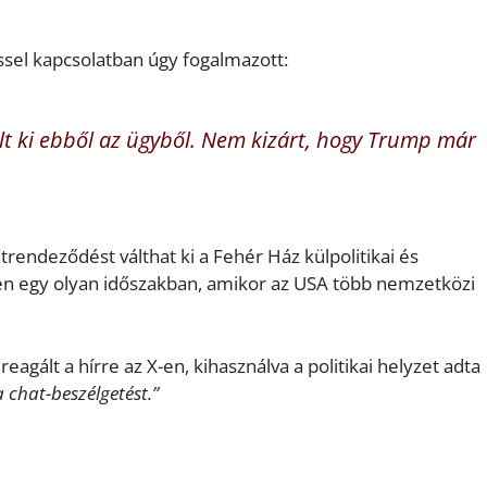
ssel kapcsolatban úgy fogalmazott:
t ki ebből az ügyből. Nem kizárt, hogy Trump már
rendeződést válthat ki a Fehér Ház külpolitikai és
n egy olyan időszakban, amikor az USA több nemzetközi
eagált a hírre az X-en, kihasználva a politikai helyzet adta
 chat-beszélgetést.”