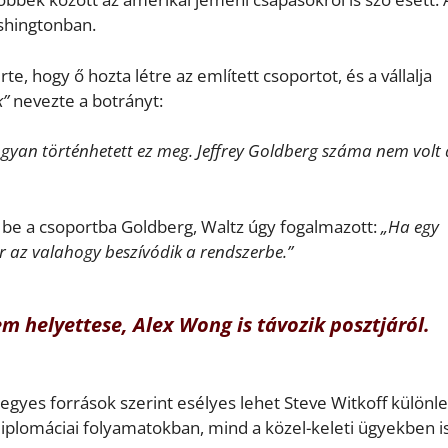
ashingtonban.
e, hogy ő hozta létre az említett csoportot, és a vállalja
k”
nevezte a botrányt:
ogyan történhetett ez meg. Jeffrey Goldberg száma nem volt 
be a csoportba Goldberg, Waltz úgy fogalmazott:
„Ha egy
r az valahogy beszívódik a rendszerbe.”
m helyettese, Alex Wong is távozik posztjáról.
e egyes források szerint esélyes lehet Steve Witkoff különl
plomáciai folyamatokban, mind a közel-keleti ügyekben is