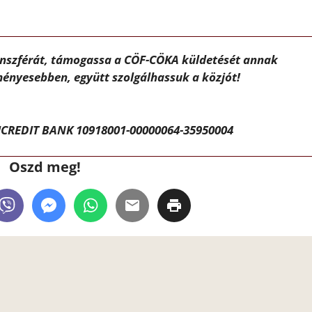
ánszférát, támogassa a CÖF-CÖKA küldetését annak
ényesebben, együtt szolgálhassuk a közjót!
CREDIT BANK 10918001-00000064-35950004
Oszd meg!