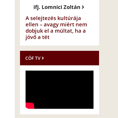
ifj. Lomnici Zoltán
A selejtezés kultúrája
ellen – avagy miért nem
dobjuk el a múltat, ha a
jövő a tét
CÖF TV