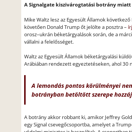
A Signalgate kiszivárogtatási botrány miatt
Mike Waltz lesz az Egyesült Államok következő
követően Donald Trump őt jelölte a posztra –
í
orosz–ukrán béketárgyalások során, de a márciu
vállalni a felelősséget.
Waltz az Egyesült Államok béketárgyalási küldö
Arábiában rendezett egyeztetéseken, ahol 30 nap
A lemondás pontos körülményei nem
botrányban
betöltött szerepe hozzá
A botrány akkor robbant ki, amikor Jeffrey Goldb
egy Signal csevegőcsoportba, amelyet a Trump-
védelmi miniszter is használtak. A csoportban t