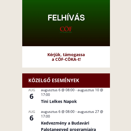
Kérjük, támogassa
a CÖF-CÖKA-t!
KÖZELGŐ ESEMÉNYEK
augusztus 6 @ 08:00
-
augusztus 10 @
AUG
6
17:00
Tini Lelkes Napok
augusztus 6 @ 08:00
-
augusztus 27 @
AUG
6
17:00
Kedvezmény a Budavári
Palotanegyed programjaira