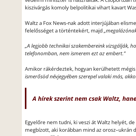
kiszivárgás komoly belpolitikai vihart kavart W
Waltz a Fox News-nak adott interjújában elismert
felelősséget a történtekért, majd
„megalázóna
„A legjobb technikai szakembereink vizsgálják, h
telefonomban, nem ismerem ezt az embert.”
Amikor rákérdeztek, hogyan kerülhetett mégis 
ismerősöd névjegyében szerepel valaki más, akko
A hírek szerint nem csak Waltz, hane
Egyelőre nem tudni, ki veszi át Waltz helyét, d
megbízott, aki korábban mind az orosz–ukrán di