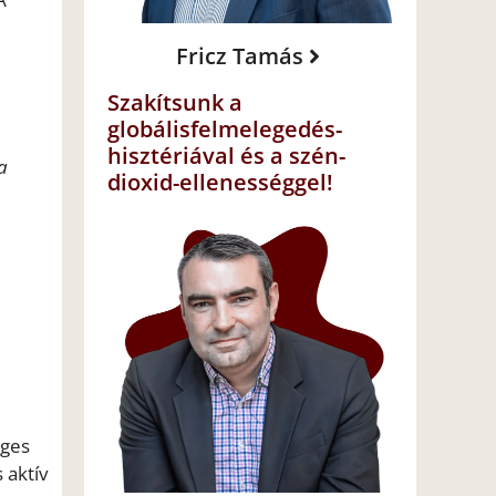
Fricz Tamás
Szakítsunk a
globálisfelmelegedés-
hisztériával és a szén-
a
dioxid-ellenességgel!
eges
 aktív