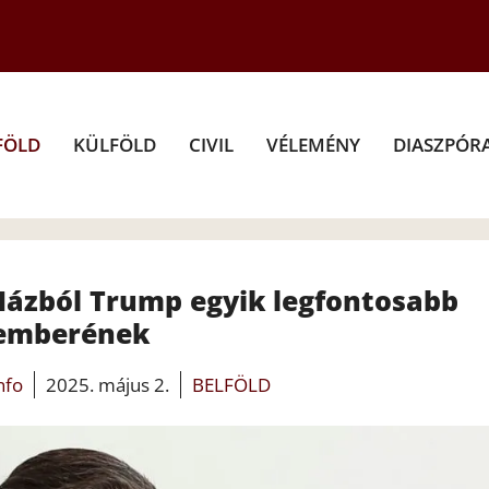
FÖLD
KÜLFÖLD
CIVIL
VÉLEMÉNY
DIASZPÓR
 Házból Trump egyik legfontosabb
emberének
info
2025. május 2.
BELFÖLD