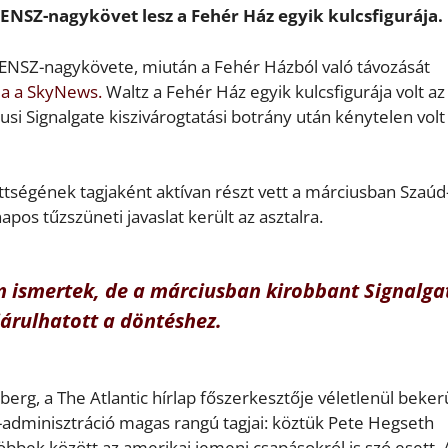
 ENSZ-nagykövet lesz a Fehér Ház egyik kulcsfigurája.
 ENSZ-nagykövete, miután a Fehér Házból való távozását
rja a SkyNews.
Waltz a Fehér Ház egyik kulcsfigurája volt az
si Signalgate kiszivárogtatási botrány után kénytelen volt
ttségének tagjaként aktívan részt vett a márciusban Szaúd
os tűzszüneti javaslat került az asztalra.
 ismertek, de a márciusban kirobbant
Signalga
járulhatott a döntéshez.
erg, a The Atlantic hírlap főszerkesztője véletlenül beker
adminisztráció magas rangú tagjai: köztük Pete Hegseth
öbbek között az amerikai jemeni csapásokról is szó esett. 