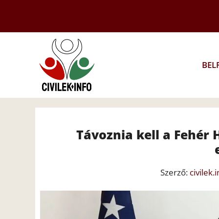
Kilépés
a
tartalomba
BEL
Távoznia kell a Fehér
Szerző:
civilek.