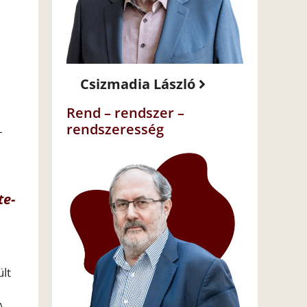
Csizmadia László
Rend – rendszer –
rendszeresség
-
te-
ült
A