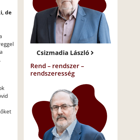
i, de
a
reggel
a
Csizmadia László
.
Rend – rendszer –
rendszeresség
ok
övid
tőket