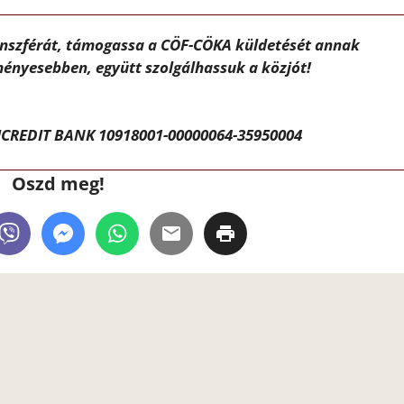
ánszférát, támogassa a CÖF-CÖKA küldetését annak
ényesebben, együtt szolgálhassuk a közjót!
CREDIT BANK 10918001-00000064-35950004
Oszd meg!