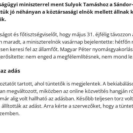
ágügyi miniszterrel ment Sulyok Tamáshoz a Sándor-
tük jó néhányan a köztársasági elnök mellett állnak k
ik.
ságot és főtisztségviselőt, hogy május 31. éjfélig távozzon 
én maradt, a miniszterelnök vasárnap bejelentette: hétfőn 
sen keresi fel az államfőt. Magyar Péter nyomásgyakorlás
egerősítette: nem enged a megfélemlítésnek, nem mond le
 az adás
tatót tartott, ahol tüntetők is megjelentek. A bekiabálás
óan megváltozott, miközben az online közvetítés hangján r
már alig volt hallható az adásban. Később teljesen torz volt
állították az adást. Arra kérte a szervezőket, hogy a tünte
 szemben.