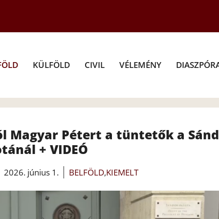
FÖLD
KÜLFÖLD
CIVIL
VÉLEMÉNY
DIASZPÓR
ól Magyar Pétert a tüntetők a Sánd
otánál + VIDEÓ
2026. június 1.
BELFÖLD
,
KIEMELT