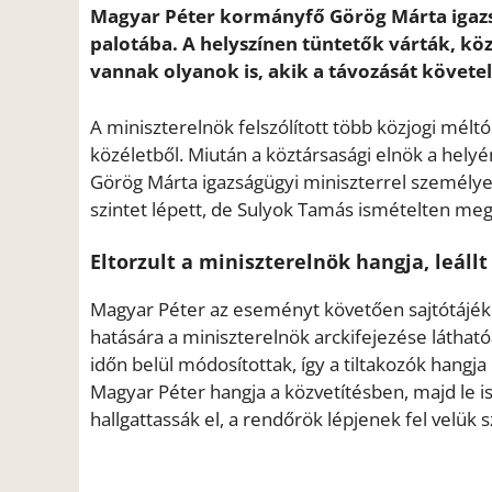
Magyar Péter kormányfő Görög Márta igazs
palotába. A helyszínen tüntetők várták, köz
vannak olyanok is, akik a távozását követel
A miniszterelnök felszólított több közjogi méltó
közéletből. Miután a köztársasági elnök a hely
Görög Márta igazságügyi miniszterrel személye
szintet lépett, de Sulyok Tamás ismételten m
Eltorzult a miniszterelnök hangja, leállt
Magyar Péter az eseményt követően sajtótájékoz
hatására a miniszterelnök arckifejezése láthat
időn belül módosítottak, így a tiltakozók hangja 
Magyar Péter hangja a közvetítésben, majd le is 
hallgattassák el, a rendőrök lépjenek fel velük