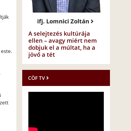
tják
ifj. Lomnici Zoltán
A selejtezés kultúrája
ellen – avagy miért nem
dobjuk el a múltat, ha a
 este.
jövő a tét
.
CÖF TV
i
zett