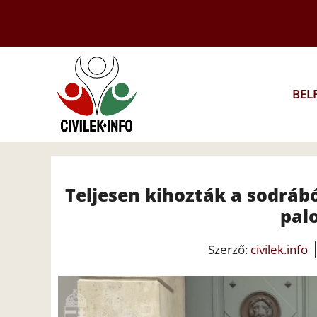
Kilépés
a
tartalomba
BEL
Teljesen kihozták a sodráb
pal
Szerző:
civilek.info