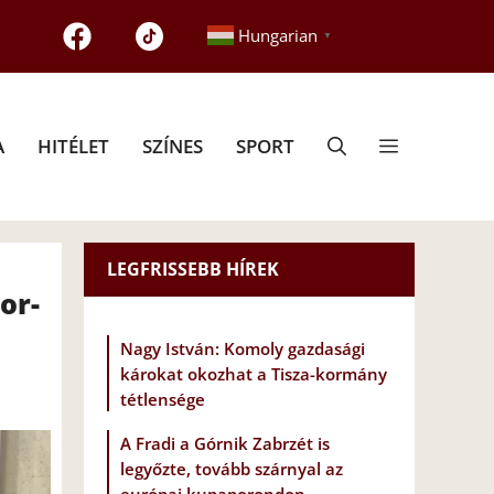
Hungarian
▼
A
HITÉLET
SZÍNES
SPORT
LEGFRISSEBB HÍREK
or-
Nagy István: Komoly gazdasági
károkat okozhat a Tisza-kormány
tétlensége
A Fradi a Górnik Zabrzét is
legyőzte, tovább szárnyal az