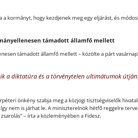
ja a kormányt, hogy kezdjenek meg egy eljárást, és módosí
otmányellenesen támadott államfő mellett
lenesen támadott államfő mellett – közölte a párt vasárnap
ik a diktatúra és a törvénytelen ultimátumok útján
eri önkény szabja meg a közjogi tisztségviselők hivatal
így nem is járhat le. A miniszterelnök hétfő reggelre terve
 zsarolás” – írta a közleményében a Fidesz.