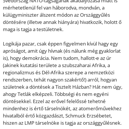
Svédország NATO-tagságának akadályozása miatt is
mérhetetlenül fel van háborodva, mondván, a
külügyminiszter álszent módon az Országgyűlés
döntésére (illetve annak hiányára) hivatkozik, holott ő
maga is tagja a testületnek.
Logikája pazar, csak éppen figyelmen kívül hagy egy
apróságot, amit úgy hívnak (és nálunk még gyaklorlat
is), hogy demokrácia. Nem tudom, hallott-e az úr
(akinek kutatási területe a szubszaharai Afrika, a
regionalizmus és Dél-Afrika szerepe a nemzetközi
rendszerben, tehát nagyon szakértő!) arról, hogyan
születnek a döntések a Tisztelt Házban? Hát nem úgy,
ahogy Tetlák elképzeli. Többségi és nem egyéni
döntésekkel. Ezzel az erővel felelőssé tehetné
mindenhez is értő társelnökét, az atomerőművekhez
hivatalból értő közgazdászt, Schmuck Erzsébetet,
hiszen az LMP társelnöke is tagja az országgyűlésnek.