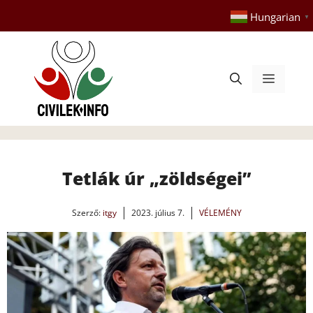
Kilépés
Hungarian
▼
a
tartalomba
Menü
Tetlák úr „zöldségei”
Szerző:
itgy
2023. július 7.
VÉLEMÉNY