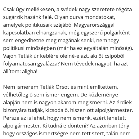
Csak úgy mellékesen, a svédek nagy szeretete régóta
sugárzik hazánk felé. Olyan durva mondatokat,
amelyek politikusaik szájából Magyarországgal
kapcsolatban elhangzanak, még egyszerű polgárként
sem engedhetne meg magának senki, nemhogy
politikusi minőségben (már ha ez egyáltalán minőség).
Vajon Tetlák úr keblére ölelné-e azt, aki őt csípőből
folyamatosan gyalázza? Nem tévedek nagyot, ha azt
állítom: aligha!
Nem ismerem Tetlák Örsöt és mint említettem,
vélhetőleg ő sem ismer engem. De közleménye
alapján nem is nagyon akarom megismerni. Az érdiek
bizonyára tudják, kicsoda ő, hiszen ott alpolgármester.
Persze az is lehet, hogy nem ismerik, ezért lehetett
alpolgármester. Ki tudná eldönteni? Az azonban tény,
hogy országos ismertségre nem tett szert, talán nem