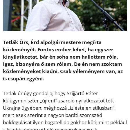
Tetlák Örs, Érd alpolgármestere megírta
közleményét. Fontos ember lehet, ha egyszer
kinyilatkoztat, bár én soha nem hallottam róla.
Igaz, bizonyára ő sem rólam. De én nem szoktam
közleményeket kiadni. Csak véleményem van, az
is csupán egyéni.
Tetlák úr úgy gondolja, hogy Szijjártó Péter
külügyminiszter „újfent” zsaroló nyilatkozatot tett
Ukrajna ügyében, méghozzá „ízléstelen stílusban”,
mert ezek szerint a nagyon baráti szomszéd
boldogulását ilyen bagatell dolgokhoz köti, mint például
a kisebbségben ott élő magyarok jogainak