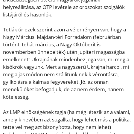
helyreállítása, az OTP levétele az oroszokat szolgálók
listájáról és hasonlók.
Tetlák úr ezek szerint azon a véleményen van, hogy a
Nagy Márciusi Majdan-téri Forradalom (februárban
történt, tehát március, a Nagy Októberit is
novemberben ünnepelték) után jupiteri magasságba
emelkedett Ukrajnának mindenhez joga van, mi meg a
kisökrök vagyunk. Mert a nagyszerű Ukrajna harcol, mi
meg aljas módon nem szállítunk nekik vérontásra,
gyilkolásra alkalmas fegyvereket. Jó, az onnan
menekülőket befogadjuk, de az nem érdem, hanem
kötelesség.
Az LMP elnökségének tagja (ha még létezik az a valami,
amelyik nevében azt sugallta, hogy lehet más a politika,
tetteivel meg azt bizonyította, hogy nem lehet)