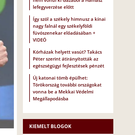
nem vonul ki Gázából a Hamász
lefegyverzése előtt
Így szól a székely himnusz a kínai
nagy falnál egy székelyföldi
fúvószenekar előadásában +
VIDEÓ
Kórházak helyett vasút? Takács
Péter szerint átirányították az
egészségügyi fejlesztések pénzét
Új katonai tömb épülhet:
Törökország további országokat
vonna be a Mekkai Védelmi
Megállapodásba
KIEMELT BLOGOK