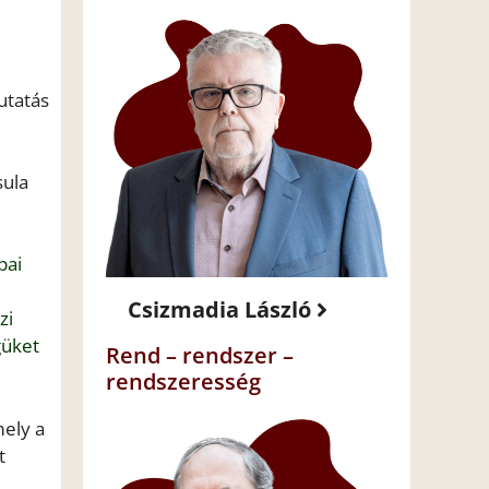
utatás
sula
pai
Csizmadia László
zi
güket
Rend – rendszer –
rendszeresség
mely a
t