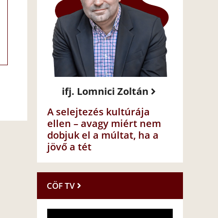
ifj. Lomnici Zoltán
A selejtezés kultúrája
ellen – avagy miért nem
dobjuk el a múltat, ha a
jövő a tét
CÖF TV