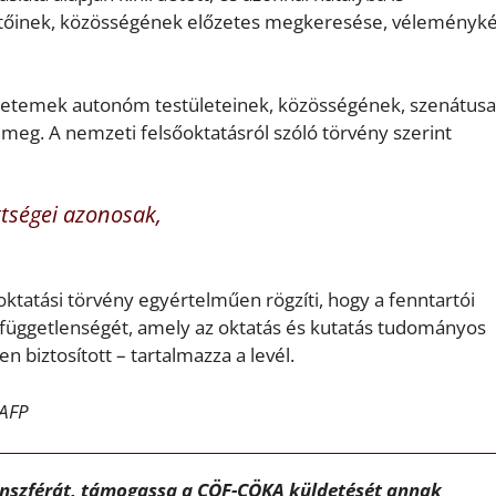
zetőinek, közösségének előzetes megkeresése, véleményk
egyetemek autonóm testületeinek, közösségének, szenátusa
meg. A nemzeti felsőoktatásról szóló törvény szerint
ettségei azonosak,
sőoktatási törvény egyértelműen rögzíti, hogy a fenntartói
y függetlenségét, amely az oktatás és kutatás tudományos
 biztosított – tartalmazza a levél.
 AFP
ánszférát, támogassa a CÖF-CÖKA küldetését annak