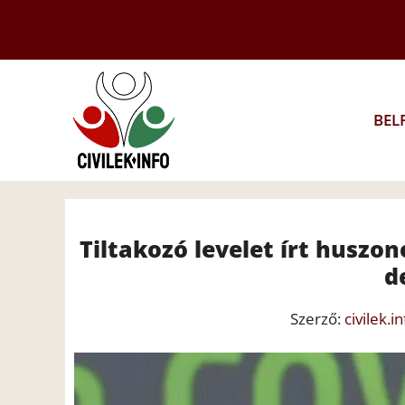
Kilépés
a
tartalomba
BEL
Tiltakozó levelet írt huszo
d
Szerző:
civilek.in