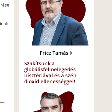
érése
inak
Fricz Tamás
Szakítsunk a
globálisfelmelegedés-
hisztériával és a szén-
dioxid-ellenességgel!