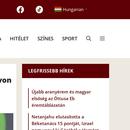
Hungarian
▼
A
HITÉLET
SZÍNES
SPORT
LEGFRISSEBB HÍREK
 von
Újabb aranyérem és magyar
elsőség az Öttusa Eb
éremtáblázatán
Netanjahu elutasította a
Béketanács 15 pontját, Izrael