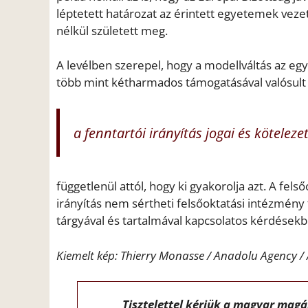
léptetett határozat az érintett egyetemek ve
nélkül született meg.
A levélben szerepel, hogy a modellváltás az 
több mint kétharmados támogatásával valósult 
a fenntartói irányítás jogai és kötelez
függetlenül attól, hogy ki gyakorolja azt. A fel
irányítás nem sértheti felsőoktatási intézmén
tárgyával és tartalmával kapcsolatos kérdésekben
Kiemelt kép: Thierry Monasse / Anadolu Agency /
Tisztelettel kérjük a magyar mag