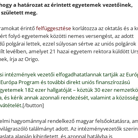
 hogy a határozat az érintett egyetemek vezetőinek,
született meg.
gramokat érintő
felfüggesztése
korlátozza az oktatás és a k
ókért folyó egyetemek közötti nemes versengést, az adott
polgárai lettek, ezzel súlyosan sértve az uniós polgárok
ílt levélben, amelyet 21 hazai egyetem rektora küldött Ur
k, írja az Origo.
si intézmények vezetői elfogadhatatlannak tartják az Euró
 Európa Program és további direkt uniós finanszírozású
gyetemek 182 ezer hallgatóját – köztük 30 ezer nemzetkö
rta, és kérik annak azonnali rendezését, valamint a közössé
vátételét.
[/button]
énelmi hagyománnyal rendelkező magyar felsőoktatásra, a
 világraszóló találmányt adott. Az intézményvezetők szerin
aslata alapján kihirdetett, és azonnal hatályba is