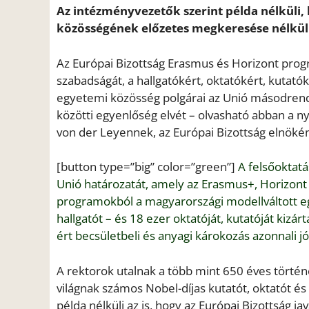
Az intézményvezetők szerint példa nélküli,
közösségének előzetes megkeresése nélkül 
Az Európai Bizottság Erasmus és Horizont pro
szabadságát, a hallgatókért, oktatókért, kutat
egyetemi közösség polgárai az Unió másodrendű 
közötti egyenlőség elvét – olvasható abban a ny
von der Leyennek, az Európai Bizottság elnökéne
[button type=”big” color=”green”]
A felsőoktatá
Unió határozatát, amely az Erasmus+, Horizont
programokból a magyarországi modellváltott e
hallgatót – és 18 ezer oktatóját, kutatóját kizá
ért becsületbeli és anyagi károkozás azonnali jó
A rektorok utalnak a több mint 650 éves tört
világnak számos Nobel-díjas kutatót, oktatót és
példa nélküli az is, hogy az Európai Bizottság jav