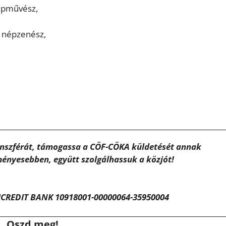
épművész,
 népzenész,
ánszférát, támogassa a CÖF-CÖKA küldetését annak
ényesebben, együtt szolgálhassuk a közjót!
CREDIT BANK 10918001-00000064-35950004
Oszd meg!