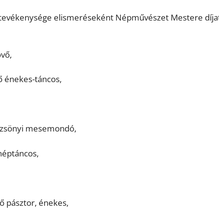
 tevékenysége elismeréseként Népművészet Mestere díja
vő,
 énekes-táncos,
rzsönyi mesemondó,
néptáncos,
 pásztor, énekes,