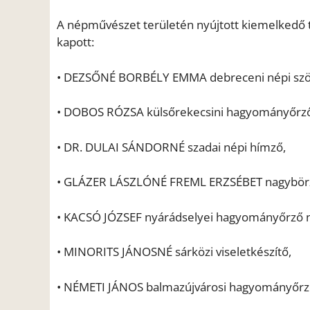
A népművészet területén nyújtott kiemelkedő
kapott:
• DEZSŐNÉ BORBÉLY EMMA debreceni népi szö
• DOBOS RÓZSA külsőrekecsini hagyományőrző
• DR. DULAI SÁNDORNÉ szadai népi hímző,
• GLÁZER LÁSZLÓNÉ FREML ERZSÉBET nagybö
• KACSÓ JÓZSEF nyárádselyei hagyományőrző 
• MINORITS JÁNOSNÉ sárközi viseletkészítő,
• NÉMETI JÁNOS balmazújvárosi hagyományőrző