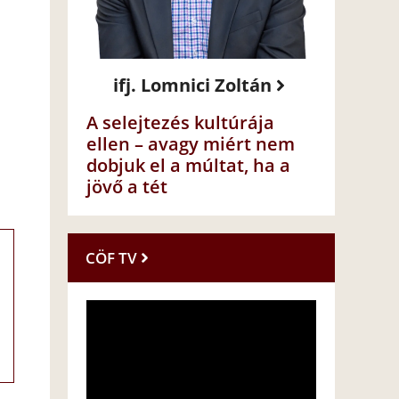
ifj. Lomnici Zoltán
A selejtezés kultúrája
ellen – avagy miért nem
dobjuk el a múltat, ha a
jövő a tét
CÖF TV