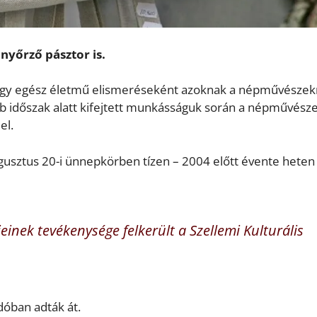
yőrző pásztor is.
agy egész életmű elismeréseként azoknak a népművésze
b időszak alatt kifejtett munkásságuk során a népművésze
el.
gusztus 20-i ünnepkörben tízen – 2004 előtt évente heten
einek tevékenysége felkerült a Szellemi Kulturális
dóban adták át.