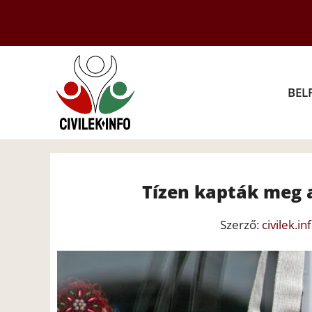
Kilépés
a
tartalomba
BEL
Tízen kapták meg 
Szerző:
civilek.in