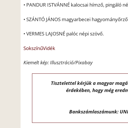
• PANDUR ISTVÁNNÉ kalocsai hímző, pingáló n
• SZÁNTÓ JÁNOS magyarbecei hagyományőrző
• VERMES LAJOSNÉ palóc népi szövő.
SokszínűVidék
Kiemelt kép: Illusztráció/Pixabay
Tisztelettel kérjük a magyar mag
érdekében, hogy még eredm
Bankszámlaszámunk: UNI