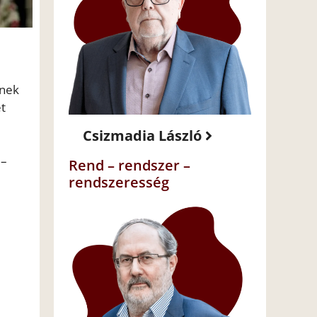
knek
t
Csizmadia László
 –
Rend – rendszer –
rendszeresség