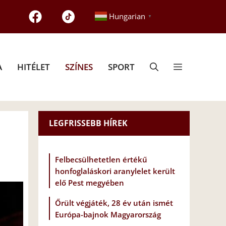
Hungarian
▼
A
HITÉLET
SZÍNES
SPORT
LEGFRISSEBB HÍREK
Felbecsülhetetlen értékű
honfoglaláskori aranylelet került
elő Pest megyében
Őrült végjáték, 28 év után ismét
Európa-bajnok Magyarország