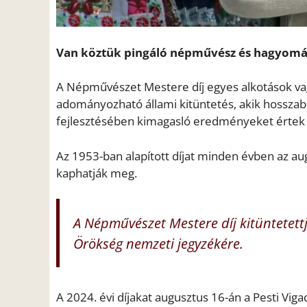
Van köztük pingáló népművész és hagyomán
A Népművészet Mestere díj egyes alkotások v
adományozható állami kitüntetés, akik hosszab
fejlesztésében kimagasló eredményeket értek 
Az 1953-ban alapított díjat minden évben az au
kaphatják meg.
A Népművészet Mestere díj kitüntetettj
Örökség nemzeti jegyzékére.
A 2024. évi díjakat augusztus 16-án a Pesti Viga