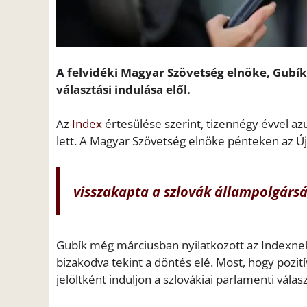
A felvidéki Magyar Szövetség elnöke, Gubík 
választási indulása elől.
Az
Index
értesülése szerint, tizennégy évvel az
lett. A Magyar Szövetség elnöke pénteken az Új
visszakapta a szlovák állampolgársá
Gubík még márciusban nyilatkozott az Indexnek
bizakodva tekint a döntés elé. Most, hogy pozit
jelöltként induljon a szlovákiai parlamenti válas