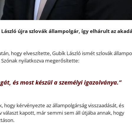
László újra szlovák állampolgár, így elhárult az akadá
után, hogy elveszítette, Gubík László ismét szlovák állampo
 Szónak nyilatkozva megerősítette:
gát, és most készül a személyi igazolványa.”
, hogy kérvényezte az állampolgárság visszaadását, és
ív választ kapott, már semmi sem áll útjába annak, hogy
ztáson.