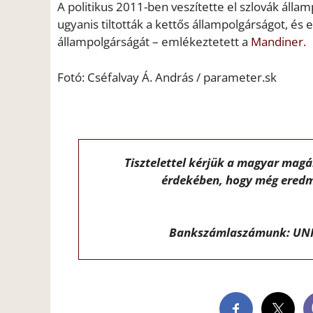
A politikus 2011-ben veszítette el szlovák álla
ugyanis tiltották a kettős állampolgárságot, é
állampolgárságát – emlékeztetett a
Mandiner.
Fotó: Cséfalvay Á. András / parameter.sk
Tisztelettel kérjük a magyar mag
érdekében, hogy még eredm
Bankszámlaszámunk: UNI