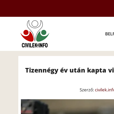
Kilépés
a
tartalomba
BEL
Tizennégy év után kapta v
Szerző:
civilek.inf