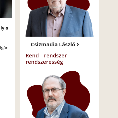
ly a
Csizmadia László
lgár
Rend – rendszer –
rendszeresség