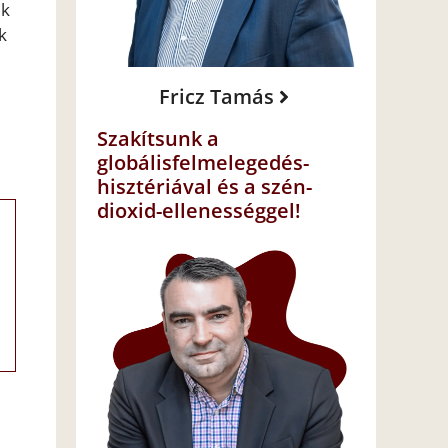
ek
k
Fricz Tamás
Szakítsunk a
globálisfelmelegedés-
hisztériával és a szén-
dioxid-ellenességgel!