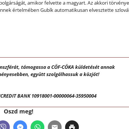
mpolgárságát, amikor felvette a magyart. Az akkori törvény
s ennek értelmében Gubík automatikusan elvesztette szlová
ánszférát, támogassa a CÖF-CÖKA küldetését annak
ényesebben, együtt szolgálhassuk a közjót!
CREDIT BANK 10918001-00000064-35950004
Oszd meg!