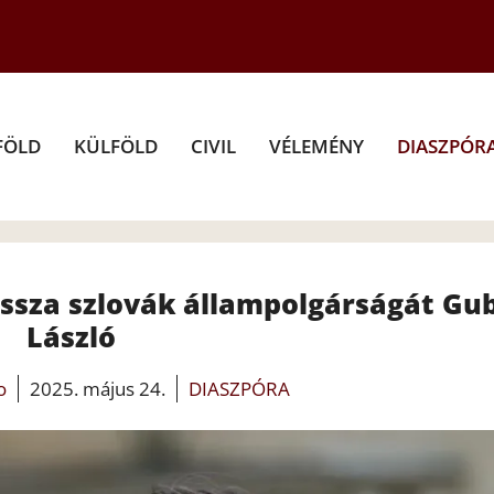
FÖLD
KÜLFÖLD
CIVIL
VÉLEMÉNY
DIASZPÓR
issza szlovák állampolgárságát Gu
László
o
2025. május 24.
DIASZPÓRA