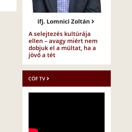
ifj. Lomnici Zoltán
A selejtezés kultúrája
ellen – avagy miért nem
dobjuk el a múltat, ha a
jövő a tét
CÖF TV