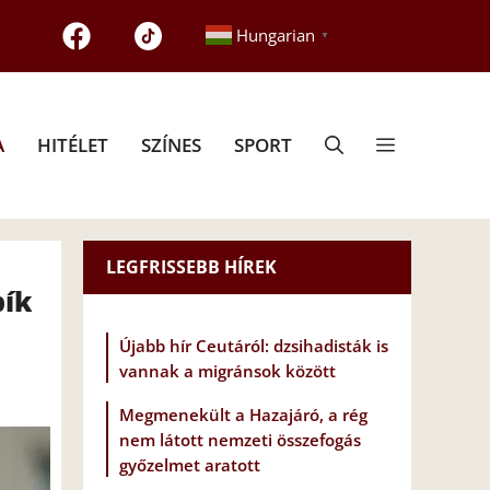
Hungarian
▼
A
HITÉLET
SZÍNES
SPORT
LEGFRISSEBB HÍREK
bík
Újabb hír Ceutáról: dzsihadisták is
vannak a migránsok között
Megmenekült a Hazajáró, a rég
nem látott nemzeti összefogás
győzelmet aratott