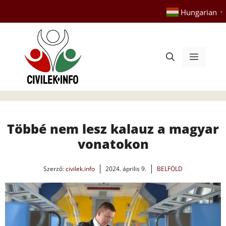
Kilépés
Hungarian
▼
a
tartalomba
Menü
Többé nem lesz kalauz a magyar
vonatokon
Szerző:
civilek.info
2024. április 9.
BELFÖLD