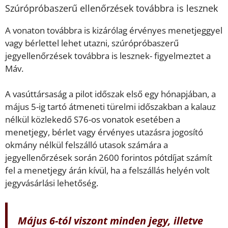
Szúrópróbaszerű ellenőrzések továbbra is lesznek
A vonaton továbbra is kizárólag érvényes menetjeggyel
vagy bérlettel lehet utazni, szúrópróbaszerű
jegyellenőrzések továbbra is lesznek- figyelmeztet a
Máv.
A vasúttársaság a pilot időszak első egy hónapjában, a
május 5-ig tartó átmeneti türelmi időszakban a kalauz
nélkül közlekedő S76-os vonatok esetében a
menetjegy, bérlet vagy érvényes utazásra jogosító
okmány nélkül felszálló utasok számára a
jegyellenőrzések során 2600 forintos pótdíjat számít
fel a menetjegy árán kívül, ha a felszállás helyén volt
jegyvásárlási lehetőség.
Május 6-tól viszont minden jegy, illetve