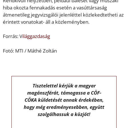
Rendkívüli helyzetben, például baleset vagy műszaki
hiba okozta fennakadás esetén a vasúttársaság
átmenetileg jegyvizsgálói jelenléttel közlekedtetheti az
érintett vonatokat- áll a közleményben.
Forrás: V
ilággazdaság
Fotó: MTI / Máthé Zoltán
Tisztelettel kérjük a magyar
magánszférát, támogassa a CÖF-
CÖKA küldetését annak érdekében,
hogy még eredményesebben, együtt
szolgálhassuk a közjót!