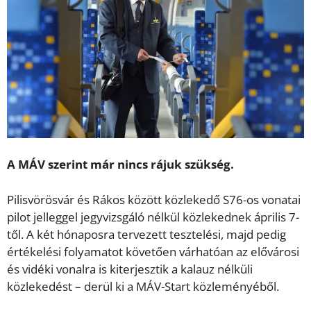
A MÁV szerint már nincs rájuk szükség.
Pilisvörösvár és Rákos között közlekedő S76-os vonatai
pilot jelleggel jegyvizsgáló nélkül közlekednek április 7-
től. A két hónaposra tervezett tesztelési, majd pedig
értékelési folyamatot követően várhatóan az elővárosi
és vidéki vonalra is kiterjesztik a kalauz nélküli
közlekedést – derül ki a MÁV-Start közleményéből.