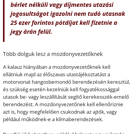
bérlet nélküli vagy díjmentes utazási
jogosultságot igazolni nem tudó utasnak
25 ezer forintos pótdíjat kell fizetnie a
jegy árán felül.
Több dolguk lesz a mozdonyvezetőknek
A kalauz hiányában a mozdonyvezetőknek kell
ellátniuk majd az élőszavas utastájékoztatást a
motorvonat hangosbemondó berendezésén keresztül,
és szükség esetén kezelniük kell fogyatékossággal
utasok be- vagy leszállítását segítő kerekesszék-emelő
berendezést. A mozdonyvezetőnek kell ellenőriznie
azt is, hogy megfelelően csukodnak az ajtók, vagy
például működnek-e a klímaberendezések.