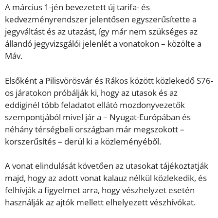
A március 1-jén bevezetett új tarifa- és
kedvezményrendszer jelentősen egyszerűsítette a
jegyváltást és az utazást, így már nem szükséges az
állandó jegyvizsgálói jelenlét a vonatokon – közölte a
Máv.
Elsőként a Pilisvörösvár és Rákos között közlekedő S76-
os járatokon próbálják ki, hogy az utasok és az
eddiginél több feladatot ellátó mozdonyvezetők
szempontjából mivel jár a – Nyugat-Európában és
néhány térségbeli országban már megszokott –
korszerűsítés – derül ki a közleményéből.
A vonat elindulását követően az utasokat tájékoztatják
majd, hogy az adott vonat kalauz nélkül közlekedik, és
felhívják a figyelmet arra, hogy vészhelyzet esetén
használják az ajtók mellett elhelyezett vészhívókat.