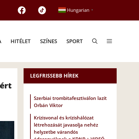
Hungarian
▼
A
HITÉLET
SZÍNES
SPORT
LEGFRISSEBB HÍREK
ért
Szerbiai trombitafesztiválon lazít
Orbán Viktor
Krízisvonal és krízishálózat
létrehozását javasolja nehéz
helyzetbe várandós