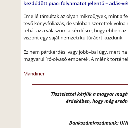
kezdődött piaci folyamatot jelentő – adás-vét
Emellé társultak az olyan mikroügyek, mint a f
tevő könyvfóliázás, de valóban szerettek volna 
tehát az a válaszom a kérdésre, hogy ebben az or
viszont egy saját nemzeti kultúráért küzdünk.
Ez nem pártkérdés, vagy jobb–bal ügy, mert ha 
magyarul író-olvasó emberek. A miénk történel
Mandiner
Tisztelettel kérjük a magyar mag
érdekében, hogy még eredm
Bankszámlaszámunk: UNI