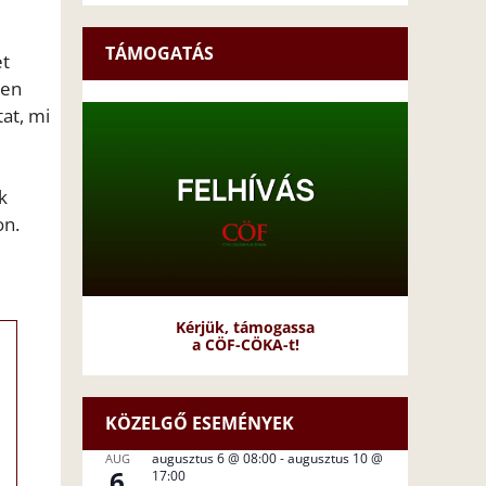
TÁMOGATÁS
et
den
tat, mi
k
on
.
Kérjük, támogassa
a CÖF-CÖKA-t!
KÖZELGŐ ESEMÉNYEK
augusztus 6 @ 08:00
-
augusztus 10 @
AUG
6
17:00