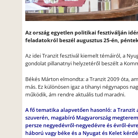
Az ország egyetlen politikai fesztiválján idén
feladatokról beszél augusztus 25-én, pénte
Az
idei Tranzit fesztivál kiemelt témái
ról, a
Nyuga
gondolat
pillanatnyi helyzetéről beszélt a
Kommen
Békés Márton elmondta: a
Tranzit 2009 óta, am
más. Ez különösen igaz a tihanyi négynapos na
működik, ám rendre aktuális tud maradni.
A fő tematika alapvetően hasonló: a Tranzit
szuverén, magabíró Magyarország megteremté
persze negyedévről-negyedévre és évről-évr
háború vagy béke és a Nyugat és Kelet kérdé