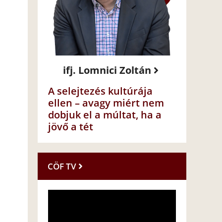
ifj. Lomnici Zoltán
A selejtezés kultúrája
ellen – avagy miért nem
dobjuk el a múltat, ha a
jövő a tét
CÖF TV