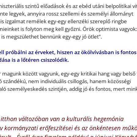
niszteriális szintű előadások és az ebéd utáni belpolitikai vi
inte legyek, annyira rossz szellemi és személyi állományt
ális izgalmat remélek egy-egy ellenzéki szereplő ringbe
 mieinket is folyton meg kell győzni. Örök optimista vagyo
s megszülethet bennünk egy-egy jó ötlet”.
kell próbálni az érveket,
hiszen a
z ökölvívásban is fontos
ása is a lőtéren csiszolódik.
magunk között vagyunk, egy-egy kritikai hang vagy belső 
ító szándékú, nem individuális csillogás, hanem közösségi
ló személyeskedés szintjén, addig jó és fontos, mert min
i
tthon változóban van a kulturális hegemónia
év kormányzati erőfeszítései és az önkéntesen műk