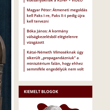
édesanyáknak a KDNP + VIDEÓ
Magyar Péter: Átmeneti megoldás
kell Paks I-re, Paks II-t pedig újra
kell tervezni
Bóka János: A kormány
válságkezelésből elégtelenre
vizsgázott
Kátai-Németh Vilmoséknak úgy
sikerült „propagandázniuk” a
minisztérium falán, hogy ehhez
semmiféle engedélyük nem volt
KIEMELT BLOGOK