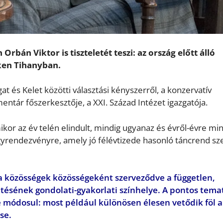
 Orbán Viktor is tiszteletét teszi: az ország előtt álló
ken Tihanyban.
t és Kelet között
i választási kényszerről, a
konzervatív
tár főszerkesztője, a XXI. Század Intézet igazgatója.
ikor az év telén elindult, mindig ugyanaz és évről-évre mi
gyrendezvényre, amely jó félévtizede hasonló táncrend sze
 a közösségek közösségeként szerveződve a független,
sének gondolati-gyakorlati színhelye. A pontos tema
e módosul: most például
különösen
élesen vetődik föl a
se.