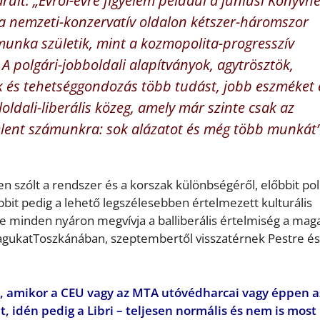
rult. „Évről-évre figyelem például a júniusi Könyvhé
y a nemzeti-konzervatív oldalon kétszer-háromszor
 munka születik, mint a kozmopolita-progresszív
 A polgári-jobboldali alapítványok, agytrösztök,
k és tehetséggondozás több tudást, jobb eszméket 
oldali-liberális közeg, amely már szinte csak az
 jelent számunkra: sok alázatot és még több munkát”
 szólt a rendszer és a korszak különbségéről, előbbit poli
it pedig a lehető legszélesebben értelmezett kulturális
re minden nyáron megvívja a balliberális értelmiség a maga
 magukatToszkánában, szeptembertől visszatérnek Pestre és
lt, amikor a CEU vagy az MTA utóvédharcai vagy éppen a
, idén pedig a Libri – teljesen normális és nem is most