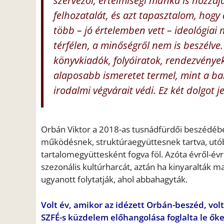
szervezői, értelmiségi munka is hozzájá
felhozatalát, és azt tapasztalom, hog
több – jó értelemben vett – ideológiai
térfélen, a minőségről nem is beszélve.
könyvkiadók, folyóiratok, rendezvénye
alaposabb ismeretet termel, mint a bal
irodalmi végvárait védi. Ez két dolgot
Orbán Viktor a 2018-as tusnádfürdői beszédében
működésnek, struktúraegyüttesnek tartva, utóbb
tartalomegyüttesként fogva föl. Azóta évről-év
szezonális kultúrharcát, aztán ha kinyaralták
ugyanott folytatják, ahol abbahagyták.
Volt év, amikor az idézett Orbán-beszéd, vo
SZFÉ-s küzdelem előhangolása foglalta le őket