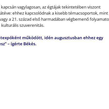
kapcsán vagylagosan, az égtájak tekintetében viszont
átéve: e
hhez kapcsolódnak a kisebb témacsoportok, mint
k, vagy a 21. század első harmadában végbemenő folyamato
 kulturális szuverenitás.
latexpóként működött, idén augusztusban ehhez egy
esz”
– ígérte Békés
.