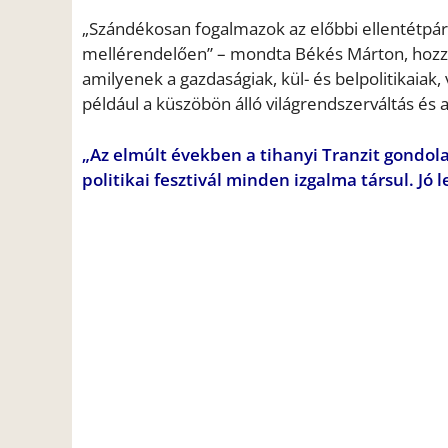
„
Szándékosan fogalmazok az előbbi ellentétpár 
mellérendelően”
– mondta Békés Márton, hozz
amilyenek a gazdaságiak, kül- és belpolitikaia
például a küszöbön álló világrendszerváltás és a
„
Az elmúlt években a tihanyi Tranzit gondo
politikai fesztivál minden izgalma társul. Jó l