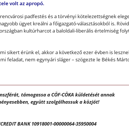
ele volt az apropó.
erencvárosi padfestés és a törvényi kötelezettségnek eleg
nagyobb ügyet kreálni a főigazgató-választásokból is. Rövi
szágban kultúrharcot a baloldali-liberális értelmiség foly
mi sikert érünk el, akkor a következő ezer évben is leszne
mi feladat, nem egynyári sláger
– szögezte le Békés Márt
ánszférát, támogassa a CÖF-CÖKA küldetését annak
ényesebben, együtt szolgálhassuk a közjót!
CREDIT BANK 10918001-00000064-35950004