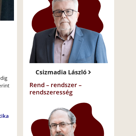
Csizmadia László
ndig
Rend – rendszer –
rint
rendszeresség
tika