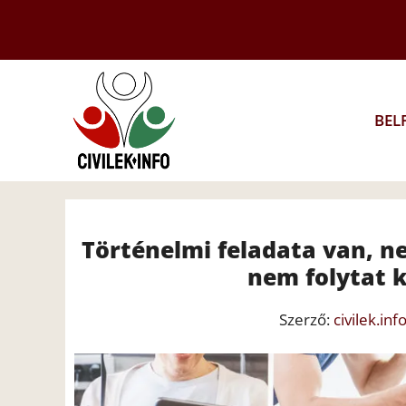
Kilépés
a
tartalomba
BEL
Történelmi feladata van, ne
nem folytat k
Szerző:
civilek.inf