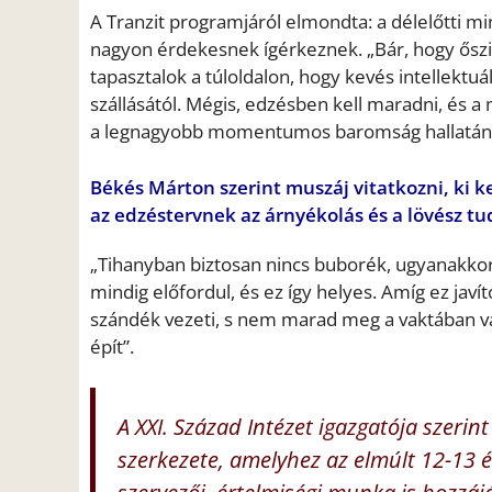
A Tranzit programjáról elmondta:
a délelőtti mi
nagyon
érdeke
snek ígérkeznek. „B
ár, hogy ősz
tapasztalok a túloldalon, hogy kevés intellektu
szállásától. Mégis, edzésben kell maradni, és a
a legnagyobb momentumos baromság hallatán i
Békés Márton szerint muszáj vitatkozni
, ki 
az edzéstervnek az árnyékolás és a lövész tud
„
Tihanyban biztosan nincs buborék, ugyanakkor 
mindig előfordul, és ez így helyes. Amíg ez jav
szándék vezeti, s nem marad meg a vaktában va
épít”.
A XXI. Század Intézet igazgatója szerint 
szerkezete, amelyhez az elmúlt 12-13 