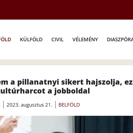
FÖLD
KÜLFÖLD
CIVIL
VÉLEMÉNY
DIASZPÓR
m a pillanatnyi sikert hajszolja, ez
ultúrharcot a jobboldal
o
2023. augusztus 21.
BELFÖLD