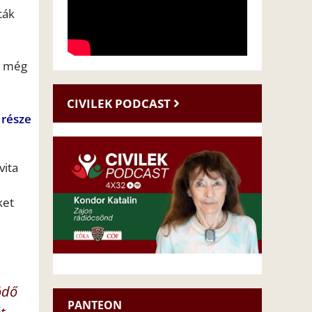
ták
k: még
CIVILEK PODCAST
 része
vita
ket
ödő
PANTEON