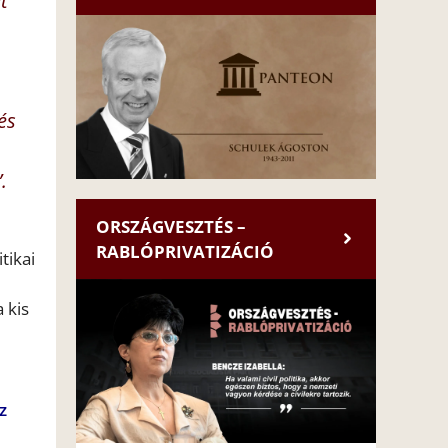
t
és
.
ORSZÁGVESZTÉS –
RABLÓPRIVATIZÁCIÓ
tikai
 kis
z