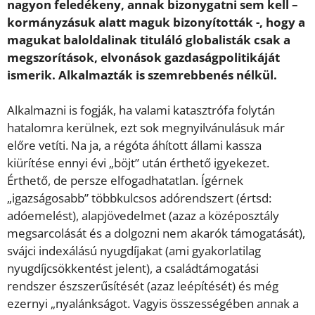
nagyon feledékeny, annak bizonygatni sem kell –
kormányzásuk alatt maguk bizonyították -, hogy a
magukat baloldalinak tituláló globalisták csak a
megszorítások, elvonások gazdaságpolitikáját
ismerik. Alkalmazták is szemrebbenés nélkül.
Alkalmazni is fogják, ha valami katasztrófa folytán
hatalomra kerülnek, ezt sok megnyilvánulásuk már
előre vetíti. Na ja, a régóta áhított állami kassza
kiürítése ennyi évi „böjt” után érthető igyekezet.
Érthető, de persze elfogadhatatlan. Ígérnek
„igazságosabb” többkulcsos adórendszert (értsd:
adóemelést), alapjövedelmet (azaz a középosztály
megsarcolását és a dolgozni nem akarók támogatását),
svájci indexálású nyugdíjakat (ami gyakorlatilag
nyugdíjcsökkentést jelent), a családtámogatási
rendszer észszerűsítését (azaz leépítését) és még
ezernyi „nyalánkságot. Vagyis összességében annak a