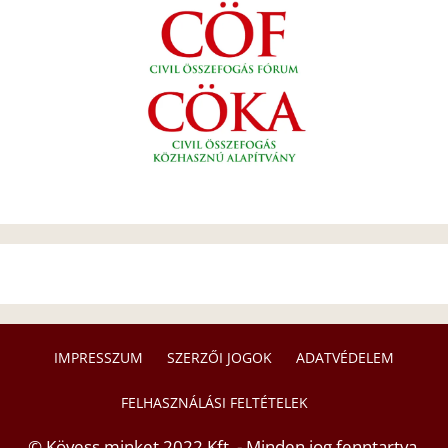
IMPRESSZUM
SZERZŐI JOGOK
ADATVÉDELEM
FELHASZNÁLÁSI FELTÉTELEK
© Kövess minket 2022 Kft. - Minden jog fenntartva.