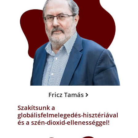
Fricz Tamás
Szakítsunk a
globálisfelmelegedés-hisztériával
és a szén-dioxid-ellenességgel!