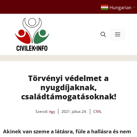
Kilépés
Hungarian
▼
a
tartalomba
Menü
Törvényi védelmet a
nyugdíjaknak,
családtámogatásoknak!
Szerző:
itgy
2021. július 24.
CIVIL
Akinek van szeme a látásra, füle a hallásra és nem