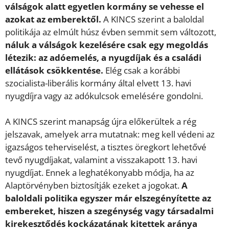
válságok alatt egyetlen kormány se vehesse el
azokat az emberektől.
A KINCS szerint a baloldal
politikája az elmúlt húsz évben semmit sem változott,
náluk a válságok kezelésére csak egy megoldás
létezik: az adóemelés, a nyugdíjak és a családi
ellátások csökkentése.
Elég csak a korábbi
szocialista-liberális kormány által elvett 13. havi
nyugdíjra vagy az adókulcsok emelésére gondolni.
A KINCS szerint manapság újra előkerültek a rég
jelszavak, amelyek arra mutatnak: meg kell védeni az
igazságos teherviselést, a tisztes öregkort lehetővé
tevő nyugdíjakat, valamint a visszakapott 13. havi
nyugdíjat. Ennek a leghatékonyabb módja, ha az
Alaptörvényben biztosítják ezeket a jogokat.
A
baloldali politika egyszer már elszegényítette az
embereket, hiszen a szegénység vagy társadalmi
kirekesztődés kockázatának kitettek aránya