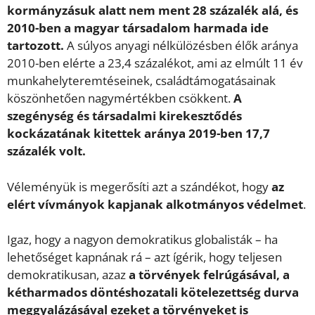
kormányzásuk alatt nem ment 28 százalék alá, és
2010-ben a magyar társadalom harmada ide
tartozott.
A súlyos anyagi nélkülözésben élők aránya
2010-ben elérte a 23,4 százalékot, ami az elmúlt 11 év
munkahelyteremtéseinek, családtámogatásainak
köszönhetően nagymértékben csökkent.
A
szegénység és társadalmi kirekesztődés
kockázatának kitettek aránya 2019-ben 17,7
százalék volt.
Véleményük is megerősíti azt a szándékot, hogy
az
elért vívmányok kapjanak alkotmányos védelmet
.
Igaz, hogy a nagyon demokratikus globalisták – ha
lehetőséget kapnának rá – azt ígérik, hogy teljesen
demokratikusan, azaz
a törvények felrúgásával, a
kétharmados döntéshozatali kötelezettség durva
meggyalázásával ezeket a törvényeket is