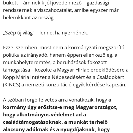
bukott – ám nekik jól jövedelmező – gazdasági
rendszernek a visszahozatalát, amibe egyszer már
belerokkant az ország.
„Szép új világ” – lenne, ha nyernének.
Ezzel szemben most nem a kormányzati megszorító
politika az irányadó, hanem éppen ellenkezőleg, a
munkahelyteremtés, a beruházások fokozott
támogatása – közölte a Magyar Hírlap érdeklődésére a
Kopp Mária Intézet a Népesedésért és a Családokért
(KINCS) a nemzeti konzultáció egyik kérdése kapcsán.
A szóban forgó felvetés arra vonatkozik, hogy
a
kormány úgy erősítse-e meg Magyarországot,
hogy alkotmányos védelmet ad a
családtámogatásoknak, a munkát terhelő
alacsony adóknak és a nyugdíjaknak, hogy