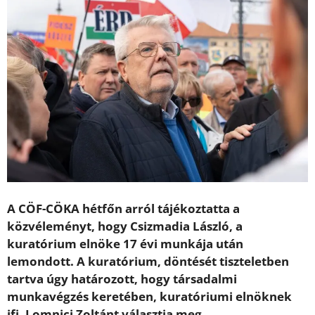
A CÖF-CÖKA hétfőn arról tájékoztatta a
közvéleményt, hogy Csizmadia László, a
kuratórium elnöke 17 évi munkája után
lemondott. A kuratórium, döntését tiszteletben
tartva úgy határozott, hogy társadalmi
munkavégzés keretében, kuratóriumi elnöknek
ifj. Lomnici Zoltánt választja meg.