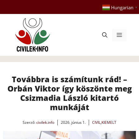
Kilépés
Hungarian
▼
a
tartalomba
Menü
Továbbra is számítunk rád! –
Orbán Viktor így köszönte meg
Csizmadia László kitartó
munkáját
Szerző:
civilek.info
2026. június 1.
CIVIL
,
KIEMELT