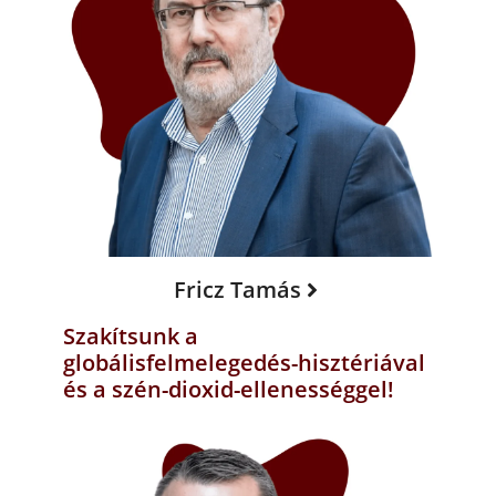
Fricz Tamás
Szakítsunk a
globálisfelmelegedés-hisztériával
és a szén-dioxid-ellenességgel!