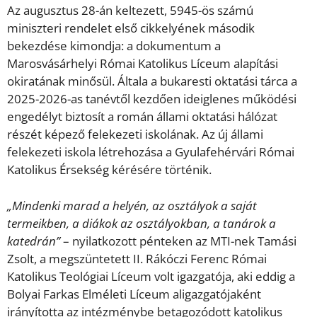
Az augusztus 28-án keltezett, 5945-ös számú
miniszteri rendelet első cikkelyének második
bekezdése kimondja: a dokumentum a
Marosvásárhelyi Római Katolikus Líceum alapítási
okiratának minősül. Általa a bukaresti oktatási tárca a
2025-2026-as tanévtől kezdően ideiglenes működési
engedélyt biztosít a román állami oktatási hálózat
részét képező felekezeti iskolának. Az új állami
felekezeti iskola létrehozása a Gyulafehérvári Római
Katolikus Érsekség kérésére történik.
„Mindenki marad a helyén, az osztályok a saját
termeikben, a diákok az osztályokban, a tanárok a
katedrán”
– nyilatkozott pénteken az MTI-nek Tamási
Zsolt, a megszüntetett II. Rákóczi Ferenc Római
Katolikus Teológiai Líceum volt igazgatója, aki eddig a
Bolyai Farkas Elméleti Líceum aligazgatójaként
irányította az intézménybe betagozódott katolikus