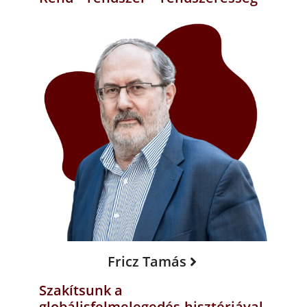
Fricz Tamás
Szakítsunk a
globálisfelmelegedés-hisztériával