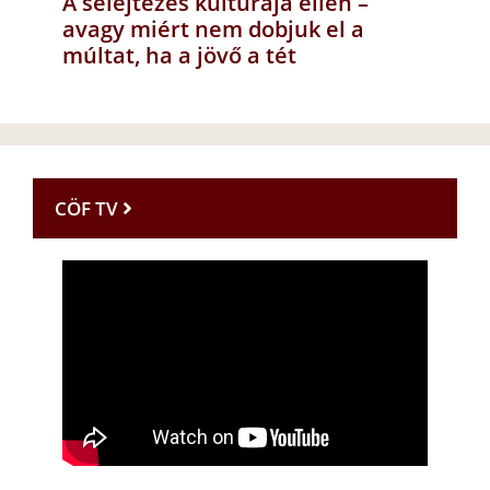
A selejtezés kultúrája ellen –
avagy miért nem dobjuk el a
múltat, ha a jövő a tét
CÖF TV