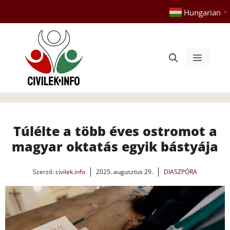
Kilépés
Hungarian
▼
a
tartalomba
Menü
Túlélte a több éves ostromot a
magyar oktatás egyik bástyája
Szerző:
civilek.info
2025. augusztus 29.
DIASZPÓRA