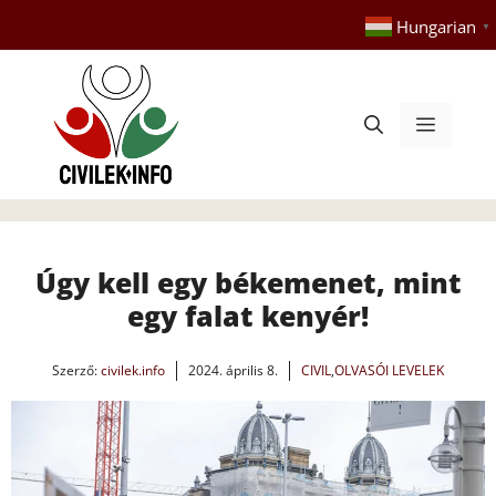
Kilépés
Hungarian
▼
a
tartalomba
Menü
Úgy kell egy békemenet, mint
egy falat kenyér!
Szerző:
civilek.info
2024. április 8.
CIVIL
,
OLVASÓI LEVELEK