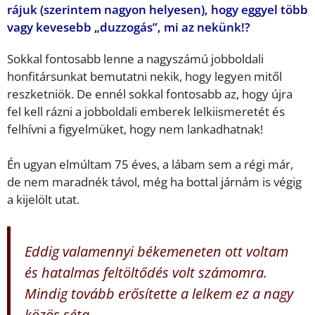
rájuk (szerintem nagyon helyesen), hogy eggyel több
vagy kevesebb „duzzogás”, mi az nekünk!?
Sokkal fontosabb lenne a nagyszámú jobboldali
honfitársunkat bemutatni nekik, hogy legyen mitől
reszketniök. De ennél sokkal fontosabb az, hogy újra
fel kell rázni a jobboldali emberek lelkiismeretét és
felhívni a figyelmüket, hogy nem lankadhatnak!
Én ugyan elmúltam 75 éves, a lábam sem a régi már,
de nem maradnék távol, még ha bottal járnám is végig
a kijelölt utat.
Eddig valamennyi békemeneten ott voltam
és hatalmas feltöltődés volt számomra.
Mindig tovább erősítette a lelkem ez a nagy
közös séta.