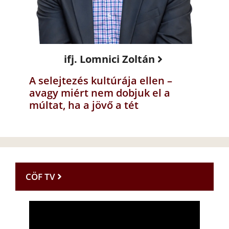
ifj. Lomnici Zoltán
A selejtezés kultúrája ellen –
avagy miért nem dobjuk el a
múltat, ha a jövő a tét
CÖF TV