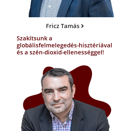
Fricz Tamás
Szakítsunk a
globálisfelmelegedés-hisztériával
és a szén-dioxid-ellenességgel!