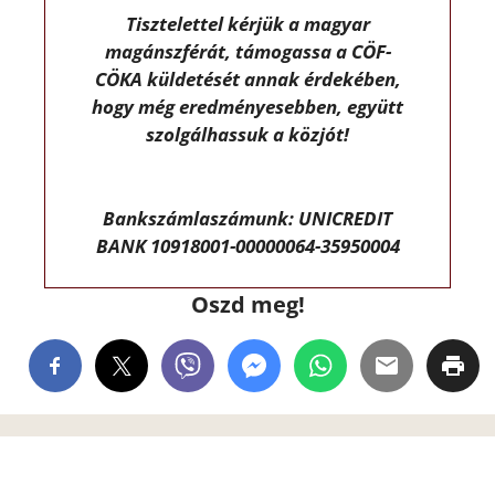
Tisztelettel kérjük a magyar
magánszférát, támogassa a CÖF-
CÖKA küldetését annak érdekében,
hogy még eredményesebben, együtt
szolgálhassuk a közjót!
Bankszámlaszámunk: UNICREDIT
BANK 10918001-00000064-35950004
Oszd meg!