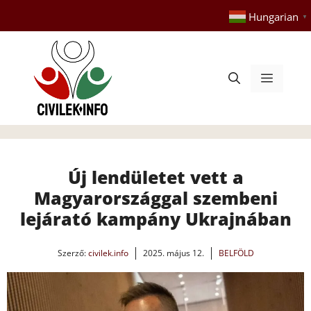
Kilépés
Hungarian
▼
a
tartalomba
Menü
Új lendületet vett a
Magyarországgal szembeni
lejárató kampány Ukrajnában
Szerző:
civilek.info
2025. május 12.
BELFÖLD