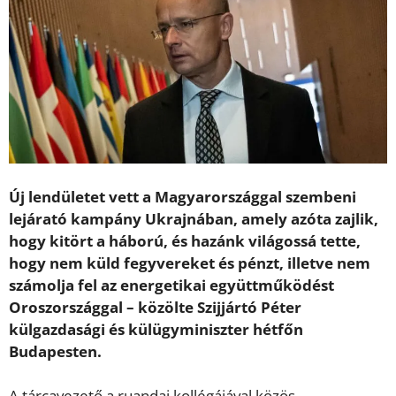
Új lendületet vett a Magyarországgal szembeni
lejárató kampány Ukrajnában, amely azóta zajlik,
hogy kitört a háború, és hazánk világossá tette,
hogy nem küld fegyvereket és pénzt, illetve nem
számolja fel az energetikai együttműködést
Oroszországgal – közölte Szijjártó Péter
külgazdasági és külügyminiszter hétfőn
Budapesten.
A tárcavezető a ruandai kollégájával közös