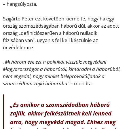
– hangsúlyozta.
Szijjártó Péter ezt követően kiemelte, hogy ha egy
ország szomszédságában háború dúl, akkor az adott
ország „definíciószerűen a háború nulladik
fázisában van”, ugyanis fel kell készülnie az
önvédelemre.
„Mi három éve ezt a politikát visszük: megvédeni
Magyarországot a háborútól, kimaradni a háborúból,
nem engedni, hogy minket beleprovokáljanak a
szomszédban zajló háborúba”
– mondta.
„És amikor a szomszédodban háború
zajlik, akkor felkészültnek kell lenned
arra, hogy megvédd magad. Ehhez meg