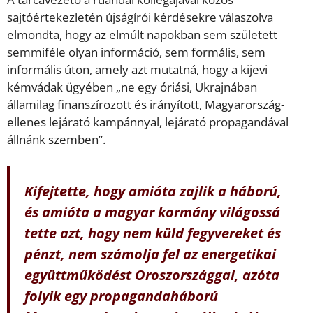
sajtóértekezletén újságírói kérdésekre válaszolva
elmondta, hogy az elmúlt napokban sem született
semmiféle olyan információ, sem formális, sem
informális úton, amely azt mutatná, hogy a kijevi
kémvádak ügyében „ne egy óriási, Ukrajnában
államilag finanszírozott és irányított, Magyarország-
ellenes lejárató kampánnyal, lejárató propagandával
állnánk szemben”.
Kifejtette, hogy amióta zajlik a háború,
és amióta a magyar kormány világossá
tette azt, hogy nem küld fegyvereket és
pénzt, nem számolja fel az energetikai
együttműködést Oroszországgal, azóta
folyik egy propagandaháború