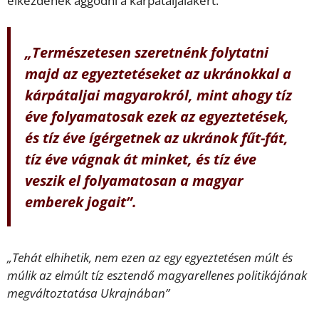
elkezdenek aggódni a kárpátaljaiakért.
„Természetesen szeretnénk folytatni
majd az egyeztetéseket az ukránokkal a
kárpátaljai magyarokról, mint ahogy tíz
éve folyamatosak ezek az egyeztetések,
és tíz éve ígérgetnek az ukránok fűt-fát,
tíz éve vágnak át minket, és tíz éve
veszik el folyamatosan a magyar
emberek jogait”.
„Tehát elhihetik, nem ezen az egy egyeztetésen múlt és
múlik az elmúlt tíz esztendő magyarellenes politikájának
megváltoztatása Ukrajnában”