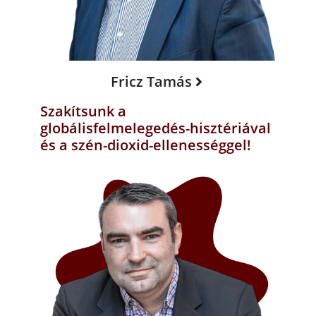
Fricz Tamás
Szakítsunk a
globálisfelmelegedés-hisztériával
és a szén-dioxid-ellenességgel!