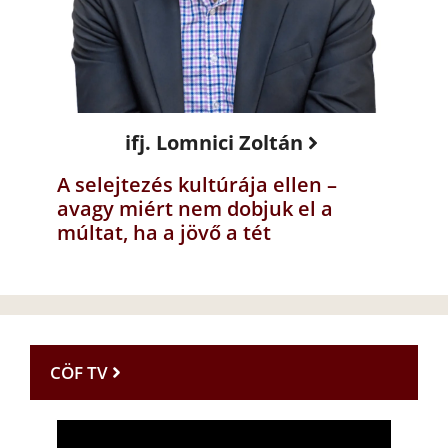
ifj. Lomnici Zoltán
A selejtezés kultúrája ellen –
avagy miért nem dobjuk el a
múltat, ha a jövő a tét
CÖF TV