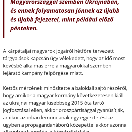
Magyarországgal szemben Ukrajnában,
és ennek folyamatosan jönnek az újabb
és újabb fejezetei, mint például előző
pénteken.
A kárpátaljai magyarok jogairól hétfőre tervezett
tárgyalások kapcsán úgy vélekedett, hogy az idő most
kevésbé alkalmas erre a magyarokkal szembeni
lejárató kampány felpörgése miatt.
Kettős mércének minősítette a baloldali sajtó részéről,
hogy amikor a magyar kormány következetesen kiáll
az ukrajnai magyar kisebbség 2015 óta tartó
jogfosztásai ellen, akkor oroszpártisággal gyanúsítják,
amikor azonban lemondanak egy egyeztetést az
ügyben a propagandaháború közepette, akkor azonnal