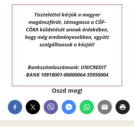
Tisztelettel kérjük a magyar
magánszférát, támogassa a CÖF-
CÖKA küldetését annak érdekében,
hogy még eredményesebben, együtt
szolgálhassuk a közjót!
Bankszámlaszámunk: UNICREDIT
BANK 10918001-00000064-35950004
Oszd meg!