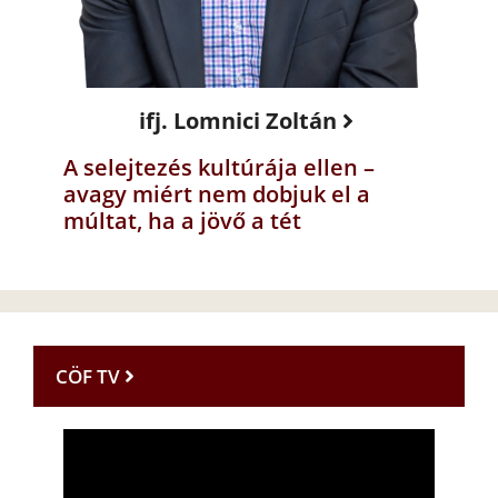
ifj. Lomnici Zoltán
A selejtezés kultúrája ellen –
avagy miért nem dobjuk el a
múltat, ha a jövő a tét
CÖF TV