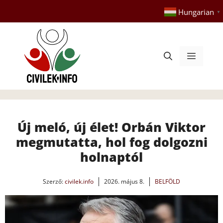
Kilépés
Hungarian
▼
a
tartalomba
Menü
Új meló, új élet! Orbán Viktor
megmutatta, hol fog dolgozni
holnaptól
Szerző:
civilek.info
2026. május 8.
BELFÖLD