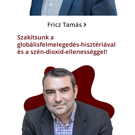
Fricz Tamás
Szakítsunk a
globálisfelmelegedés-hisztériával
és a szén-dioxid-ellenességgel!