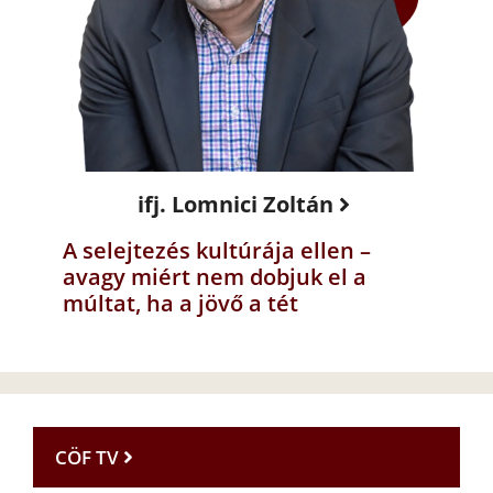
ifj. Lomnici Zoltán
A selejtezés kultúrája ellen –
avagy miért nem dobjuk el a
múltat, ha a jövő a tét
CÖF TV