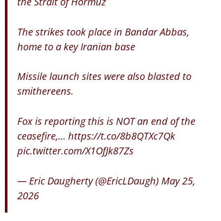
the Strait of Hormuz
The strikes took place in Bandar Abbas,
home to a key Iranian base
Missile launch sites were also blasted to
smithereens.
Fox is reporting this is NOT an end of the
ceasefire,…
https://t.co/8b8QTXc7Qk
pic.twitter.com/X1OfJk87Zs
— Eric Daugherty (@EricLDaugh)
May 25,
2026