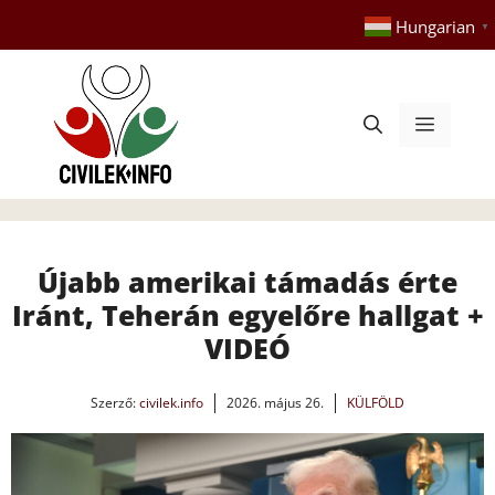
Kilépés
Hungarian
▼
a
tartalomba
Menü
Újabb amerikai támadás érte
Iránt, Teherán egyelőre hallgat +
VIDEÓ
Szerző:
civilek.info
2026. május 26.
KÜLFÖLD