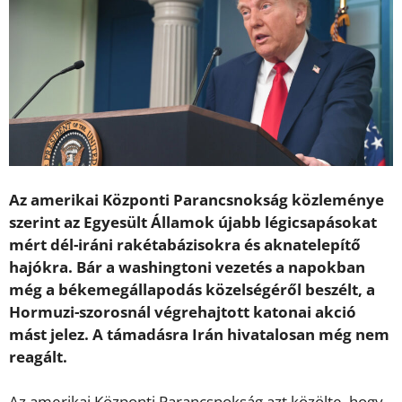
Az amerikai Központi Parancsnokság közleménye
szerint az Egyesült Államok újabb légicsapásokat
mért dél-iráni rakétabázisokra és aknatelepítő
hajókra. Bár a washingtoni vezetés a napokban
még a békemegállapodás közelségéről beszélt, a
Hormuzi-szorosnál végrehajtott katonai akció
mást jelez. A támadásra Irán hivatalosan még nem
reagált.
Az amerikai Központi Parancsnokság azt közölte, hogy