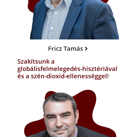
Fricz Tamás
Szakítsunk a
globálisfelmelegedés-hisztériával
és a szén-dioxid-ellenességgel!