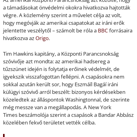
a támadásokat önvédelmi okokra hivatkozva hajtották
végre. A közlemény szerint a művelet célja az volt,
hogy megóvják az amerikai csapatokat az iráni erők
jelentette veszélytől – számolt be róla a
BBC
forrásaira
hivatkozva az
Origo
.
Tim Hawkins kapitány, a Központi Parancsnokság
szóvivője azt mondta: az amerikai hadsereg a
tűzszünet idején is folytatja erőinek védelmét, de
igyekszik visszafogottan fellépni. A csapásokra nem
sokkal azután került sor, hogy Eszmáíl Bagáí iráni
külügyi szóvivő arról beszélt: bizonyos kérdésekben
közeledtek az álláspontok Washingtonnal, de szerinte
még messze van a megállapodás. A New York
Times beszámolója szerint a csapások a Bandar Abbász
közelében fekvő területet vették célba.