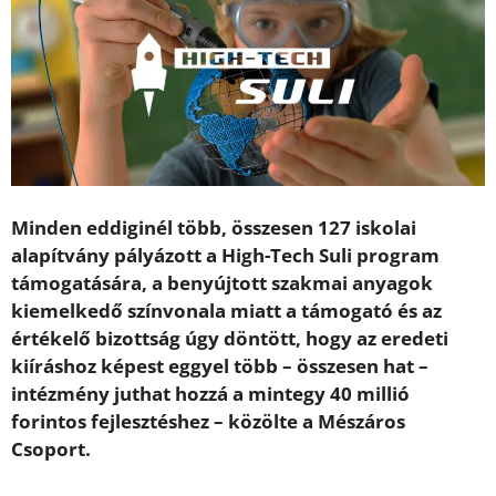
Minden eddiginél több, összesen 127 iskolai
alapítvány pályázott a High-Tech Suli program
támogatására, a benyújtott szakmai anyagok
kiemelkedő színvonala miatt a támogató és az
értékelő bizottság úgy döntött, hogy az eredeti
kiíráshoz képest eggyel több – összesen hat –
intézmény juthat hozzá a mintegy 40 millió
forintos fejlesztéshez – közölte a Mészáros
Csoport.