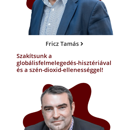
Fricz Tamás
Szakítsunk a
globálisfelmelegedés-hisztériával
és a szén-dioxid-ellenességgel!