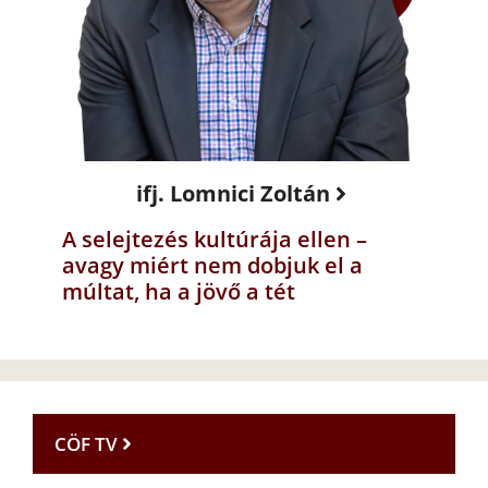
ifj. Lomnici Zoltán
A selejtezés kultúrája ellen –
avagy miért nem dobjuk el a
múltat, ha a jövő a tét
CÖF TV