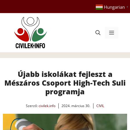
Kilépés
Hungarian
▼
a
tartalomba
Menü
Újabb iskolákat fejleszt a
Mészáros Csoport High-Tech Suli
programja
Szerző:
civilek.info
2024. március 30.
CIVIL