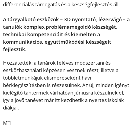
differenciálás támogatás és a készségfejlesztés áll.
A tárgyalkotó eszközök – 3D nyomtató, lézervágó – a
tanulók komplex problémamegoldó készségét,
technikai kompetenciáit és kiemelten a
kommunikációs, együttműködési készségeit
fejlesztik.
Hozzátették: a tanárok féléves módszertani és
eszközhasználati képzésen vesznek részt, illetve a
többletmunkájuk elismeréseként havi
bérkiegészítésben is részesülnek. Az új, minden igényt
kielégítő tantermek várhatóan júniusra készülnek el,
így a jövő tanévet már itt kezdhetik a nyertes iskolák
diákjai.
MTI