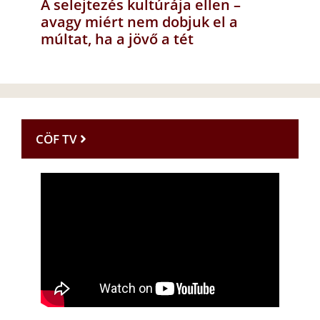
A selejtezés kultúrája ellen –
avagy miért nem dobjuk el a
múltat, ha a jövő a tét
CÖF TV