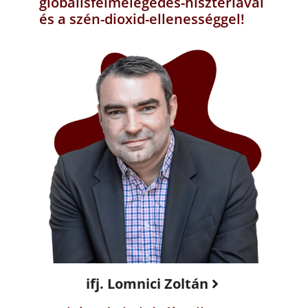
globálisfelmelegedés-hisztériával
és a szén-dioxid-ellenességgel!
ifj. Lomnici Zoltán