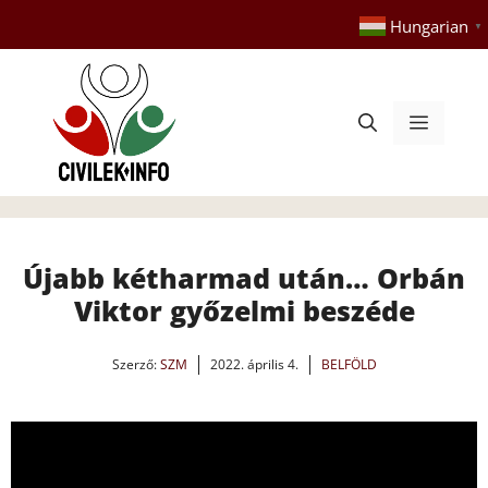
Kilépés
Hungarian
▼
a
tartalomba
Menü
Újabb kétharmad után… Orbán
Viktor győzelmi beszéde
Szerző:
SZM
2022. április 4.
BELFÖLD