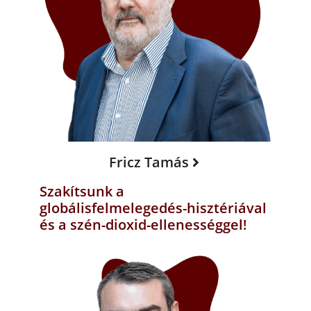
Fricz Tamás
Szakítsunk a
globálisfelmelegedés-hisztériával
és a szén-dioxid-ellenességgel!