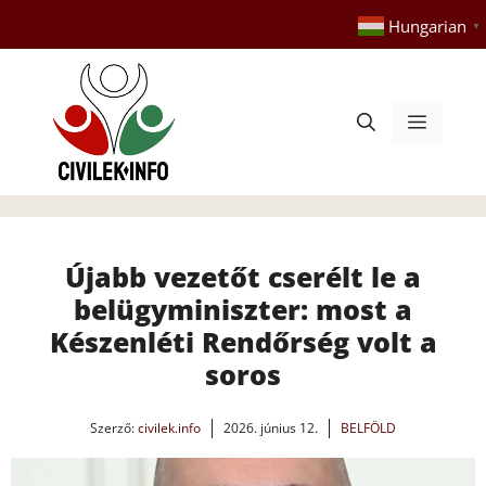
Kilépés
Hungarian
▼
a
tartalomba
Menü
Újabb vezetőt cserélt le a
belügyminiszter: most a
Készenléti Rendőrség volt a
soros
Szerző:
civilek.info
2026. június 12.
BELFÖLD