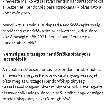
kinevezte Markó Attila István rendőr dandártábornokot
a Készenléti Rendőrség parancsnokának – olvasható a
közleményben.
Markó Attila István a Budapesti Rendőr-főkapitányság
rendészeti rendőrfőkapitány-helyettese, Áder János
köztársasági elnök 2021. áprilisában léptette elő
dandártábornokká.
Nemrég az országos rendőrfőkapitányt is
lecserélték
A napokban Mecser Tamás rendőr dandártábornokot,
a Heves Vármegyei Rendőr-főkapitányság vezetőjét
bízta meg az Országos Rendőr-főkapitányság
vezetésével Magyar Péter miniszterelnök. Ezzel együtt
visszavonták Balogh János rendőr altábornagy országos
rendőrfőkapitányi vezetői megbízását.