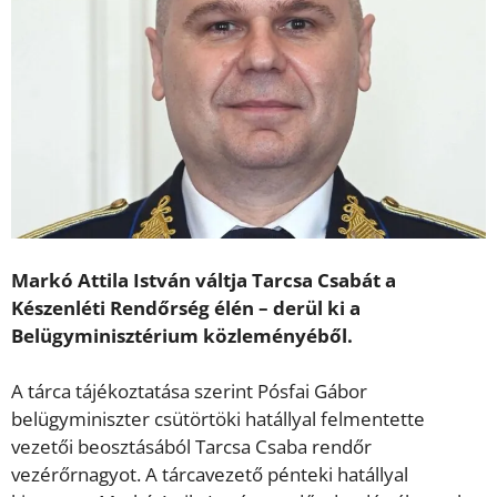
Markó Attila István váltja Tarcsa Csabát a
Készenléti Rendőrség élén – derül ki a
Belügyminisztérium közleményéből.
A tárca tájékoztatása szerint Pósfai Gábor
belügyminiszter csütörtöki hatállyal felmentette
vezetői beosztásából Tarcsa Csaba rendőr
vezérőrnagyot. A tárcavezető pénteki hatállyal