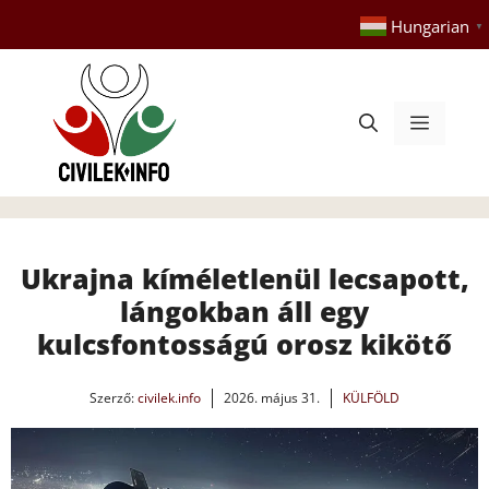
Kilépés
Hungarian
▼
a
tartalomba
Menü
Ukrajna kíméletlenül lecsapott,
lángokban áll egy
kulcsfontosságú orosz kikötő
Szerző:
civilek.info
2026. május 31.
KÜLFÖLD