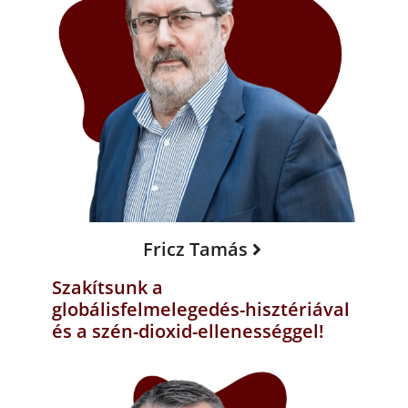
Fricz Tamás
Szakítsunk a
globálisfelmelegedés-hisztériával
és a szén-dioxid-ellenességgel!