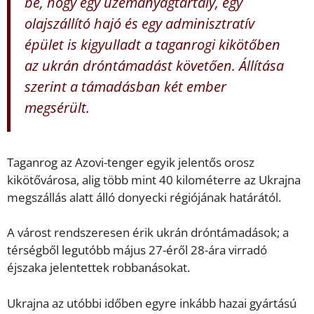
be, hogy egy üzemanyagtartály, egy
olajszállító hajó és egy adminisztratív
épület is kigyulladt a taganrogi kikötőben
az ukrán dróntámadást követően. Állítása
szerint a támadásban két ember
megsérült.
Taganrog az Azovi-tenger egyik jelentős orosz
kikötővárosa, alig több mint 40 kilométerre az Ukrajna
megszállás alatt álló donyecki régiójának határától.
A várost rendszeresen érik ukrán dróntámadások; a
térségből legutóbb május 27-éről 28-ára virradó
éjszaka jelentettek robbanásokat.
Ukrajna az utóbbi időben egyre inkább hazai gyártású