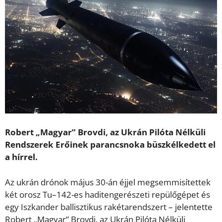
Robert „Magyar” Brovdi, az Ukrán Pilóta Nélküli
Rendszerek Erőinek parancsnoka büszkélkedett el
a hírrel.
Az ukrán drónok május 30-án éjjel megsemmisítettek
két orosz Tu–142-es haditengerészeti repülőgépet és
egy Iszkander ballisztikus rakétarendszert – jelentette
Robert „Magyar” Brovdi, az Ukrán Pilóta Nélküli