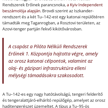
Rendszerek Erőinek parancsnoka,
a Kyiv Independent
beszámolója alapján
. Brovdi szerint az Iszkander-
rendszert és a két Tu–142-est egy katonai repülőtéren
támadták meg Taganrogban, a Rosztovi területen, az
Azovi-tenger partján fekvő kikötővárosban.
A csapást a Pilóta Nélküli Rendszerek
Erőinek 1. Központja hajtotta végre, amely
az orosz katonai célpontok, valamint az
olaj- és gázipari infrastruktúra elleni
mélységi támadásokra szakosodott.
A Tu–142-es egy nagy hatótávolságú, tengeri felderítő
és tengeralattjáró-elhárító repülőgép, amelyet az orosz
haditengerészet üzemeltet. A típus a Tu–95-ös