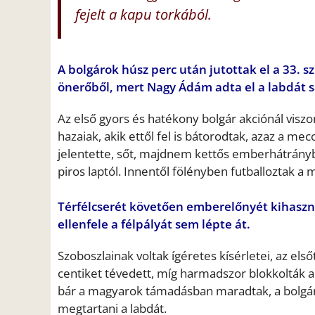
fejelt a kapu torkából.
A bolgárok húsz perc után jutottak el a 33. 
önerőből, mert Nagy Ádám adta el a labdát sajá
Az első gyors és hatékony bolgár akciónál viszo
hazaiak, akik ettől fel is bátorodtak, azaz a mecc
jelentette, sőt, majdnem kettős emberhátrányb
piros laptól. Innentől fölényben futballoztak 
Térfélcserét követően emberelőnyét kihaszn
ellenfele a félpályát sem lépte át.
Szoboszlainak voltak ígéretes kísérletei, az e
centiket tévedett, míg harmadszor blokkolták a l
bár a magyarok támadásban maradtak, a bolgáro
megtartani a labdát.