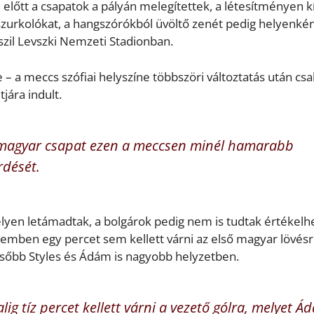
őtt a csapatok a pályán melegítettek, a létesítményen kí
 szurkolókat, a hangszórókból üvöltő zenét pedig helyenkén
szil Levszki Nemzeti Stadionban.
 – a meccs szófiai helyszíne többszöri változtatás után csa
tjára indult.
 a magyar csapat ezen a meccsen minél hamarabb
rdését.
yen letámadtak, a bolgárok pedig nem is tudtak értékelh
zemben egy percet sem kellett várni az első magyar lövésr
ésőbb Styles és Ádám is nagyobb helyzetben.
lig tíz percet kellett várni a vezető gólra, melyet Á