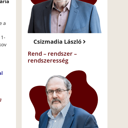
ária
e a
11-
Csizmadia László
kov
Rend – rendszer –
rendszeresség
al
a