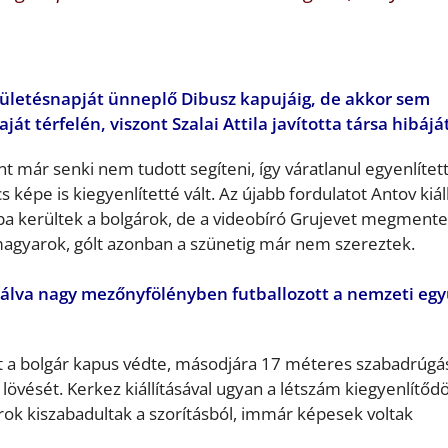
születésnapját ünneplő Dibusz kapujáig, de akkor sem
t térfelén, viszont Szalai Attila javította társa hibájá
nt már senki nem tudott segíteni, így váratlanul egyenlítet
s képe is kiegyenlítetté vált. Az újabb fordulatot Antov kiál
a kerültek a bolgárok, de a videobíró Grujevet megmente
a magyarok, gólt azonban a szünetig már nem szereztek.
álva nagy mezőnyfölényben futballozott a nemzeti egy
lsőt a bolgár kapus védte, másodjára 17 méteres szabadrúgá
övését. Kerkez kiállításával ugyan a létszám kiegyenlítődö
k kiszabadultak a szorításból, immár képesek voltak