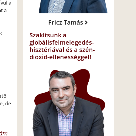
vül a
t a
Fricz Tamás
k
Szakítsunk a
globálisfelmelegedés-
hisztériával és a szén-
dioxid-ellenességgel!
ető
e, de
dám