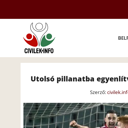
Kilépés
a
tartalomba
BEL
Utolsó pillanatba egyenlít
Szerző:
civilek.in