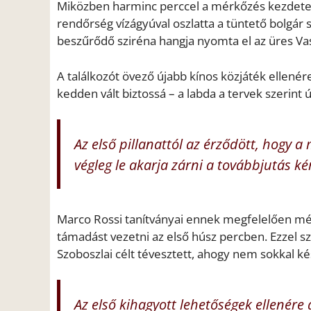
Miközben harminc perccel a mérkőzés kezdete el
rendőrség vízágyúval oszlatta a tüntető bolgár
beszűrődő sziréna hangja nyomta el az üres Va
A találkozót övező újabb kínos közjáték ellenére
kedden vált biztossá – a labda a tervek szerint ú
Az első pillanattól az érződött, hogy
végleg le akarja zárni a továbbjutás ké
Marco Rossi tanítványai ennek megfelelően mél
támadást vezetni az első húsz percben. Ezzel s
Szoboszlai célt tévesztett, ahogy nem sokkal k
Az első kihagyott lehetőségek ellenére a