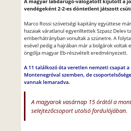
A magyar labdarúgó-válogatott kijutott a j
vendégeként 2-2-es döntetlent játszott csü
Marco Rossi szövetségi kapitány együttese már 
hazaiak váratlanul egyenlítettek Szpasz Delev tal
emberhátrányban vonultak a szünetre. A folytatá
esével pedig a hajrában már a bolgárok voltak 
öngólja magyar Eb-részvételt eredményezett.
A 11 találkozó óta veretlen nemzeti csapat 
Montenegróval szemben, de csoportelsősége
vannak lemaradva.
A magyarok vasárnap 15 órától a mont
selejtezőcsoport utolsó fordulójában.