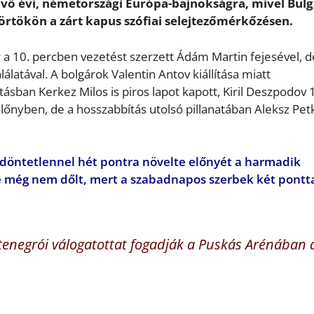
övő évi, németországi Európa-bajnokságra, mivel Bulg
törtökön a zárt kapus szófiai selejtezőmérkőzésen.
a 10. percben vezetést szerzett Ádám Martin fejesével, d
álatával. A bolgárok Valentin Antov kiállítása miatt
sban Kerkez Milos is piros lapot kapott, Kiril Deszpodov 
előnyben, de a hosszabbítás utolsó pillanatában Aleksz Pet
a döntetlennel hét pontra növelte előnyét a harmadik
 még nem dőlt, mert a szabadnapos szerbek két pontt
enegrói válogatottat fogadják a Puskás Arénában 