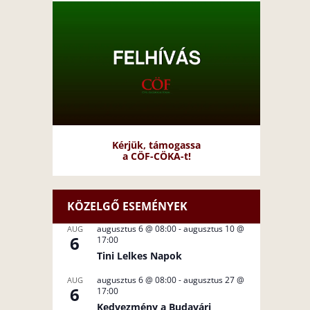
Kérjük, támogassa
a CÖF-CÖKA-t!
KÖZELGŐ ESEMÉNYEK
augusztus 6 @ 08:00
-
augusztus 10 @
AUG
6
17:00
Tini Lelkes Napok
augusztus 6 @ 08:00
-
augusztus 27 @
AUG
6
17:00
Kedvezmény a Budavári