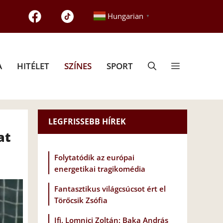
Hungarian
▼
A
HITÉLET
SZÍNES
SPORT
LEGFRISSEBB HÍREK
at
Folytatódik az európai
energetikai tragikomédia
Fantasztikus világcsúcsot ért el
Törőcsik Zsófia
Ifj. Lomnici Zoltán: Baka András