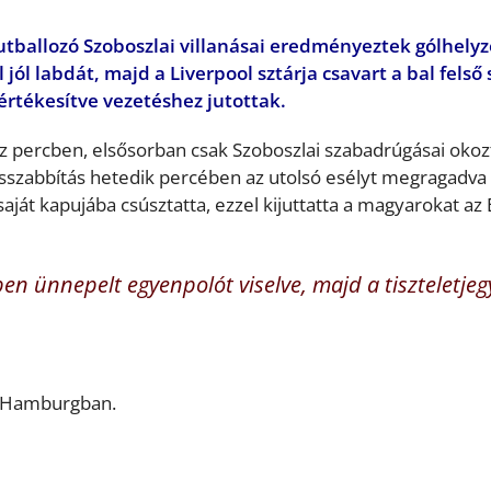
utballozó Szoboszlai villanásai eredményeztek gólhelyz
ól labdát, majd a Liverpool sztárja csavart a bal felső
 értékesítve vezetéshez jutottak.
z percben, elsősorban csak Szoboszlai szabadrúgásai okoz
sszabbítás hetedik percében az utolsó esélyt megragadva
aját kapujába csúsztatta, ezzel kijuttatta a magyarokat az 
ben ünnepelt egyenpolót viselve, majd a tiszteletjeg
k Hamburgban.