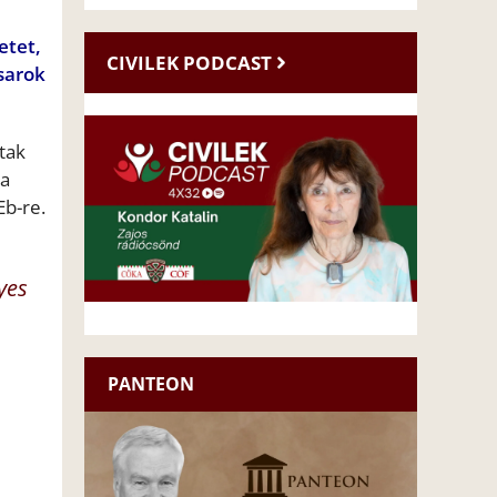
etet,
CIVILEK PODCAST
 sarok
tak
 a
Eb-re.
yes
PANTEON