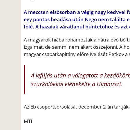
A meccsen elsősorban a végig nagy kedvvel f
egy pontos beadása után Nego nem találta el j
fölé. A hazaiak váratlanul büntetőhöz és azt
A magyarok hiába rohamoztak a hátralévő bő tí
izgalmat, de semmi nem akart összejönni. A ho
magyar csapatkapitány előre ívelését Petkov a s
A lefújás után a válogatott a kezdőkör
szurkolókkal elénekelte a Himnuszt.
Az Eb csoportsorsolását december 2-án tartjá
MTI