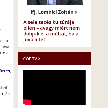
ifj. Lomnici Zoltán
A selejtezés kultúrája
ellen – avagy miért nem
t.
dobjuk el a múltat, ha a
jövő a tét
tek a
lítása
tte a
CÖF TV
üttes,
sból
tt, és