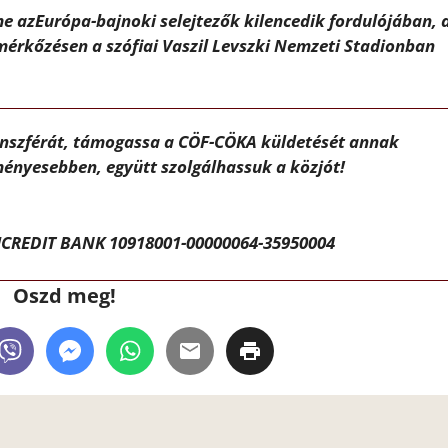
e azEurópa-bajnoki selejtezők kilencedik fordulójában, 
mérkőzésen a szófiai Vaszil Levszki Nemzeti Stadionban
ánszférát, támogassa a CÖF-CÖKA küldetését annak
ényesebben, együtt szolgálhassuk a közjót!
CREDIT BANK 10918001-00000064-35950004
Oszd meg!