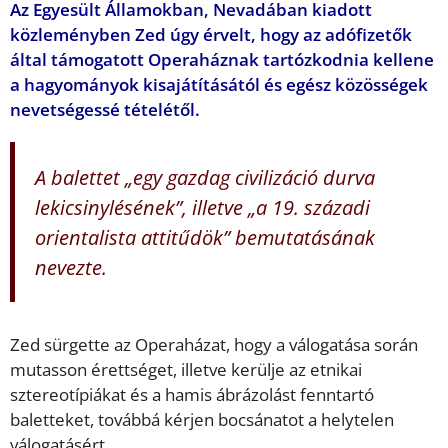
Az Egyesült Államokban, Nevadában kiadott
közleményben Zed úgy érvelt, hogy az adófizetők
által támogatott Operaháznak tartózkodnia kellene
a hagyományok kisajátításától és egész közösségek
nevetségessé tételétől.
A balettet „egy gazdag civilizáció durva
lekicsinylésének”, illetve „a 19. századi
orientalista attitűdök” bemutatásának
nevezte.
Zed sürgette az Operaházat, hogy a válogatása során
mutasson érettséget, illetve kerülje az etnikai
sztereotípiákat és a hamis ábrázolást fenntartó
baletteket, továbbá kérjen bocsánatot a helytelen
válogatásért.