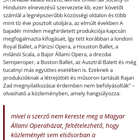
Hinduism elnevezésű szervezete kb. ezer követőt
számlál a legnépszerűbb közösségi oldalon és több
mint tíz éve posztolt utoljára, az elmúlt években A
bajadér minden meghirdetett produkciója kapcsán
megfogalmazta kifogásait, így tett korábban a londoni
Royal Ballet, a Párizsi Opera, a Houston Ballet, a
milánói Scala, a Bajor Állami Opera, a drezdai
Semperoper, a Boston Ballet, az Ausztrál Balett és még
tucatnyi más együttes esetében is. Ezeknek a
produkcióknak a létrejöttét és műsoron tartását Rajan
Zad megnyilatkozásai érdemben nem befolyásolták” –
olvasható a közleményben, amely hangsúlyozza:
mivel a szerző nem kereste meg a Magyar
Állami Operaházat, feltételezhető, hogy
közleményét sem elsősorban a