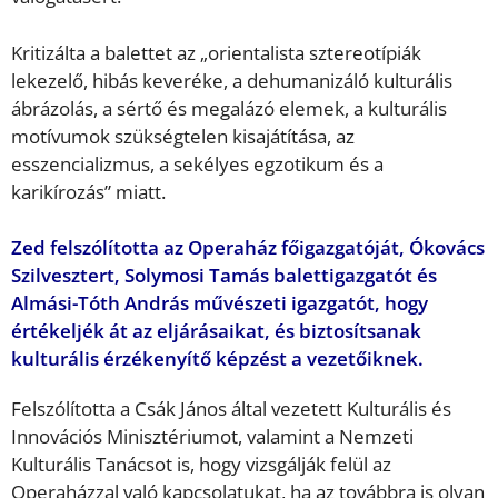
Kritizálta a balettet az „orientalista sztereotípiák
lekezelő, hibás keveréke, a dehumanizáló kulturális
ábrázolás, a sértő és megalázó elemek, a kulturális
motívumok szükségtelen kisajátítása, az
esszencializmus, a sekélyes egzotikum és a
karikírozás” miatt.
Zed felszólította az Operaház főigazgatóját, Ókovács
Szilvesztert, Solymosi Tamás balettigazgatót és
Almási-Tóth András művészeti igazgatót, hogy
értékeljék át az eljárásaikat, és biztosítsanak
kulturális érzékenyítő képzést a vezetőiknek.
Felszólította a Csák János által vezetett Kulturális és
Innovációs Minisztériumot, valamint a Nemzeti
Kulturális Tanácsot is, hogy vizsgálják felül az
Operaházzal való kapcsolatukat, ha az továbbra is olyan