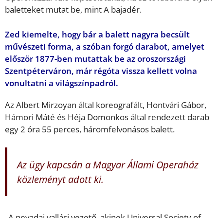
baletteket mutat be, mint A bajadér.
Zed kiemelte, hogy bár a balett nagyra becsült
művészeti forma, a szóban forgó darabot, amelyet
először 1877-ben mutattak be az oroszországi
Szentpéterváron, már régóta vissza kellett volna
vonultatni a világszínpadról.
Az Albert Mirzoyan által koreografált, Hontvári Gábor,
Hámori Máté és Héja Domonkos által rendezett darab
egy 2 óra 55 perces, háromfelvonásos balett.
Az ügy kapcsán a Magyar Állami Operaház
közleményt adott ki.
„A nevadai vallási vezető, akinek Universal Society of