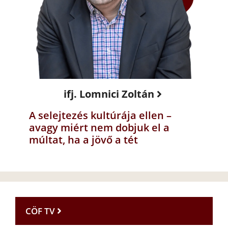
ifj. Lomnici Zoltán
A selejtezés kultúrája ellen –
avagy miért nem dobjuk el a
múltat, ha a jövő a tét
CÖF TV