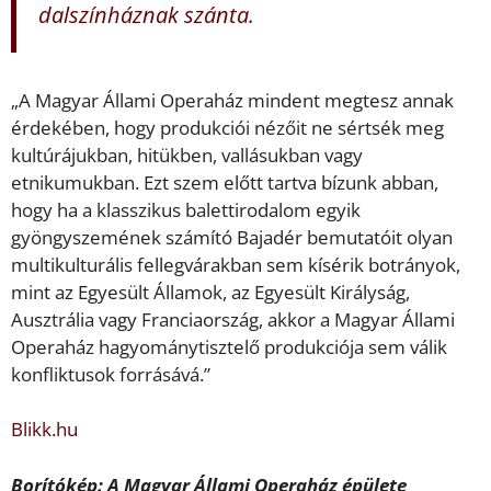
dalszínháznak szánta.
„A Magyar Állami Operaház mindent megtesz annak
érdekében, hogy produkciói nézőit ne sértsék meg
kultúrájukban, hitükben, vallásukban vagy
etnikumukban. Ezt szem előtt tartva bízunk abban,
hogy ha a klasszikus balettirodalom egyik
gyöngyszemének számító Bajadér bemutatóit olyan
multikulturális fellegvárakban sem kísérik botrányok,
mint az Egyesült Államok, az Egyesült Királyság,
Ausztrália vagy Franciaország, akkor a Magyar Állami
Operaház hagyománytisztelő produkciója sem válik
konfliktusok forrásává.”
Blikk.hu
Borítókép: A Magyar Állami Operaház épülete