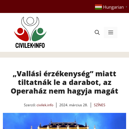
Kilépés
Hungarian
▼
a
tartalomba
Menü
„Vallási érzékenység” miatt
tiltatnák le a darabot, az
Operaház nem hagyja magát
Szerző:
civilek.info
2024. március 28.
SZÍNES