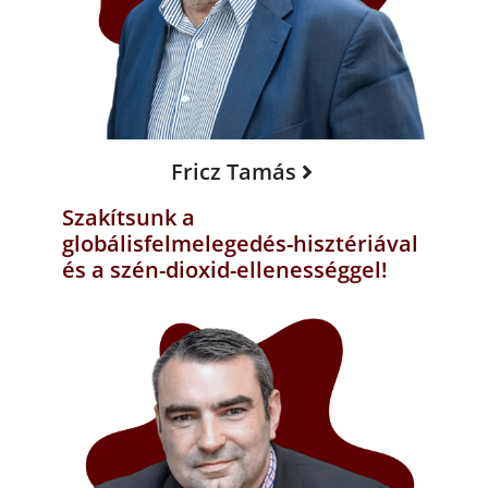
Fricz Tamás
Szakítsunk a
globálisfelmelegedés-hisztériával
és a szén-dioxid-ellenességgel!