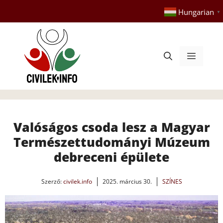
Kilépés
Hungarian
▼
a
tartalomba
Menü
Valóságos csoda lesz a Magyar
Természettudományi Múzeum
debreceni épülete
Szerző:
civilek.info
2025. március 30.
SZÍNES