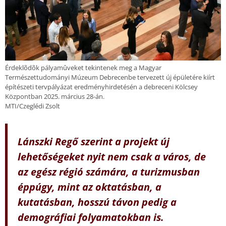
Érdeklõdõk pályamûveket tekintenek meg a Magyar
Természettudományi Múzeum Debrecenbe tervezett új épületére kiírt
építészeti tervpályázat eredményhirdetésén a debreceni Kölcsey
Központban 2025. március 28-án.
MTI/Czeglédi Zsolt
Lánszki Regő szerint a projekt új
lehetőségeket nyit nem csak a város, de
az egész régió számára, a turizmusban
éppúgy, mint az oktatásban, a
kutatásban, hosszú távon pedig a
demográfiai folyamatokban is.