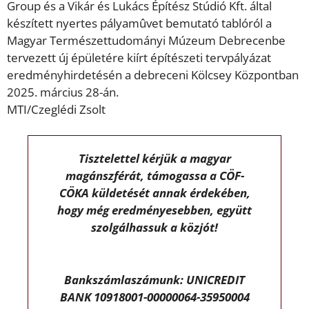
Group és a Vikár és Lukács Építész Stúdió Kft. által
készített nyertes pályamûvet bemutató tablóról a
Magyar Természettudományi Múzeum Debrecenbe
tervezett új épületére kiírt építészeti tervpályázat
eredményhirdetésén a debreceni Kölcsey Központban
2025. március 28-án.
MTI/Czeglédi Zsolt
Tisztelettel kérjük a magyar
magánszférát, támogassa a CÖF-
CÖKA küldetését annak érdekében,
hogy még eredményesebben, együtt
szolgálhassuk a közjót!
Bankszámlaszámunk: UNICREDIT
BANK 10918001-00000064-35950004