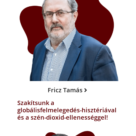
Fricz Tamás
Szakítsunk a
globálisfelmelegedés-hisztériával
és a szén-dioxid-ellenességgel!