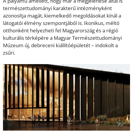
A pályamű amellett, hogy már a megjelenése által is
természettudományi karakterű intézményként
azonosítja magát, kiemelkedő megoldásokat kínál a
látogatói élmény szempontjából is. Ikonikus, méltó
otthonként helyezheti fel Magyarország és a régió
kulturális térképére a Magyar Természettudományi
Múzeum új, debreceni kiállítóépületét – indokolt a
zsűri.