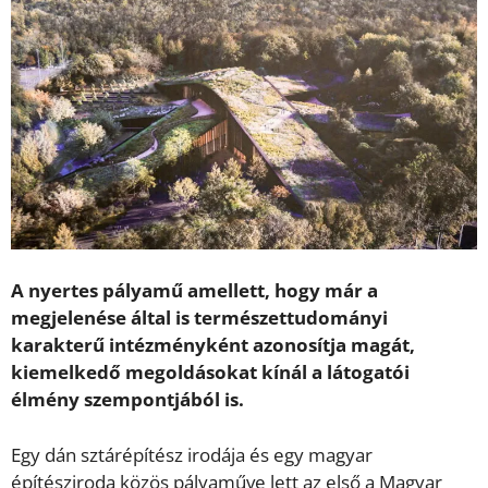
A nyertes pályamű amellett, hogy már a
megjelenése által is természettudományi
karakterű intézményként azonosítja magát,
kiemelkedő megoldásokat kínál a látogatói
élmény szempontjából is.
Egy dán sztárépítész irodája és egy magyar
építésziroda közös pályaműve lett az első a Magyar