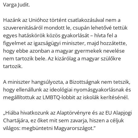
Varga Judit.
Hazánk az Unióhoz történt csatlakozásával nem a
szuverenitásáról mondott le, csupán lehetővé tettük
egyes hatáskörök közös gyakorlását – hívta fel a
figyelmet az igazságügyi miniszter, majd hozzátette,
hogy ebbe azonban a magyar gyermekek nevelése
nem tartozik bele. Az kizárólag a magyar szülőkre
tartozik.
A miniszter hangsúlyozta, a Bizottságnak nem tetszik,
hogy ellenállunk az ideológiai nyomásgyakorlásnak és
megállítottuk az LMBTQ-lobbit az iskolák kerítésénél.
„Hiába hivatkozunk az Alaptörvényre és az EU Alapjogi
Chartájára, ez őket mit sem zavarja, hiszen a céljuk
világos: megbüntetni Magyarországot.”