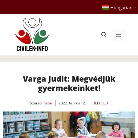
Kilépés
Hungarian
▼
a
tartalomba
Menü
Varga Judit: Megvédjük
gyermekeinket!
Szerző:
habe
2022. február 2.
BELFÖLD