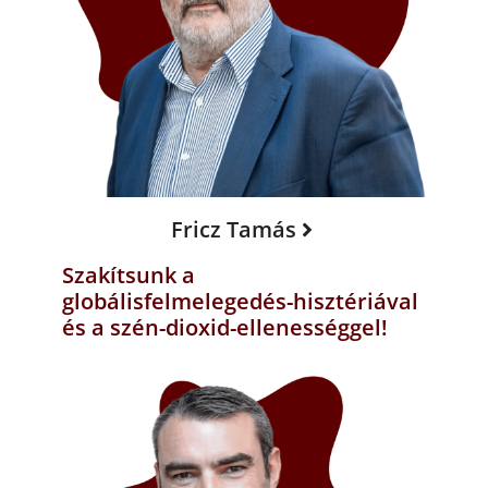
Fricz Tamás
Szakítsunk a
globálisfelmelegedés-hisztériával
és a szén-dioxid-ellenességgel!